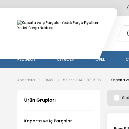
PEUGEOT
CİTROEN
OPEL
C
Anasayfa
BMW
5 Serisi E34 1987-1996
Kaporta ve
Stok
Ürün Grupları
Kaporta ve İç Parçalar
Bmw 5 S