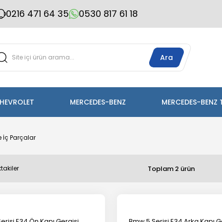
0216 471 64 35
0530 817 61 18
Ara
HEVROLET
MERCEDES-BENZ
MERCEDES-BENZ 
 İç Parçalar
Toplam 2 ürün
takiler
erisi E34 Ön Kapı Gergisi
Bmw 5 Serisi E34 Arka Kapı G