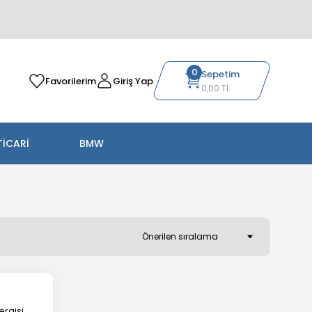
0
Sepetim
Favorilerim
Giriş Yap
0,00 TL
TİCARİ
BMW
ergisi