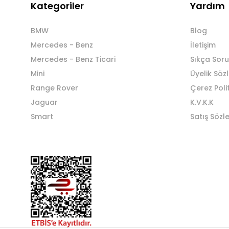
Kategoriler
Yardım
BMW
Blog
Mercedes - Benz
İletişim
Mercedes - Benz Ticari
Sıkça Soru
Mini
Üyelik Söz
Range Rover
Çerez Poli
Jaguar
K.V.K.K
Smart
Satış Sözl