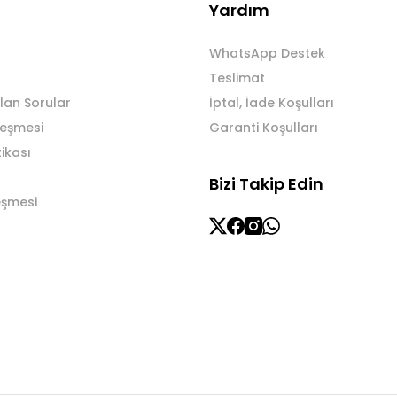
Yardım
WhatsApp Destek
Teslimat
lan Sorular
İptal, İade Koşulları
leşmesi
Garanti Koşulları
tikası
Bizi Takip Edin
eşmesi