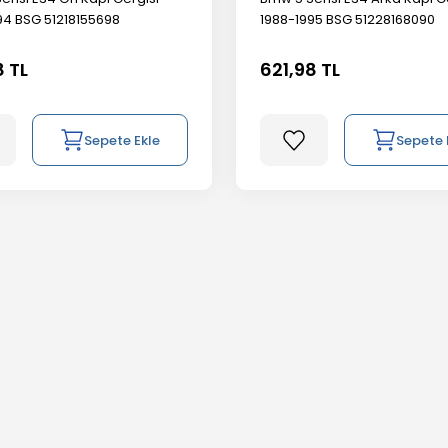
94 BSG 51218155698
1988-1995 BSG 51228168090
8 TL
621,98 TL
Sepete Ekle
Sepete 