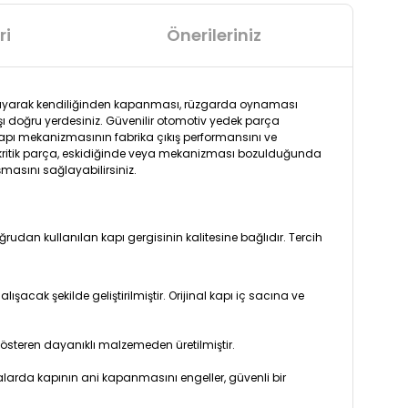
ri
Önerileriniz
urmayarak kendiliğinden kapanması, rüzgarda oynaması
rşı doğru yerdesiniz. Güvenilir otomotiv yedek parça
 kapı mekanizmasının fabrika çıkış performansını ve
bu kritik parça, eskidiğinde veya mekanizması bozulduğunda
ışmasını sağlayabilirsiniz.
udan kullanılan kapı gergisinin kalitesine bağlıdır. Tercih
cak şekilde geliştirilmiştir. Orijinal kapı iç sacına ve
steren dayanıklı malzemeden üretilmiştir.
alarda kapının ani kapanmasını engeller, güvenli bir