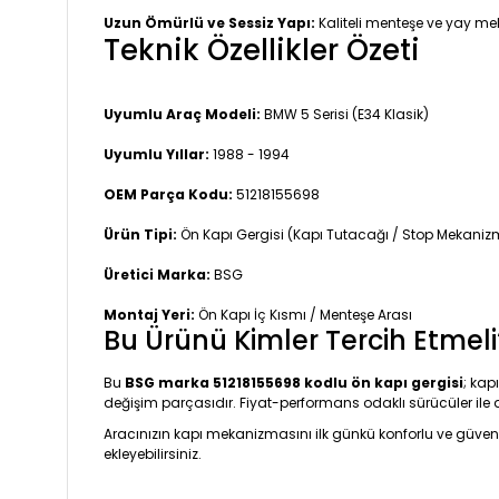
Uzun Ömürlü ve Sessiz Yapı:
Kaliteli menteşe ve yay mek
Teknik Özellikler Özeti
Uyumlu Araç Modeli:
BMW 5 Serisi (E34 Klasik)
Uyumlu Yıllar:
1988 - 1994
OEM Parça Kodu:
51218155698
Ürün Tipi:
Ön Kapı Gergisi (Kapı Tutacağı / Stop Mekaniz
Üretici Marka:
BSG
Montaj Yeri:
Ön Kapı İç Kısmı / Menteşe Arası
Bu Ürünü Kimler Tercih Etmeli
Bu
BSG marka 51218155698 kodlu ön kapı gergisi
; kap
değişim parçasıdır. Fiyat-performans odaklı sürücüler ile 
Aracınızın kapı mekanizmasını ilk günkü konforlu ve güven
ekleyebilirsiniz.