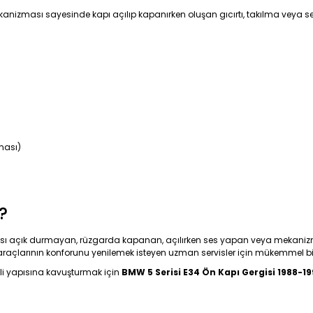
anizması sayesinde kapı açılıp kapanırken oluşan gıcırtı, takılma veya ses
ması)
?
ısı açık durmayan, rüzgarda kapanan, açılırken ses yapan veya mekanizmas
araçlarının konforunu yenilemek isteyen uzman servisler için mükemmel bir
li yapısına kavuşturmak için
BMW 5 Serisi E34 Ön Kapı Gergisi 1988-1