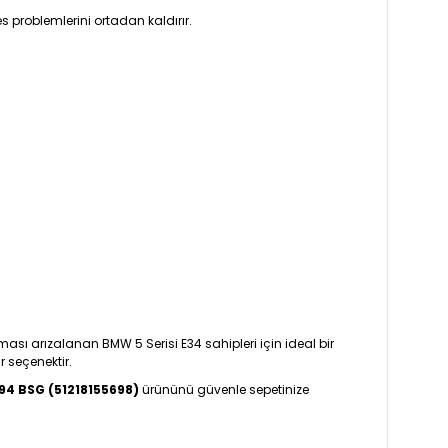
 problemlerini ortadan kaldırır.
ı arızalanan BMW 5 Serisi E34 sahipleri için ideal bir
 seçenektir.
994 BSG (51218155698)
ürününü güvenle sepetinize