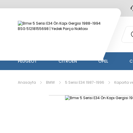
PEUGEOT
CİTROEN
OPEL
C
Anasayfa
BMW
5 Serisi E34 1987-1996
Kaporta ve