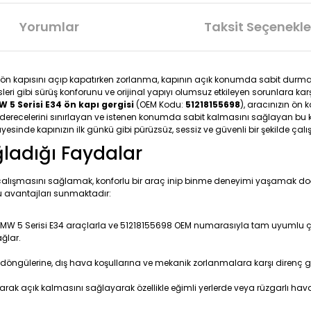
Yorumlar
Taksit Seçenekle
zın ön kapısını açıp kapatırken zorlanma, kapının açık konumda sabit d
eri gibi sürüş konforunu ve orijinal yapıyı olumsuz etkileyen sorunlara ka
 5 Serisi E34 ön kapı gergisi
(OEM Kodu:
51218155698
), aracınızın ön
ılma derecelerini sınırlayan ve istenen konumda sabit kalmasını sağlayan 
sayesinde kapınızın ilk günkü gibi pürüzsüz, sessiz ve güvenli bir şekilde çal
ğladığı Faydalar
 çalışmasını sağlamak, konforlu bir araç inip binme deneyimi yaşamak doğr
 avantajları sunmaktadır:
BMW 5 Serisi E34 araçlarla ve 51218155698 OEM numarasıyla tam uyumlu çalışa
ğlar.
ülerine, dış hava koşullarına ve mekanik zorlanmalara karşı direnç gö
rak açık kalmasını sağlayarak özellikle eğimli yerlerde veya rüzgarlı hav