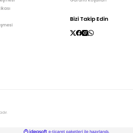
leşmesi
Garanti Koşulları
tikası
Bizi Takip Edin
eşmesi
adır.
ile
ideasoft
e-