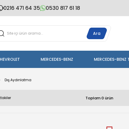
0216 471 64 35
0530 817 61 18
Ara
HEVROLET
MERCEDES-BENZ
MERCEDES-BENZ 
Dış Aydınlatma
Toplam 0 ürün
takiler