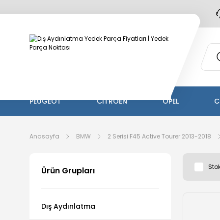
PEUGEOT
CİTROEN
OPEL
C
Anasayfa
BMW
2 Serisi F45 Active Tourer 2013-2018
Stok
Ürün Grupları
Dış Aydınlatma