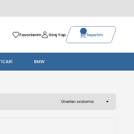
Favorilerim
Giriş Yap
Sepetim
TİCARİ
BMW