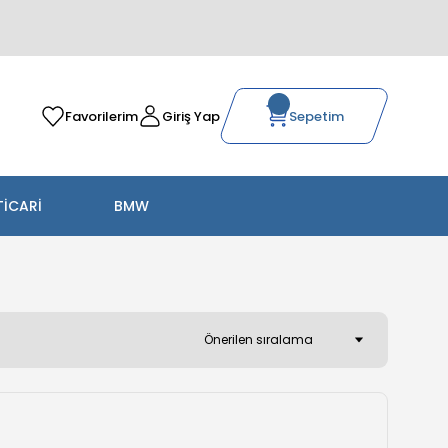
Favorilerim
Giriş Yap
Sepetim
TİCARİ
BMW