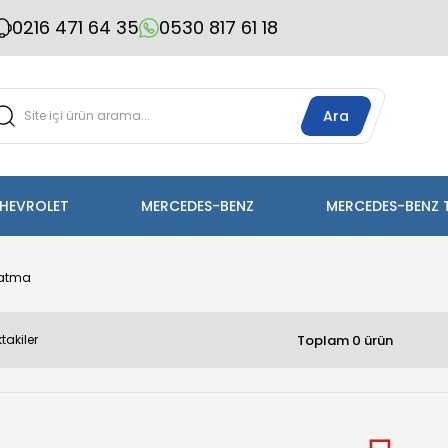
0216 471 64 35
0530 817 61 18
Ara
HEVROLET
MERCEDES-BENZ
MERCEDES-BENZ 
latma
Toplam 0 ürün
takiler