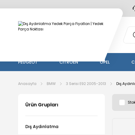
PEUGEOT
CİTROEN
OPEL
C
Anasayfa
BMW
3 Serisi E92 2005-2013
Dış Aydın
Stok
Ürün Grupları
Dış Aydınlatma