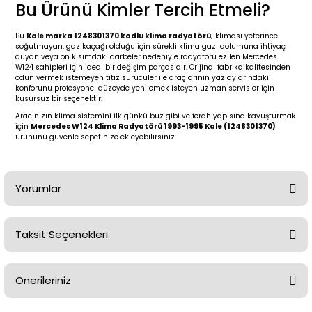
2 (2012-2020)
2010-2017
Bu Ürünü Kimler Tercih Etmeli?
0 (1996-2004)
2018-
Bu
Kale marka 1248301370 kodlu klima radyatörü
; kliması yeterince
soğutmayan, gaz kaçağı olduğu için sürekli klima gazı dolumuna ihtiyaç
duyan veya ön kısımdaki darbeler nedeniyle radyatörü ezilen Mercedes
W124 sahipleri için ideal bir değişim parçasıdır. Orijinal fabrika kalitesinden
 (2004 - 2011)
2013-2018
ödün vermek istemeyen titiz sürücüler ile araçlarının yaz aylarındaki
konforunu profesyonel düzeyde yenilemek isteyen uzman servisler için
kusursuz bir seçenektir.
2002-2005)
 2000-2006
Aracınızın klima sistemini ilk günkü buz gibi ve ferah yapısına kavuşturmak
için
Mercedes W124 Klima Radyatörü 1993-1995 Kale (1248301370)
ürününü güvenle sepetinize ekleyebilirsiniz.
68-1975)
2007-2013
72-1980)
2014-2018
Yorumlar
76-1984)
2007-2014
Taksit Seçenekleri
84-1993)
2014-2019
Bu ürüne ilk yorumu siz yapın!
risi (1993-1995)
2017-2020
Önerileriniz
Yorum Yaz
79-1991)
2002-2008