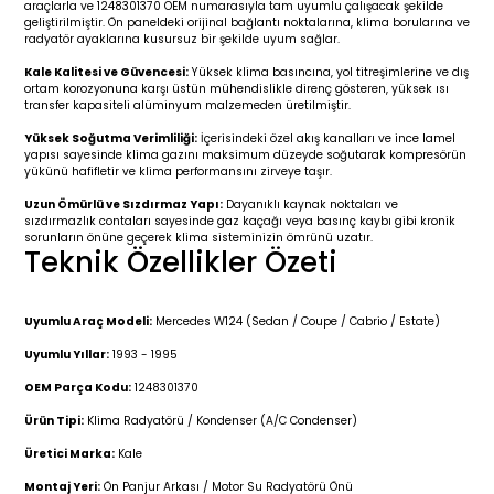
araçlarla ve 1248301370 OEM numarasıyla tam uyumlu çalışacak şekilde
r 2019-
025
4 (2008-)
11-2017
geliştirilmiştir. Ön paneldeki orijinal bağlantı noktalarına, klima borularına ve
radyatör ayaklarına kusursuz bir şekilde uyum sağlar.
2 (2011-2019)
993-2001
Kale Kalitesi ve Güvencesi:
Yüksek klima basıncına, yol titreşimlerine ve dış
ortam korozyonuna karşı üstün mühendislikle direnç gösteren, yüksek ısı
transfer kapasiteli alüminyum malzemeden üretilmiştir.
5
 (1998-2005)
2000-2008
Yüksek Soğutma Verimliliği:
İçerisindeki özel akış kanalları ve ince lamel
yapısı sayesinde klima gazını maksimum düzeyde soğutarak kompresörün
25
 (2005-2011)
007-2015
yükünü hafifletir ve klima performansını zirveye taşır.
Uzun Ömürlü ve Sızdırmaz Yapı:
Dayanıklı kaynak noktaları ve
sızdırmazlık contaları sayesinde gaz kaçağı veya basınç kaybı gibi kronik
(2005-2010)
014-2020
sorunların önüne geçerek klima sisteminizin ömrünü uzatır.
Teknik Özellikler Özeti
(1992-1998)
2009-2015
Uyumlu Araç Modeli:
Mercedes W124 (Sedan / Coupe / Cabrio / Estate)
 (1998-2005)
2015-2022
Uyumlu Yıllar:
1993 - 1995
(2006-2013)
018-
OEM Parça Kodu:
1248301370
Ürün Tipi:
Klima Radyatörü / Kondenser (A/C Condenser)
(2013-2021)
2003-2010
Üretici Marka:
Kale
Montaj Yeri:
Ön Panjur Arkası / Motor Su Radyatörü Önü