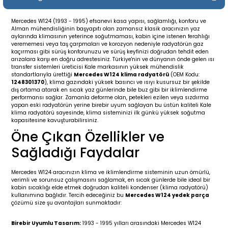
19-
2009-2015
014-2018
Mercedes W124 (1993 - 1995) efsanevi kasa yapısı, sağlamlığı, konforu ve
Alman mühendisliğinin başyapıtı olan zamansız klasik aracınızın yaz
16
17
e C238 (2017-2020)
87-1996
aylarında klimasının yeterince soğutmaması, kabin içine istenen ferahlığı
verememesi veya taş çarpmaları ve korozyon nedeniyle radyatörün gaz
kaçırması gibi sürüş konforunuzu ve sürüş keyfinizi doğrudan tehdit eden
23
-2009
(1996-2002)
996-2003
arızalara karşı en doğru adrestesiniz. Türkiye'nin ve dünyanın önde gelen ısı
transfer sistemleri üreticisi Kale markasının yüksek mühendislik
standartlarıyla ürettiği
Mercedes W124 klima radyatörü
(OEM Kodu:
1248301370
), klima gazındaki yüksek basıncı ve ısıyı kusursuz bir şekilde
24
-2018
(2002-2009)
001-2010
dış ortama atarak en sıcak yaz günlerinde bile buz gibi bir iklimlendirme
performansı sağlar. Zamanla deforme olan, petekleri ezilen veya sızdırma
yapan eski radyatörün yerine birebir uyum sağlayan bu üstün kaliteli Kale
16
(2009-2016)
T 2009-2016
klima radyatörü sayesinde, klima sisteminizi ilk günkü yüksek soğutma
kapasitesine kavuşturabilirsiniz.
Öne Çıkan Özellikler ve
3
2017-)
009-2016
Sağladığı Faydalar
016
006
 (2011-2015)
016-2018
Mercedes W124 aracınızın klima ve iklimlendirme sisteminin uzun ömürlü,
verimli ve sorunsuz çalışmasını sağlamak, en sıcak günlerde bile ideal bir
er 2000-2009
6 (2013-)
002-2010
kabin sıcaklığı elde etmek doğrudan kaliteli kondenser (klima radyatörü)
kullanımına bağlıdır. Tercih edeceğiniz bu
Mercedes W124 yedek parça
çözümü size şu avantajları sunmaktadır:
er 2009-2019
4
3 (2015-)
011-2018
Birebir Uyumlu Tasarım:
1993 - 1995 yılları arasındaki Mercedes W124