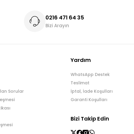
0216 471 64 35
Bizi Arayın
Gönder
Yardım
WhatsApp Destek
Teslimat
lan Sorular
İptal, İade Koşulları
leşmesi
Garanti Koşulları
tikası
Bizi Takip Edin
eşmesi