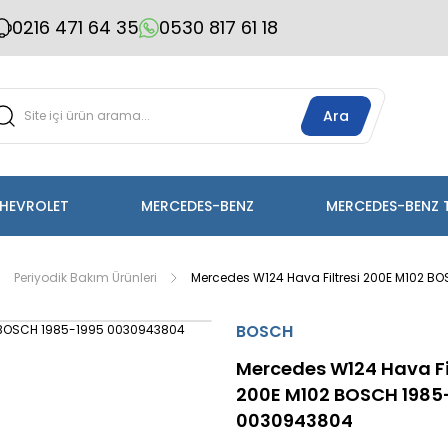
0216 471 64 35
0530 817 61 18
Ara
HEVROLET
MERCEDES-BENZ
MERCEDES-BENZ 
Periyodik Bakım Ürünleri
Mercedes W124 Hava Filtresi 200E M102 
BOSCH
Mercedes W124 Hava Fil
200E M102 BOSCH 1985
0030943804