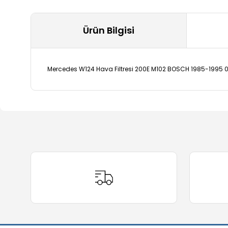
Ürün Bilgisi
Mercedes W124 Hava Filtresi 200E M102 BOSCH 1985-1995
Bu ürünün fiyat bilgisi, resim, ürün açıklamalarında ve 
Görüş ve önerileriniz için teşekkür ederiz.
Ürün resmi kalitesiz, bozuk veya görüntülenemiyor.
Ürün açıklamasında eksik bilgiler bulunuyor.
Ürün bilgilerinde hatalar bulunuyor.
Ürün fiyatı diğer sitelerden daha pahalı.
Bu ürüne benzer farklı alternatifler olmalı.