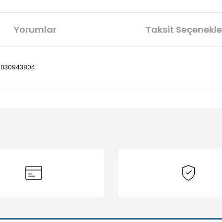
Yorumlar
Taksit Seçenekle
 0030943804
diğer konularda yetersiz gördüğünüz noktaları öneri formunu kullanarak t
Bu ürüne ilk yorumu siz yapın!
Yorum Yaz