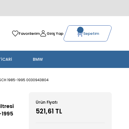
Favorilerim
Giriş Yap
Sepetim
TİCARİ
BMW
BOSCH 1985-1995 0030943804
Ürün Fiyatı
tresi
521,61 TL
-1995