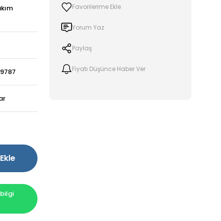
akım
Yorum Yaz
Paylaş
Fiyatı Düşünce Haber Ver
29787
ar
Ekle
ilgi