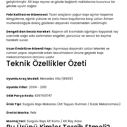
geliştirilmiştir. Alt kapı rayına ve gövde bağlantı noktalarına kusursuz bir
r 2019-
025
4 (2008-)
11-2017
şekilde uyum sağlar.
Febi Kalitesi ve Güvencesi:
Ticari araçların yoğun kapı açma-kapama
2 (2011-2019)
993-2001
döngülerine, ağırlık yüküne ve zorlu hava koşullarına karşı üstün Alman
mühendisliğiyle direnç gösteren dayanıklı malzemeden üretilmiştir.
5
 (1998-2005)
2000-2008
Dengeli dan Sessiz Hareket:
Kapının alt kısımdaki ağırlığını taşıyarak ray
üzerinde sağa sola sarkmaları engeller, pürüzsüz ve sessiz bir kayma
hareketi sunar.
25
 (2005-2011)
007-2015
Uzun Ömürlü ve Güvenli Yapı:
Aşınmaya dayanıklı üstün tekerlek ve
rulman yapısı sayesinde erken bozulmaların önüne geçerek kapı
mekanizmasının ömrünü uzatır.
(2005-2010)
014-2020
Teknik Özellikler Özeti
(1992-1998)
2009-2015
Uyumlu Araç Modeli:
Mercedes Vito (W639)
 (1998-2005)
2015-2022
Uyumlu Yıllar:
2004 - 2013
OEM Parça Kodu:
6397601747
(2006-2013)
018-
Ürün Tipi:
Sürgülü Kapı Makarası (Alt Taşıyıcı Rulman / Kızak Mekanizması)
Üretici Marka:
Febi
(2013-2021)
2003-2010
Montaj Yeri:
Sürgülü Kapı Alt Kısmı / Alt Ray Arası