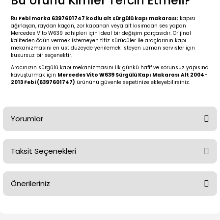
Bu Ürünü Kimler Tercih Etmeli?
2 (2012-2020)
2010-2017
Bu
Febi marka 6397601747 kodlu alt sürgülü kapı makarası
; kapısı
0 (1996-2004)
2018-
ağırlaşan, raydan kaçan, zor kapanan veya alt kısımdan ses yapan
Mercedes Vito W639 sahipleri için ideal bir değişim parçasıdır. Orijinal
kaliteden ödün vermek istemeyen titiz sürücüler ile araçlarının kapı
mekanizmasını en üst düzeyde yenilemek isteyen uzman servisler için
 (2004 - 2011)
2013-2018
kusursuz bir seçenektir.
Aracınızın sürgülü kapı mekanizmasını ilk günkü hafif ve sorunsuz yapısına
2002-2005)
 2000-2006
kavuşturmak için
Mercedes Vito W639 Sürgülü Kapı Makarası Alt 2004-
2013 Febi (6397601747)
ürününü güvenle sepetinize ekleyebilirsiniz.
68-1975)
2007-2013
Yorumlar
72-1980)
2014-2018
76-1984)
2007-2014
Taksit Seçenekleri
Bu ürüne ilk yorumu siz yapın!
84-1993)
2014-2019
Önerileriniz
Yorum Yaz
risi (1993-1995)
2017-2020
Bu ürünün fiyat bilgisi, resim, ürün açıklamalarında ve diğer
konularda yetersiz gördüğünüz noktaları öneri formunu
79-1991)
2002-2008