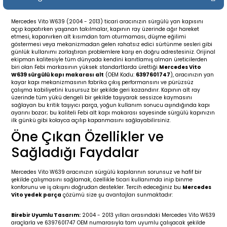
19-
2009-2015
014-2018
Mercedes Vito W639 (2004 - 2013) ticari aracınızın sürgülü yan kapısını
açıp kapatırken yaşanan takılmalar, kapının ray üzerinde ağır hareket
16
17
e C238 (2017-2020)
87-1996
etmesi, kapanırken alt kısımdan tam oturmaması, düşme eğilimi
göstermesi veya mekanizmadan gelen rahatsız edici sürtünme sesleri gibi
günlük kullanımı zorlaştıran problemlere karşı en doğru adrestesiniz. Orijinal
23
-2009
(1996-2002)
996-2003
ekipman kalitesiyle tüm dünyada kendini kanıtlamış alman üreticilerden
biri olan Febi markasının yüksek standartlarda ürettiği
Mercedes Vito
W639 sürgülü kapı makarası alt
(OEM Kodu:
6397601747
), aracınızın yan
24
-2018
(2002-2009)
001-2010
kayar kapı mekanizmasının fabrika çıkış performansını ve pürüzsüz
çalışma kabiliyetini kusursuz bir şekilde geri kazandırır. Kapının alt ray
üzerinde tüm yükü dengeli bir şekilde taşıyarak sessizce kaymasını
sağlayan bu kritik taşıyıcı parça, yoğun kullanım sonucu aşındığında kapı
16
(2009-2016)
T 2009-2016
ayarını bozar; bu kaliteli Febi alt kapı makarası sayesinde sürgülü kapınızın
ilk günkü gibi kolayca açılıp kapanmasını sağlayabilirsiniz.
Öne Çıkan Özellikler ve
3
2017-)
009-2016
Sağladığı Faydalar
016
006
 (2011-2015)
016-2018
Mercedes Vito W639 aracınızın sürgülü kapılarının sorunsuz ve hafif bir
şekilde çalışmasını sağlamak, özellikle ticari kullanımda inip binme
er 2000-2009
6 (2013-)
002-2010
konforunu ve iş akışını doğrudan destekler. Tercih edeceğiniz bu
Mercedes
Vito yedek parça
çözümü size şu avantajları sunmaktadır:
er 2009-2019
4
3 (2015-)
011-2018
Birebir Uyumlu Tasarım:
2004 - 2013 yılları arasındaki Mercedes Vito W639
araçlarla ve 6397601747 OEM numarasıyla tam uyumlu çalışacak şekilde