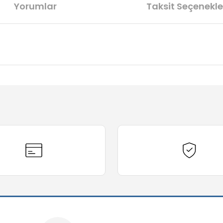
Yorumlar
Taksit Seçenekle
diğer konularda yetersiz gördüğünüz noktaları öneri formunu kullanarak t
Bu ürüne ilk yorumu siz yapın!
Yorum Yaz