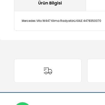
Ürün Bilgisi
Mercedes Vito W447 Klima Radyatörü KALE 4478350070
Bu ürünün fiyat bilgisi, resim, ürün açıklamalarında ve 
Görüş ve önerileriniz için teşekkür ederiz.
Ürün resmi kalitesiz, bozuk veya görüntülenemiyor.
Ürün açıklamasında eksik bilgiler bulunuyor.
Ürün bilgilerinde hatalar bulunuyor.
Ürün fiyatı diğer sitelerden daha pahalı.
Bu ürüne benzer farklı alternatifler olmalı.