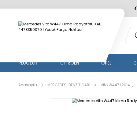
PEUGEOT
CİTROEN
OPEL
C
Anasayfa
MERCEDES-BENZ TİCARİ
Vito W447 (2014-)