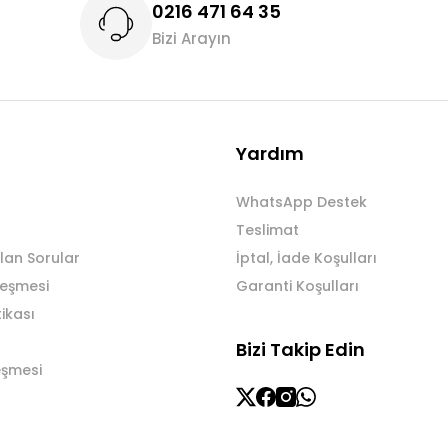
0216 471 64 35
Bizi Arayın
Gönder
Yardım
WhatsApp Destek
Teslimat
lan Sorular
İptal, İade Koşulları
leşmesi
Garanti Koşulları
tikası
Bizi Takip Edin
eşmesi