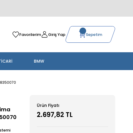
Favorilerim
Giriş Yap
Sepetim
TİCARİ
BMW
78350070
Ürün Fiyatı
lima
2.697,82 TL
350070
stemi