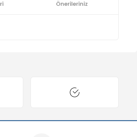
ri
Önerileriniz
arafımıza iletebilirsiniz.