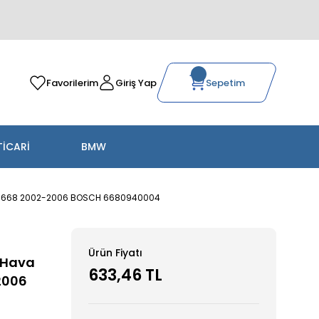
Favorilerim
Giriş Yap
Sepetim
TİCARİ
BMW
.7 M668 2002-2006 BOSCH 6680940004
Ürün Fiyatı
 Hava
633,46 TL
-2006