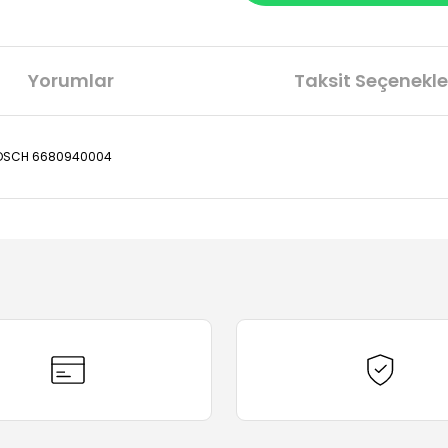
Yorumlar
Taksit Seçenekle
 BOSCH 6680940004
diğer konularda yetersiz gördüğünüz noktaları öneri formunu kullanarak t
Bu ürüne ilk yorumu siz yapın!
Yorum Yaz