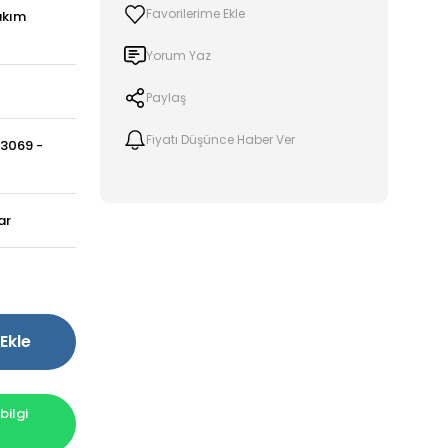
akım
Yorum Yaz
Paylaş
Fiyatı Düşünce Haber Ver
3069 -
ar
Ekle
ilgi