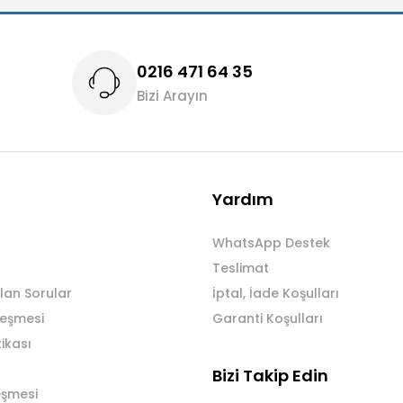
0216 471 64 35
Bizi Arayın
Gönder
Yardım
WhatsApp Destek
Teslimat
lan Sorular
İptal, İade Koşulları
leşmesi
Garanti Koşulları
tikası
Bizi Takip Edin
eşmesi