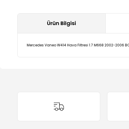
Ürün Bilgisi
Mercedes Vaneo W414 Hava Filtresi 1.7 M668 2002-2006
Bu ürünün fiyat bilgisi, resim, ürün açıklamalarında ve 
Görüş ve önerileriniz için teşekkür ederiz.
Ürün resmi kalitesiz, bozuk veya görüntülenemiyor.
Ürün açıklamasında eksik bilgiler bulunuyor.
Ürün bilgilerinde hatalar bulunuyor.
Ürün fiyatı diğer sitelerden daha pahalı.
Bu ürüne benzer farklı alternatifler olmalı.