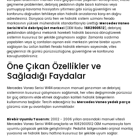
geçmeme problemleri, debriyaj pedalının dipte basılı kalması veya
19-
2009-2015
014-2018
yumuşayıp kavrama hissiyatını yitirmesi gibi sürüş güvenliğini ve
konforunu doğrudan tehlikeye alan hidrolik arızalarına karşı en doğru
adrestesiniz. Dünyaca ünlü fren ve hidrolik sistem uzmanı Ferodo
16
17
e C238 (2017-2020)
87-1996
markasının yüksek mühendislik standartlarıyla ürettiği
Mercedes Vaneo
Serisi W414 debriyaj üst merkezi
(OEM Kodu:
1682900512
), debriyaj
pedalından aldığınız mekanik hareketi hidrolik basınca dönüştürerek
23
-2009
(1996-2002)
996-2003
sistemin kusursuz bir şekilde çalışmasını sağlar. Zamanla sızdırma
yapabilen veya iç contaları aşınan eski merkezin yerine birebir uyum
sağlayan bu üstün kaliteli Ferodo hidrolik elemanı sayesinde, vites
24
-2018
(2002-2009)
001-2010
geçişlerinizi ilk günkü pürüzsüzlüğüne, güvenliğine ve konforuna
kavuşturabilirsiniz.
Öne Çıkan Özellikler ve
16
(2009-2016)
T 2009-2016
Sağladığı Faydalar
3
2017-)
009-2016
Mercedes Vaneo Serisi W414 aracınızın manuel şanzıman ve debriyaj
sisteminin kusursuz çalışmasını sağlamak, her vites değişiminde pürüzsüz
016
006
 (2011-2015)
016-2018
bir güç aktarımı elde etmek doğrudan kaliteli hidrolik bileşenlerin
kullanımına bağlıdır. Tercih edeceğiniz bu
Mercedes Vaneo yedek parça
çözümü size şu avantajları sunmaktadır:
er 2000-2009
6 (2013-)
002-2010
Birebir Uyumlu Tasarım:
2002 - 2006 yılları arasındaki manuel vitesli
Mercedes Vaneo Serisi W414 araçlarla ve 1682900512 OEM numarasıyla tam
er 2009-2019
4
3 (2015-)
011-2018
uyumlu çalışacak şekilde geliştirilmiştir. Pedallık bölgesindeki orijinal montaj
yuvasına ve hidrolik boru hattına kusursuz bir şekilde uyum sağlar.