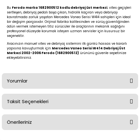
2 (2012-2020)
2010-2017
Bu
Ferodo marka 1682900512 kodlu debriyaj üst merkezi
; vites geçişleri
sertleşen, debriyaj pedalı boşa çıkan, hidrolik kaçıran veya debriyajı
0 (1996-2004)
2018-
kavratmada zorluk yaşatan Mercedes Vaneo Serisi W414 sahipleri için ideal
bir değişim parçasıdır. Orijinal fabrika kalitesinden ve sürüş güvenliğinden
ödün vermek istemeyen titiz sürücüler ile araçlarının mekanik sağlığını
 (2004 - 2011)
2013-2018
profesyonel düzeyde korumak isteyen uzman servisler için kusursuz bir
seçenektir.
Aracınızın manuel vites ve debriyaj sistemini ilk günkü hassas ve kararlı
2002-2005)
 2000-2006
yapısına kavuşturmak için
Mercedes Vaneo Serisi W414 Debriyaj Üst
Merkezi 2002-2006 Ferodo (1682900512)
ürününü güvenle sepetinize
ekleyebilirsiniz.
68-1975)
2007-2013
72-1980)
2014-2018
Yorumlar
76-1984)
2007-2014
Taksit Seçenekleri
Bu ürüne ilk yorumu siz yapın!
84-1993)
2014-2019
Önerileriniz
risi (1993-1995)
2017-2020
Yorum Yaz
Bu ürünün fiyat bilgisi, resim, ürün açıklamalarında ve diğer
79-1991)
2002-2008