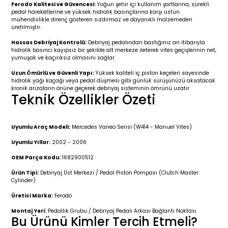
r 2019-
025
4 (2008-)
11-2017
Ferodo Kalitesi ve Güvencesi:
Yoğun şehir içi kullanım şartlarına, sürekli
pedal hareketlerine ve yüksek hidrolik basınçlarına karşı üstün
mühendislikle direnç gösteren sızdırmaz ve dayanıklı malzemeden
üretilmiştir.
2 (2011-2019)
993-2001
Hassas Debriyaj Kontrolü:
Debriyaj pedalından bastığınız an itibarıyla
hidrolik basıncı kayıpsız bir şekilde alt merkeze ileterek vites geçişlerinin net,
5
 (1998-2005)
2000-2008
yumuşak ve kaçırıksız olmasını sağlar.
Uzun Ömürlü ve Güvenli Yapı:
Yüksek kaliteli iç piston keçeleri sayesinde
25
 (2005-2011)
007-2015
hidrolik yağı kaçağı veya pedal düşmesi gibi günlük sürüşünüzü aksatacak
kronik arızaların önüne geçerek debriyaj sisteminin ömrünü uzatır.
Teknik Özellikler Özeti
(2005-2010)
014-2020
Uyumlu Araç Modeli:
Mercedes Vaneo Serisi (W414 - Manuel Vites)
(1992-1998)
2009-2015
Uyumlu Yıllar:
2002 - 2006
 (1998-2005)
2015-2022
OEM Parça Kodu:
1682900512
Ürün Tipi:
Debriyaj Üst Merkezi / Pedal Piston Pompası (Clutch Master
(2006-2013)
018-
Cylinder)
Üretici Marka:
Ferodo
(2013-2021)
2003-2010
Montaj Yeri:
Pedallık Grubu / Debriyaj Pedalı Arkası Bağlantı Noktası
Bu Ürünü Kimler Tercih Etmeli?