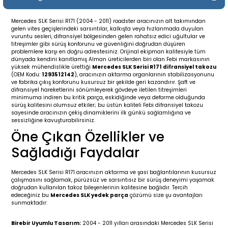
19-
2009-2015
014-2018
Mercedes SLK Serisi R171 (2004 - 2011) roadster aracınızın alt takımından
gelen vites geçişlerindeki sarsıntılar, kalkışta veya hızlanmada duyulan
16
17
e C238 (2017-2020)
87-1996
vuruntu sesleri, difransiyel bölgesinden gelen rahatsız edici uğultular ve
titreşimler gibi sürüş konforunu ve güvenliğini doğrudan düşüren
problemlere karşı en doğru adrestesiniz. Orijinal ekipman kalitesiyle tüm
23
-2009
(1996-2002)
996-2003
dünyada kendini kanıtlamış Alman üreticilerden biri olan Febi markasının
yüksek mühendislikle ürettiği
Mercedes SLK Serisi R171 difransiyel takozu
(OEM Kodu:
1293512142
), aracınızın aktarma organlarının stabilizasyonunu
ve fabrika çıkış konforunu kusursuz bir şekilde geri kazandırır. Şaft ve
24
-2018
(2002-2009)
001-2010
difransiyel hareketlerini sönümleyerek gövdeye iletilen titreşimleri
minimuma indiren bu kritik parça, eskidiğinde veya deforme olduğunda
sürüş kalitesini olumsuz etkiler; bu üstün kaliteli Febi difransiyel takozu
16
(2009-2016)
T 2009-2016
sayesinde aracınızın çekiş dinamiklerini ilk günkü sağlamlığına ve
sessizliğine kavuşturabilirsiniz.
Öne Çıkan Özellikler ve
3
2017-)
009-2016
Sağladığı Faydalar
016
006
 (2011-2015)
016-2018
Mercedes SLK Serisi R171 aracınızın aktarma ve şasi bağlantılarının kusursuz
çalışmasını sağlamak, pürüzsüz ve sarsıntısız bir sürüş deneyimi yaşamak
er 2000-2009
6 (2013-)
002-2010
doğrudan kullanılan takoz bileşenlerinin kalitesine bağlıdır. Tercih
edeceğiniz bu
Mercedes SLK yedek parça
çözümü size şu avantajları
sunmaktadır:
er 2009-2019
4
3 (2015-)
011-2018
Birebir Uyumlu Tasarım:
2004 - 2011 yılları arasındaki Mercedes SLK Serisi