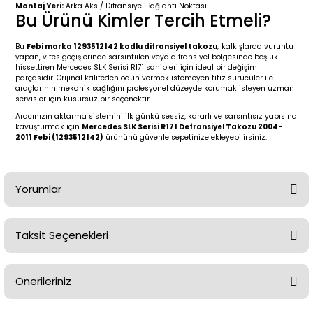
2 (2012-2020)
2010-2017
Montaj Yeri:
Arka Aks / Difransiyel Bağlantı Noktası
Bu Ürünü Kimler Tercih Etmeli?
0 (1996-2004)
2018-
Bu
Febi marka 1293512142 kodlu difransiyel takozu
; kalkışlarda vuruntu
yapan, vites geçişlerinde sarsıntıilen veya difransiyel bölgesinde boşluk
hissettiren Mercedes SLK Serisi R171 sahipleri için ideal bir değişim
 (2004 - 2011)
2013-2018
parçasıdır. Orijinal kaliteden ödün vermek istemeyen titiz sürücüler ile
araçlarının mekanik sağlığını profesyonel düzeyde korumak isteyen uzman
servisler için kusursuz bir seçenektir.
2002-2005)
 2000-2006
Aracınızın aktarma sistemini ilk günkü sessiz, kararlı ve sarsıntısız yapısına
kavuşturmak için
Mercedes SLK Serisi R171 Defransiyel Takozu 2004-
2011 Febi (1293512142)
ürününü güvenle sepetinize ekleyebilirsiniz.
68-1975)
2007-2013
72-1980)
2014-2018
Yorumlar
76-1984)
2007-2014
Taksit Seçenekleri
84-1993)
2014-2019
Bu ürüne ilk yorumu siz yapın!
risi (1993-1995)
2017-2020
Önerileriniz
Yorum Yaz
79-1991)
2002-2008