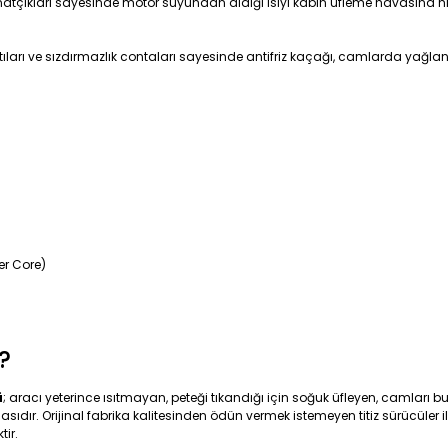
kanatçıkları sayesinde motor suyundan aldığı ısıyı kabin üfleme havasına 
ıları ve sızdırmazlık contaları sayesinde antifriz kaçağı, camlarda yağla
er Core)
?
ü
; aracı yeterince ısıtmayan, peteği tıkandığı için soğuk üfleyen, camları b
çasıdır. Orijinal fabrika kalitesinden ödün vermek istemeyen titiz sürücüler
tir.