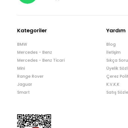
Kategoriler
Yardım
BMW
Blog
Mercedes - Benz
İletişim
Mercedes - Benz Ticari
Sıkça Soru
Mini
Üyelik Söz
Range Rover
Çerez Poli
Jaguar
K.V.K.K
Smart
Satış Sözl