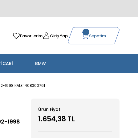
Favorilerim
Giriş Yap
Sepetim
TİCARİ
BMW
992-1998 KALE 1408300761
Ürün Fiyatı
1.654,38 TL
92-1998