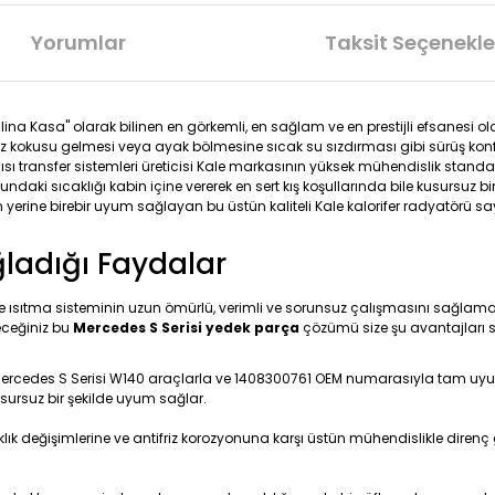
Yorumlar
Taksit Seçenekle
alina Kasa" olarak bilinen en görkemli, en sağlam ve en prestijli efsanesi 
iz kokusu gelmesi veya ayak bölmesine sıcak su sızdırması gibi sürüş konf
sı transfer sistemleri üreticisi Kale markasının yüksek mühendislik standart
daki sıcaklığı kabin içine vererek en sert kış koşullarında bile kusursuz 
erine birebir uyum sağlayan bu üstün kaliteli Kale kalorifer radyatörü say
ğladığı Faydalar
ve ısıtma sisteminin uzun ömürlü, verimli ve sorunsuz çalışmasını sağlama
eceğiniz bu
Mercedes S Serisi yedek parça
çözümü size şu avantajları 
 Mercedes S Serisi W140 araçlarla ve 1408300761 OEM numarasıyla tam uyumlu
kusursuz bir şekilde uyum sağlar.
lık değişimlerine ve antifriz korozyonuna karşı üstün mühendislikle direnç g