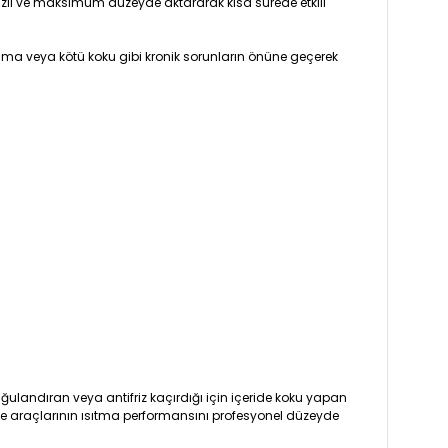
hızlı ve maksimum düzeyde aktararak kısa sürede etkili
nma veya kötü koku gibi kronik sorunların önüne geçerek
uğulandıran veya antifriz kaçırdığı için içeride koku yapan
 ile araçlarının ısıtma performansını profesyonel düzeyde