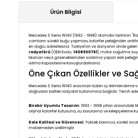
Ürün Bilgisi
Mercedes S Serisi W140 (1992 - 1998) otomotiv tarihinin "B
camların sürekli buğu yapması, kalorifer peteğinden antifr
en doğru adrestesiniz. Türkiye'nin ve dünyanın önde gelen ı
radyatörü
(OEM Kodu:
1408300761
), motor soğutma suyun
tıkanan veya gözeneklerinden sızdırma yapan eski peteğin y
ısıtma kapasitesine kavuşturabilirsiniz.
Öne Çıkan Özellikler ve Sa
Mercedes S Serisi W140 aracınızın kabin içi iklimlendirme 
doğrudan kaliteli radyatör kullanımına bağlıdır. Tercih ed
Birebir Uyumlu Tasarım:
1992 - 1998 yılları arasındaki
orijinal kalorifer kutusuna, su borularına ve kelepçelerine 
Kale Kalitesi ve Güvencesi:
Yüksek basınca, sürekli sıcak
malzemeden üretilmiştir.