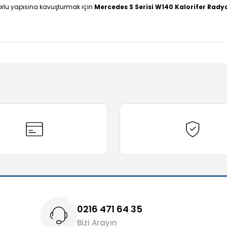
nforlu yapısına kavuşturmak için
Mercedes S Serisi W140 Kalorifer Rady
diğer konularda yetersiz gördüğünüz noktaları öneri formunu kullanarak t
Bu ürüne ilk yorumu siz yapın!
Yorum Yaz
0216 471 64 35
Bizi Arayın
Gönder