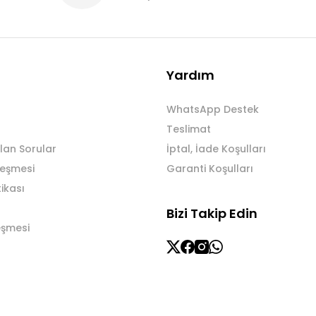
Yardım
WhatsApp Destek
Teslimat
lan Sorular
İptal, İade Koşulları
leşmesi
Garanti Koşulları
tikası
Bizi Takip Edin
eşmesi