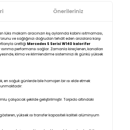
ri
Önerileriniz
olan lüks makam aracınızın kış aylarında kabini ısıtmaması,
orunu ve sağlığınızı doğrudan tehdit eden arızalara karşı
larıyla ürettiği
Mercedes S Serisi W140 kalorifer
bir ısınma performansı sağlar. Zamanla kireçlenen, kanalları
esinde, klima ve iklimlendirme sisteminizi ilk günkü yüksek
k, en soğuk günlerde bile homojen bir ısı elde etmek
sunmaktadır:
 çalışacak şekilde geliştirilmiştir. Torpido altındaki
österen, yüksek ısı transfer kapasiteli kaliteli alüminyum