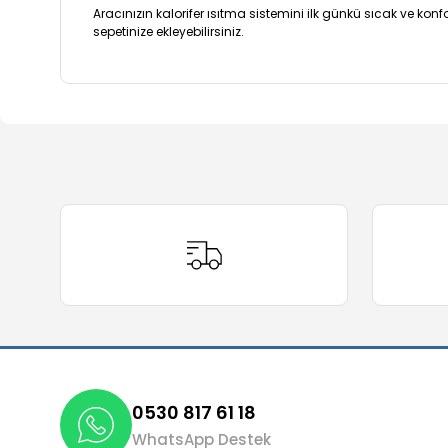
Aracınızın kalorifer ısıtma sistemini ilk günkü sıcak ve ko
sepetinize ekleyebilirsiniz.
Bu ürünün fiyat bilgisi, resim, ürün açıklamalarında ve 
Görüş ve önerileriniz için teşekkür ederiz.
Ürün resmi kalitesiz, bozuk veya görüntülenemiyor.
Ürün açıklamasında eksik bilgiler bulunuyor.
Ürün bilgilerinde hatalar bulunuyor.
Ürün fiyatı diğer sitelerden daha pahalı.
Bu ürüne benzer farklı alternatifler olmalı.
0530 817 61 18
WhatsApp Destek