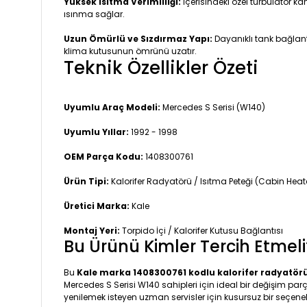
Yüksek Isıtma Verimliliği:
İçerisindeki özel türbülatör 
ısınma sağlar.
Uzun Ömürlü ve Sızdırmaz Yapı:
Dayanıklı tank bağlant
klima kutusunun ömrünü uzatır.
Teknik Özellikler Özeti
Uyumlu Araç Modeli:
Mercedes S Serisi (W140)
Uyumlu Yıllar:
1992 - 1998
OEM Parça Kodu:
1408300761
Ürün Tipi:
Kalorifer Radyatörü / Isıtma Peteği (Cabin Heat
Üretici Marka:
Kale
Montaj Yeri:
Torpido İçi / Kalorifer Kutusu Bağlantısı
Bu Ürünü Kimler Tercih Etmeli
Bu
Kale marka 1408300761 kodlu kalorifer radyatör
Mercedes S Serisi W140 sahipleri için ideal bir değişim par
yenilemek isteyen uzman servisler için kusursuz bir seçenek