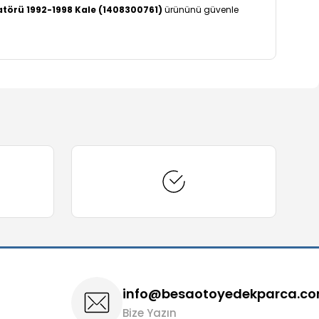
atörü 1992-1998 Kale (1408300761)
ürününü güvenle
arafımıza iletebilirsiniz.
info@besaotoyedekparca.c
Bize Yazın