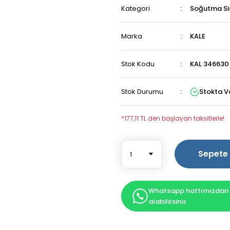
Kategori
Soğutma Si
Marka
KALE
Stok Kodu
KAL 346630
Stok Durumu
Stokta V
*177,11 TL den başlayan taksitlerle!
Sepete 
Whatsapp hattımızdan b
alabilirsiniz