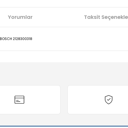
Yorumlar
Taksit Seçenekle
14 BOSCH 2128300318
diğer konularda yetersiz gördüğünüz noktaları öneri formunu kullanarak t
Bu ürüne ilk yorumu siz yapın!
Yorum Yaz