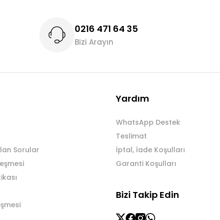
0216 471 64 35
Bizi Arayın
Gönder
Yardım
WhatsApp Destek
Teslimat
lan Sorular
İptal, İade Koşulları
leşmesi
Garanti Koşulları
tikası
Bizi Takip Edin
eşmesi