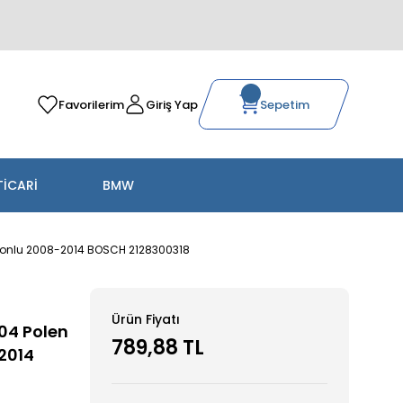
Favorilerim
Giriş Yap
Sepetim
TİCARİ
BMW
arbonlu 2008-2014 BOSCH 2128300318
Ürün Fiyatı
04 Polen
789,88 TL
-2014