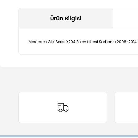
Ürün Bilgisi
Mercedes GLK Serisi X204 Polen filtresi Karbonlu 2008-20
Bu ürünün fiyat bilgisi, resim, ürün açıklamalarında ve 
Görüş ve önerileriniz için teşekkür ederiz.
Ürün resmi kalitesiz, bozuk veya görüntülenemiyor.
Ürün açıklamasında eksik bilgiler bulunuyor.
Ürün bilgilerinde hatalar bulunuyor.
Ürün fiyatı diğer sitelerden daha pahalı.
Bu ürüne benzer farklı alternatifler olmalı.