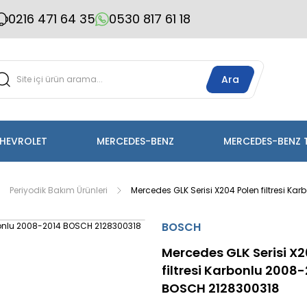
0216 471 64 35
0530 817 61 18
Ara
HEVROLET
MERCEDES-BENZ
MERCEDES-BENZ 
Periyodik Bakım Ürünleri
Mercedes GLK Serisi X204 Polen filtresi K
BOSCH
Mercedes GLK Serisi X2
filtresi Karbonlu 2008
BOSCH 2128300318