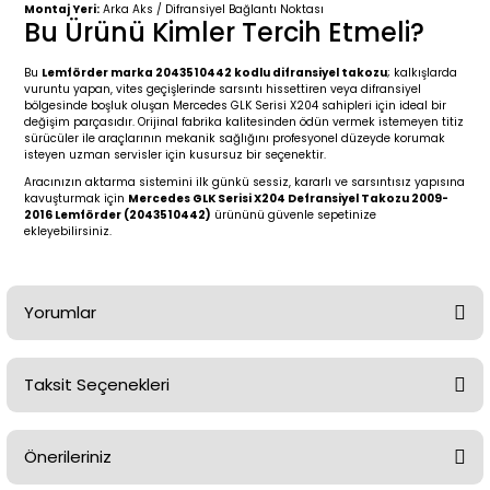
2 (2012-2020)
2010-2017
Montaj Yeri:
Arka Aks / Difransiyel Bağlantı Noktası
Bu Ürünü Kimler Tercih Etmeli?
0 (1996-2004)
2018-
Bu
Lemförder marka 2043510442 kodlu difransiyel takozu
; kalkışlarda
vuruntu yapan, vites geçişlerinde sarsıntı hissettiren veya difransiyel
bölgesinde boşluk oluşan Mercedes GLK Serisi X204 sahipleri için ideal bir
 (2004 - 2011)
2013-2018
değişim parçasıdır. Orijinal fabrika kalitesinden ödün vermek istemeyen titiz
sürücüler ile araçlarının mekanik sağlığını profesyonel düzeyde korumak
isteyen uzman servisler için kusursuz bir seçenektir.
2002-2005)
 2000-2006
Aracınızın aktarma sistemini ilk günkü sessiz, kararlı ve sarsıntısız yapısına
kavuşturmak için
Mercedes GLK Serisi X204 Defransiyel Takozu 2009-
2016 Lemförder (2043510442)
ürününü güvenle sepetinize
68-1975)
2007-2013
ekleyebilirsiniz.
72-1980)
2014-2018
Yorumlar
76-1984)
2007-2014
84-1993)
2014-2019
Taksit Seçenekleri
Bu ürüne ilk yorumu siz yapın!
risi (1993-1995)
2017-2020
Önerileriniz
Yorum Yaz
79-1991)
2002-2008