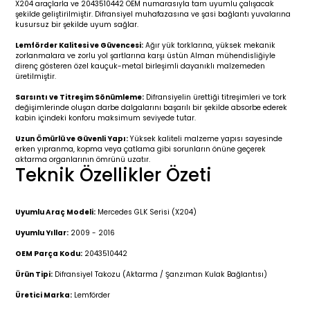
X204 araçlarla ve 2043510442 OEM numarasıyla tam uyumlu çalışacak
r 2019-
025
4 (2008-)
11-2017
şekilde geliştirilmiştir. Difransiyel muhafazasına ve şasi bağlantı yuvalarına
kusursuz bir şekilde uyum sağlar.
2 (2011-2019)
993-2001
Lemförder Kalitesi ve Güvencesi:
Ağır yük torklarına, yüksek mekanik
zorlanmalara ve zorlu yol şartlarına karşı üstün Alman mühendisliğiyle
direnç gösteren özel kauçuk-metal birleşimli dayanıklı malzemeden
5
 (1998-2005)
2000-2008
üretilmiştir.
Sarsıntı ve Titreşim Sönümleme:
Difransiyelin ürettiği titreşimleri ve tork
25
 (2005-2011)
007-2015
değişimlerinde oluşan darbe dalgalarını başarılı bir şekilde absorbe ederek
kabin içindeki konforu maksimum seviyede tutar.
Uzun Ömürlü ve Güvenli Yapı:
Yüksek kaliteli malzeme yapısı sayesinde
(2005-2010)
014-2020
erken yıpranma, kopma veya çatlama gibi sorunların önüne geçerek
aktarma organlarının ömrünü uzatır.
Teknik Özellikler Özeti
(1992-1998)
2009-2015
 (1998-2005)
2015-2022
Uyumlu Araç Modeli:
Mercedes GLK Serisi (X204)
Uyumlu Yıllar:
2009 - 2016
(2006-2013)
018-
OEM Parça Kodu:
2043510442
Ürün Tipi:
Difransiyel Takozu (Aktarma / Şanzıman Kulak Bağlantısı)
(2013-2021)
2003-2010
Üretici Marka:
Lemförder