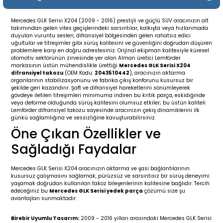
19-
2009-2015
014-2018
Mercedes GLK Serisi X204 (2009 - 2016) prestijli ve güçlü SUV aracınızın alt
takımından gelen vites geçişlerindeki sarsıntılar, kalkışta veya hızlanmada
16
17
e C238 (2017-2020)
87-1996
duyulan vuruntu sesleri, difransiyel bölgesinden gelen rahatsız edici
uğultular ve titreşimler gibi sürüş kalitesini ve güvenliğini doğrudan düşüren
problemlere karşı en doğru adrestesiniz. Orijinal ekipman kalitesiyle küresel
23
-2009
(1996-2002)
996-2003
otomotiv sektörünün zirvesinde yer alan Alman üretici Lemförder
markasının üstün mühendislikle ürettiği
Mercedes GLK Serisi X204
difransiyel takozu
(OEM Kodu:
2043510442
), aracınızın aktarma
organlarının stabilizasyonunu ve fabrika çıkış konforunu kusursuz bir
24
-2018
(2002-2009)
001-2010
şekilde geri kazandırır. Şaft ve difransiyel hareketlerini sönümleyerek
gövdeye iletilen titreşimleri minimuma indiren bu kritik parça, eskidiğinde
veya deforme olduğunda sürüş kalitesini olumsuz etkiler; bu üstün kaliteli
16
(2009-2016)
T 2009-2016
Lemförder difransiyel takozu sayesinde aracınızın çekiş dinamiklerini ilk
günkü sağlamlığına ve sessizliğine kavuşturabilirsiniz.
Öne Çıkan Özellikler ve
3
2017-)
009-2016
Sağladığı Faydalar
016
006
 (2011-2015)
016-2018
Mercedes GLK Serisi X204 aracınızın aktarma ve şasi bağlantılarının
kusursuz çalışmasını sağlamak, pürüzsüz ve sarsıntısız bir sürüş deneyimi
er 2000-2009
6 (2013-)
002-2010
yaşamak doğrudan kullanılan takoz bileşenlerinin kalitesine bağlıdır. Tercih
edeceğiniz bu
Mercedes GLK Serisi yedek parça
çözümü size şu
avantajları sunmaktadır:
er 2009-2019
4
3 (2015-)
011-2018
Birebir Uyumlu Tasarım:
2009 - 2016 yılları arasındaki Mercedes GLK Serisi