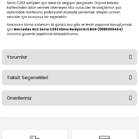
2 (2012-2020)
2010-2017
Serisi C253 sahipleri için ideal bir değişim parçasıdır. Orijinal fabrika
kalitesinden ödün vermek istemeyen titiz sürücüler ile araçlarının yaz
aylarındaki konforunu profesyonel düzeyde yenilemek isteyen uzman
0 (1996-2004)
2018-
servisler için kusursuz bir seçenektir.
Aracınızın klima sistemini ilk günkü buz gibi ve ferah yapısına kavuşturmak
için
Mercedes GLC Serisi C253 Klima Radyatörü BSG (0995000454)
 (2004 - 2011)
2013-2018
ürününü güvenle sepetinize ekleyebilirsiniz.
2002-2005)
 2000-2006
Yorumlar
68-1975)
2007-2013
72-1980)
2014-2018
Taksit Seçenekleri
Bu ürüne ilk yorumu siz yapın!
76-1984)
2007-2014
Önerileriniz
Yorum Yaz
84-1993)
2014-2019
Bu ürünün fiyat bilgisi, resim, ürün açıklamalarında ve diğer
konularda yetersiz gördüğünüz noktaları öneri formunu
risi (1993-1995)
2017-2020
kullanarak tarafımıza iletebilirsiniz.
Görüş ve önerileriniz için teşekkür ederiz.
79-1991)
2002-2008