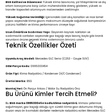
r 2019-
025
4 (2008-)
11-2017
BSG Kalitesi ve Güvencesi:
Yüksek klima basıncına, yol titreşimlerine ve dış
ortam korozyonuna karşı üstün mühendislikle direnç gösteren, yüksek ısı
transfer kapasiteli alüminyum malzemeden üretilmiştir.
2 (2011-2019)
993-2001
Yüksek Soğutma Verimliliği:
İçerisindeki özel akış kanalları ve ince lamel
yapısı sayesinde klima gazını maksimum düzeyde soğutarak kompresörün
yükünü hafifletir ve klima performansını zirveye taşır.
5
 (1998-2005)
2000-2008
Uzun Ömürlü ve Sızdırmaz Yapı:
Dayanıklı kaynak noktaları ve
sızdırmazlık contaları sayesinde gaz kaçağı veya basınç kaybı gibi kronik
25
 (2005-2011)
007-2015
sorunların önüne geçerek klima sisteminizin ömrünü uzatır.
Teknik Özellikler Özeti
(2005-2010)
014-2020
Uyumlu Araç Modeli:
Mercedes GLC Serisi (C253 - Coupe SUV)
(1992-1998)
2009-2015
OEM Parça Kodu:
0995000454
Ürün Tipi:
Klima Radyatörü / Kondenser (A/C Condenser)
 (1998-2005)
2015-2022
Üretici Marka:
BSG
(2006-2013)
018-
Montaj Yeri:
Ön Panjur Arkası / Motor Su Radyatörü Önü
Bu Ürünü Kimler Tercih Etmeli?
(2013-2021)
2003-2010
Bu
BSG marka 0995000454 kodlu klima radyatörü
; kliması yeterince
soğutmayan, gaz kaçağı olduğu için sürekli klima gazı dolumuna ihtiyaç
duyan veya ön kısımdaki darbeler nedeniyle radyatörü ezilen Mercedes GLC