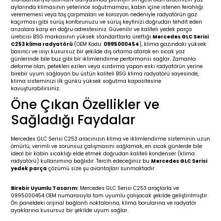
aylarında klimasının yeterince soğutmaması, kabin içine istenen ferahlığı
19-
2009-2015
014-2018
verememesi veya taş çarpmaları ve korozyon nedeniyle radyatörün gaz
kaçırması gibi sürüş konforunuzu ve sürüş keyfinizi doğrudan tehdit eden
arızalara karşı en doğru adrestesiniz. Güvenilir ve kaliteli yedek parça
16
17
e C238 (2017-2020)
87-1996
üreticisi BSG markasının yüksek standartlarla ürettiği
Mercedes GLC Serisi
C253 klima radyatörü
(OEM Kodu:
0995000454
), klima gazındaki yüksek
basıncı ve ısıyı kusursuz bir şekilde dış ortama atarak en sıcak yaz
23
-2009
(1996-2002)
996-2003
günlerinde bile buz gibi bir iklimlendirme performansı sağlar. Zamanla
deforme olan, petekleri ezilen veya sızdırma yapan eski radyatörün yerine
birebir uyum sağlayan bu üstün kaliteli BSG klima radyatörü sayesinde,
24
-2018
(2002-2009)
001-2010
klima sisteminizi ilk günkü yüksek soğutma kapasitesine
kavuşturabilirsiniz.
Öne Çıkan Özellikler ve
16
(2009-2016)
T 2009-2016
Sağladığı Faydalar
3
2017-)
009-2016
Mercedes GLC Serisi C253 aracınızın klima ve iklimlendirme sisteminin uzun
ömürlü, verimli ve sorunsuz çalışmasını sağlamak, en sıcak günlerde bile
016
006
 (2011-2015)
016-2018
ideal bir kabin sıcaklığı elde etmek doğrudan kaliteli kondenser (klima
radyatörü) kullanımına bağlıdır. Tercih edeceğiniz bu
Mercedes GLC Serisi
yedek parça
çözümü size şu avantajları sunmaktadır:
er 2000-2009
6 (2013-)
002-2010
Birebir Uyumlu Tasarım:
Mercedes GLC Serisi C253 araçlarla ve
0995000454 OEM numarasıyla tam uyumlu çalışacak şekilde geliştirilmiştir.
er 2009-2019
4
3 (2015-)
011-2018
Ön paneldeki orijinal bağlantı noktalarına, klima borularına ve radyatör
ayaklarına kusursuz bir şekilde uyum sağlar.