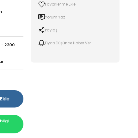
n
Yorum Yaz
Paylaş
Fiyatı Düşünce Haber Ver
 - 2300
ar
!
Ekle
ilgi