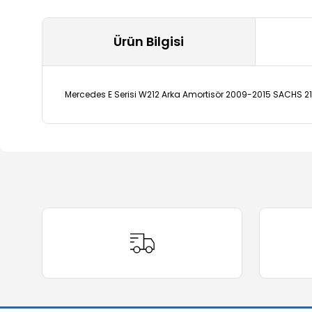
Ürün Bilgisi
Mercedes E Serisi W212 Arka Amortisör 2009-2015 SACHS 
Bu ürünün fiyat bilgisi, resim, ürün açıklamalarında ve 
Görüş ve önerileriniz için teşekkür ederiz.
Ürün resmi kalitesiz, bozuk veya görüntülenemiyor.
Ürün açıklamasında eksik bilgiler bulunuyor.
Ürün bilgilerinde hatalar bulunuyor.
Ürün fiyatı diğer sitelerden daha pahalı.
Bu ürüne benzer farklı alternatifler olmalı.