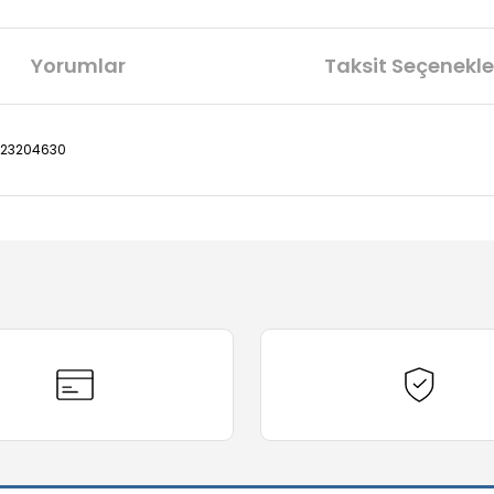
Yorumlar
Taksit Seçenekle
2123204630
diğer konularda yetersiz gördüğünüz noktaları öneri formunu kullanarak t
Bu ürüne ilk yorumu siz yapın!
Yorum Yaz