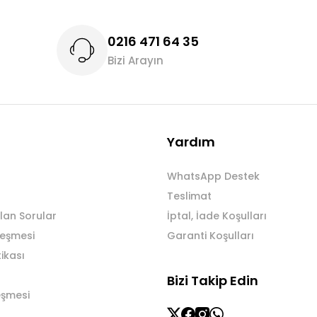
0216 471 64 35
Bizi Arayın
Gönder
Yardım
WhatsApp Destek
Teslimat
lan Sorular
İptal, İade Koşulları
leşmesi
Garanti Koşulları
tikası
Bizi Takip Edin
eşmesi