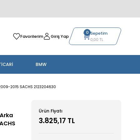
0
Sepetim
Favorilerim
Giriş Yap
0,00 TL
TİCARİ
BMW
r 2009-2015 SACHS 2123204630
Ürün Fiyatı
 Arka
3.825,17 TL
SACHS