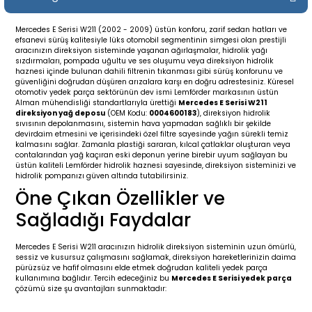
19-
2009-2015
014-2018
Mercedes E Serisi W211 (2002 - 2009) üstün konforu, zarif sedan hatları ve
efsanevi sürüş kalitesiyle lüks otomobil segmentinin simgesi olan prestijli
16
17
e C238 (2017-2020)
87-1996
aracınızın direksiyon sisteminde yaşanan ağırlaşmalar, hidrolik yağı
sızdırmaları, pompada uğultu ve ses oluşumu veya direksiyon hidrolik
haznesi içinde bulunan dahili filtrenin tıkanması gibi sürüş konforunu ve
23
-2009
(1996-2002)
996-2003
güvenliğini doğrudan düşüren arızalara karşı en doğru adrestesiniz. Küresel
otomotiv yedek parça sektörünün dev ismi Lemförder markasının üstün
Alman mühendisliği standartlarıyla ürettiği
Mercedes E Serisi W211
24
-2018
(2002-2009)
001-2010
direksiyon yağ deposu
(OEM Kodu:
0004600183
), direksiyon hidrolik
sıvısının depolanmasını, sistemin hava yapmadan sağlıklı bir şekilde
devirdaim etmesini ve içerisindeki özel filtre sayesinde yağın sürekli temiz
kalmasını sağlar. Zamanla plastiği sararan, kılcal çatlaklar oluşturan veya
16
(2009-2016)
T 2009-2016
contalarından yağ kaçıran eski deponun yerine birebir uyum sağlayan bu
üstün kaliteli Lemförder hidrolik haznesi sayesinde, direksiyon sisteminizi ve
hidrolik pompanızı güven altında tutabilirsiniz.
3
2017-)
009-2016
Öne Çıkan Özellikler ve
Sağladığı Faydalar
016
006
 (2011-2015)
016-2018
Mercedes E Serisi W211 aracınızın hidrolik direksiyon sisteminin uzun ömürlü,
er 2000-2009
6 (2013-)
002-2010
sessiz ve kusursuz çalışmasını sağlamak, direksiyon hareketlerinizin daima
pürüzsüz ve hafif olmasını elde etmek doğrudan kaliteli yedek parça
kullanımına bağlıdır. Tercih edeceğiniz bu
Mercedes E Serisi yedek parça
er 2009-2019
4
3 (2015-)
011-2018
çözümü size şu avantajları sunmaktadır: