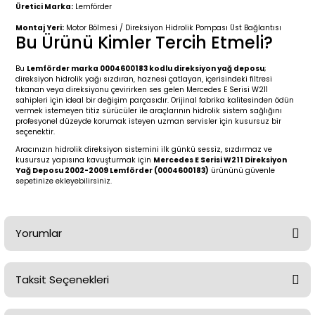
2 (2012-2020)
2010-2017
Üretici Marka:
Lemförder
Montaj Yeri:
Motor Bölmesi / Direksiyon Hidrolik Pompası Üst Bağlantısı
0 (1996-2004)
2018-
Bu Ürünü Kimler Tercih Etmeli?
Bu
Lemförder marka 0004600183 kodlu direksiyon yağ deposu
;
 (2004 - 2011)
2013-2018
direksiyon hidrolik yağı sızdıran, haznesi çatlayan, içerisindeki filtresi
tıkanan veya direksiyonu çevirirken ses gelen Mercedes E Serisi W211
sahipleri için ideal bir değişim parçasıdır. Orijinal fabrika kalitesinden ödün
2002-2005)
 2000-2006
vermek istemeyen titiz sürücüler ile araçlarının hidrolik sistem sağlığını
profesyonel düzeyde korumak isteyen uzman servisler için kusursuz bir
seçenektir.
68-1975)
2007-2013
Aracınızın hidrolik direksiyon sistemini ilk günkü sessiz, sızdırmaz ve
kusursuz yapısına kavuşturmak için
Mercedes E Serisi W211 Direksiyon
Yağ Deposu 2002-2009 Lemförder (0004600183)
ürününü güvenle
72-1980)
2014-2018
sepetinize ekleyebilirsiniz.
76-1984)
2007-2014
Yorumlar
84-1993)
2014-2019
risi (1993-1995)
2017-2020
Taksit Seçenekleri
Bu ürüne ilk yorumu siz yapın!
79-1991)
2002-2008