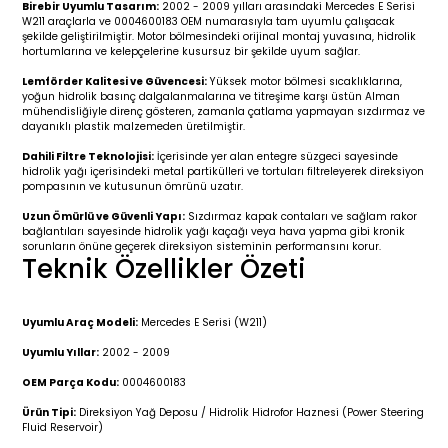
Birebir Uyumlu Tasarım:
2002 - 2009 yılları arasındaki Mercedes E Serisi
r 2019-
025
4 (2008-)
11-2017
W211 araçlarla ve 0004600183 OEM numarasıyla tam uyumlu çalışacak
şekilde geliştirilmiştir. Motor bölmesindeki orijinal montaj yuvasına, hidrolik
hortumlarına ve kelepçelerine kusursuz bir şekilde uyum sağlar.
2 (2011-2019)
993-2001
Lemförder Kalitesi ve Güvencesi:
Yüksek motor bölmesi sıcaklıklarına,
yoğun hidrolik basınç dalgalanmalarına ve titreşime karşı üstün Alman
5
 (1998-2005)
2000-2008
mühendisliğiyle direnç gösteren, zamanla çatlama yapmayan sızdırmaz ve
dayanıklı plastik malzemeden üretilmiştir.
25
 (2005-2011)
007-2015
Dahili Filtre Teknolojisi:
İçerisinde yer alan entegre süzgeci sayesinde
hidrolik yağı içerisindeki metal partikülleri ve tortuları filtreleyerek direksiyon
pompasının ve kutusunun ömrünü uzatır.
(2005-2010)
014-2020
Uzun Ömürlü ve Güvenli Yapı:
Sızdırmaz kapak contaları ve sağlam rakor
bağlantıları sayesinde hidrolik yağı kaçağı veya hava yapma gibi kronik
sorunların önüne geçerek direksiyon sisteminin performansını korur.
(1992-1998)
2009-2015
Teknik Özellikler Özeti
 (1998-2005)
2015-2022
Uyumlu Araç Modeli:
Mercedes E Serisi (W211)
(2006-2013)
018-
Uyumlu Yıllar:
2002 - 2009
OEM Parça Kodu:
0004600183
(2013-2021)
2003-2010
Ürün Tipi:
Direksiyon Yağ Deposu / Hidrolik Hidrofor Haznesi (Power Steering
Fluid Reservoir)