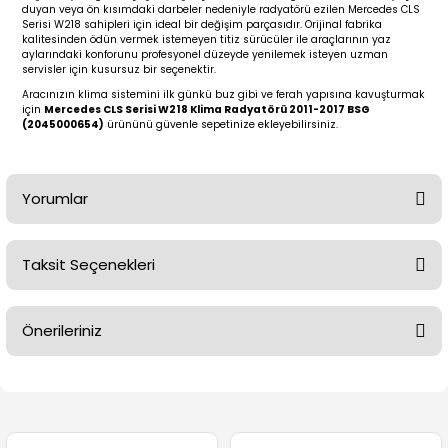
2 (2012-2020)
2010-2017
duyan veya ön kısımdaki darbeler nedeniyle radyatörü ezilen Mercedes CLS
Serisi W218 sahipleri için ideal bir değişim parçasıdır. Orijinal fabrika
kalitesinden ödün vermek istemeyen titiz sürücüler ile araçlarının yaz
0 (1996-2004)
2018-
aylarındaki konforunu profesyonel düzeyde yenilemek isteyen uzman
servisler için kusursuz bir seçenektir.
Aracınızın klima sistemini ilk günkü buz gibi ve ferah yapısına kavuşturmak
 (2004 - 2011)
2013-2018
için
Mercedes CLS Serisi W218 Klima Radyatörü 2011-2017 BSG
(2045000654)
ürününü güvenle sepetinize ekleyebilirsiniz.
2002-2005)
 2000-2006
Yorumlar
68-1975)
2007-2013
72-1980)
2014-2018
Taksit Seçenekleri
Bu ürüne ilk yorumu siz yapın!
76-1984)
2007-2014
Önerileriniz
Yorum Yaz
84-1993)
2014-2019
Bu ürünün fiyat bilgisi, resim, ürün açıklamalarında ve diğer
risi (1993-1995)
2017-2020
konularda yetersiz gördüğünüz noktaları öneri formunu
kullanarak tarafımıza iletebilirsiniz.
Görüş ve önerileriniz için teşekkür ederiz.
79-1991)
2002-2008