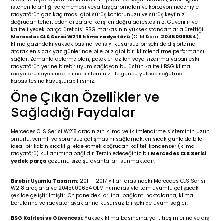
istenen ferahlığı verememesi veya taş çarpmaları ve korozyon nedeniyle
19-
2009-2015
014-2018
radyatörün gaz kaçırması gibi sürüş konforunuzu ve sürüş keyfinizi
doğrudan tehdit eden arızalara karşı en doğru adrestesiniz. Güvenilir ve
kaliteli yedek parça üreticisi BSG markasının yüksek standartlarla ürettiği
16
17
e C238 (2017-2020)
87-1996
Mercedes CLS Serisi W218 klima radyatörü
(OEM Kodu:
2045000654
),
klima gazındaki yüksek basıncı ve ısıyı kusursuz bir şekilde dış ortama
atarak en sıcak yaz günlerinde bile buz gibi bir iklimlendirme performansı
23
-2009
(1996-2002)
996-2003
sağlar. Zamanla deforme olan, petekleri ezilen veya sızdırma yapan eski
radyatörün yerine birebir uyum sağlayan bu üstün kaliteli BSG klima
radyatörü sayesinde, klima sisteminizi ilk günkü yüksek soğutma
24
-2018
(2002-2009)
001-2010
kapasitesine kavuşturabilirsiniz.
Öne Çıkan Özellikler ve
16
(2009-2016)
T 2009-2016
Sağladığı Faydalar
3
2017-)
009-2016
Mercedes CLS Serisi W218 aracınızın klima ve iklimlendirme sisteminin uzun
ömürlü, verimli ve sorunsuz çalışmasını sağlamak, en sıcak günlerde bile
ideal bir kabin sıcaklığı elde etmek doğrudan kaliteli kondenser (klima
016
006
 (2011-2015)
016-2018
radyatörü) kullanımına bağlıdır. Tercih edeceğiniz bu
Mercedes CLS Serisi
yedek parça
çözümü size şu avantajları sunmaktadır:
er 2000-2009
6 (2013-)
002-2010
Birebir Uyumlu Tasarım:
2011 - 2017 yılları arasındaki Mercedes CLS Serisi
W218 araçlarla ve 2045000654 OEM numarasıyla tam uyumlu çalışacak
şekilde geliştirilmiştir. Ön paneldeki orijinal bağlantı noktalarına, klima
er 2009-2019
4
3 (2015-)
011-2018
borularına ve radyatör ayaklarına kusursuz bir şekilde uyum sağlar.
BSG Kalitesi ve Güvencesi:
Yüksek klima basıncına, yol titreşimlerine ve dış