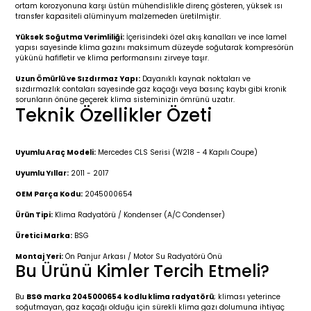
r 2019-
025
4 (2008-)
11-2017
ortam korozyonuna karşı üstün mühendislikle direnç gösteren, yüksek ısı
transfer kapasiteli alüminyum malzemeden üretilmiştir.
Yüksek Soğutma Verimliliği:
İçerisindeki özel akış kanalları ve ince lamel
2 (2011-2019)
993-2001
yapısı sayesinde klima gazını maksimum düzeyde soğutarak kompresörün
yükünü hafifletir ve klima performansını zirveye taşır.
5
 (1998-2005)
2000-2008
Uzun Ömürlü ve Sızdırmaz Yapı:
Dayanıklı kaynak noktaları ve
sızdırmazlık contaları sayesinde gaz kaçağı veya basınç kaybı gibi kronik
sorunların önüne geçerek klima sisteminizin ömrünü uzatır.
25
 (2005-2011)
007-2015
Teknik Özellikler Özeti
(2005-2010)
014-2020
Uyumlu Araç Modeli:
Mercedes CLS Serisi (W218 - 4 Kapılı Coupe)
Uyumlu Yıllar:
2011 - 2017
(1992-1998)
2009-2015
OEM Parça Kodu:
2045000654
 (1998-2005)
2015-2022
Ürün Tipi:
Klima Radyatörü / Kondenser (A/C Condenser)
Üretici Marka:
BSG
(2006-2013)
018-
Montaj Yeri:
Ön Panjur Arkası / Motor Su Radyatörü Önü
Bu Ürünü Kimler Tercih Etmeli?
(2013-2021)
2003-2010
Bu
BSG marka 2045000654 kodlu klima radyatörü
; kliması yeterince
soğutmayan, gaz kaçağı olduğu için sürekli klima gazı dolumuna ihtiyaç