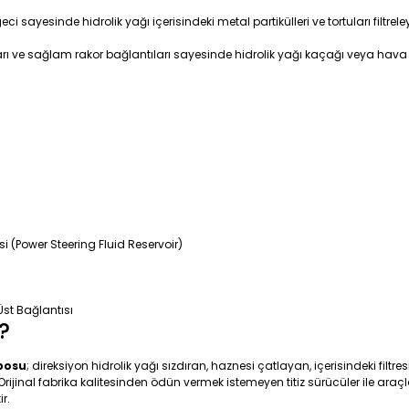
ci sayesinde hidrolik yağı içerisindeki metal partikülleri ve tortuları filt
ı ve sağlam rakor bağlantıları sayesinde hidrolik yağı kaçağı veya hava
i (Power Steering Fluid Reservoir)
Üst Bağlantısı
?
posu
; direksiyon hidrolik yağı sızdıran, haznesi çatlayan, içerisindeki filt
 Orijinal fabrika kalitesinden ödün vermek istemeyen titiz sürücüler ile araç
r.