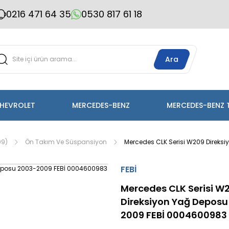
0216 471 64 35
0530 817 61 18
Ara
HEVROLET
MERCEDES-BENZ
MERCEDES-BENZ 
09)
Ön Takım Ve Süspansiyon
Mercedes CLK Serisi W209 Direks
FEBİ
Mercedes CLK Serisi W
Direksiyon Yağ Deposu
2009 FEBİ 0004600983