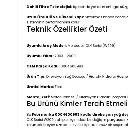
Dahili Filtre Teknolojisi:
İçerisinde yer alan entegre süzge
Uzun Ömürlü ve Güvenli Yapı:
Sızdırmaz kapak contalar
sisteminin performansını korur.
Teknik Özellikler Özeti
Uyumlu Araç Modeli:
Mercedes CLK Serisi (W209)
Uyumlu Yıllar:
2003 - 2009
OEM Parça Kodu:
0004600983
Ürün Tipi:
Direksiyon Yağ Deposu / Hidrolik Hidrofor Haznes
Üretici Marka:
Febi
Montaj Yeri:
Motor Bölmesi / Direksiyon Hidrolik Pompası 
Bu Ürünü Kimler Tercih Etmeli
Bu
Febi marka 0004600983 kodlu direksiyon yağ de
CLK Serisi W209 sahipleri için ideal bir değişim parçasıdır.
korumak isteyen uzman servisler için kusursuz bir seçenekti