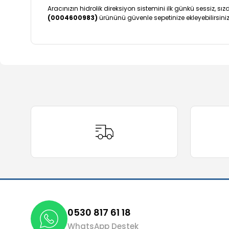
Aracınızın hidrolik direksiyon sistemini ilk günkü sessiz, 
(0004600983)
ürününü güvenle sepetinize ekleyebilirsiniz
Bu ürünün fiyat bilgisi, resim, ürün açıklamalarında ve 
Görüş ve önerileriniz için teşekkür ederiz.
Ürün resmi kalitesiz, bozuk veya görüntülenemiyor.
Ürün açıklamasında eksik bilgiler bulunuyor.
Ürün bilgilerinde hatalar bulunuyor.
Ürün fiyatı diğer sitelerden daha pahalı.
Bu ürüne benzer farklı alternatifler olmalı.
0530 817 61 18
WhatsApp Destek