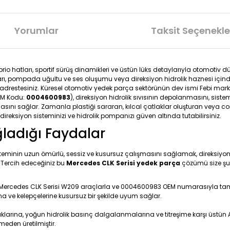
Yorumlar
Taksit Seçenekle
o hatları, sportif sürüş dinamikleri ve üstün lüks detaylarıyla otomotiv dü
rı, pompada uğultu ve ses oluşumu veya direksiyon hidrolik haznesi içinde
adrestesiniz. Küresel otomotiv yedek parça sektörünün dev ismi Febi mark
M Kodu:
0004600983
), direksiyon hidrolik sıvısının depolanmasını, sis
kalmasını sağlar. Zamanla plastiği sararan, kılcal çatlaklar oluşturan veya
direksiyon sisteminizi ve hidrolik pompanızı güven altında tutabilirsiniz.
ğladığı Faydalar
steminin uzun ömürlü, sessiz ve kusursuz çalışmasını sağlamak, direksiyon
 Tercih edeceğiniz bu
Mercedes CLK Serisi yedek parça
çözümü size şu
 Mercedes CLK Serisi W209 araçlarla ve 0004600983 OEM numarasıyla tam uy
na ve kelepçelerine kusursuz bir şekilde uyum sağlar.
klarına, yoğun hidrolik basınç dalgalanmalarına ve titreşime karşı üstü
den üretilmiştir.