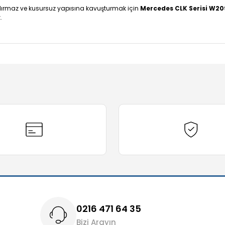
sızdırmaz ve kusursuz yapısına kavuşturmak için
Mercedes CLK Serisi W20
.
diğer konularda yetersiz gördüğünüz noktaları öneri formunu kullanarak t
Bu ürüne ilk yorumu siz yapın!
Yorum Yaz
0216 471 64 35
Bizi Arayın
Gönder