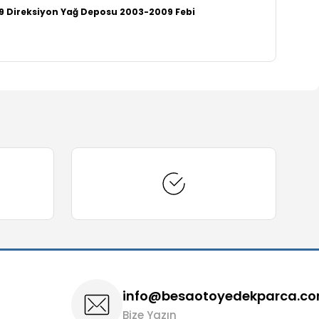
9 Direksiyon Yağ Deposu 2003-2009 Febi
arafımıza iletebilirsiniz.
info@besaotoyedekparca.c
Bize Yazın