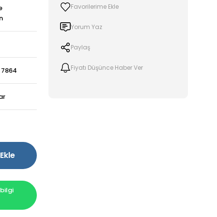
e
n
Yorum Yaz
Paylaş
Fiyatı Düşünce Haber Ver
- 7864
ar
!
Ekle
ilgi