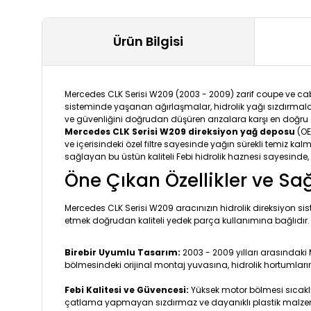
Ürün Bilgisi
Mercedes CLK Serisi W209 (2003 - 2009) zarif coupe ve cabri
sisteminde yaşanan ağırlaşmalar, hidrolik yağı sızdırmala
ve güvenliğini doğrudan düşüren arızalara karşı en doğru 
Mercedes CLK Serisi W209 direksiyon yağ deposu
(OE
ve içerisindeki özel filtre sayesinde yağın sürekli temiz 
sağlayan bu üstün kaliteli Febi hidrolik haznesi sayesinde, 
Öne Çıkan Özellikler ve Sa
Mercedes CLK Serisi W209 aracınızın hidrolik direksiyon si
etmek doğrudan kaliteli yedek parça kullanımına bağlıdır.
Birebir Uyumlu Tasarım:
2003 - 2009 yılları arasındaki
bölmesindeki orijinal montaj yuvasına, hidrolik hortumları
Febi Kalitesi ve Güvencesi:
Yüksek motor bölmesi sıcaklı
çatlama yapmayan sızdırmaz ve dayanıklı plastik malzeme