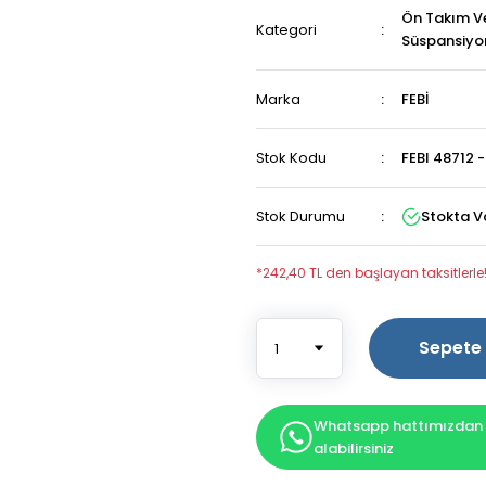
Ön Takım V
Kategori
Süspansiyo
Marka
FEBİ
Stok Kodu
FEBI 48712 
Stok Durumu
Stokta V
*242,40 TL den başlayan taksitlerle
Sepete 
Whatsapp hattımızdan b
alabilirsiniz