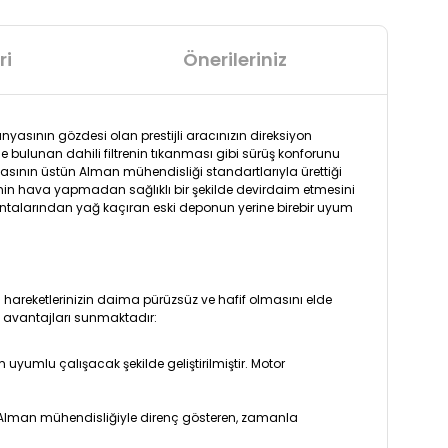
ri
Önerileriniz
nyasının gözdesi olan prestijli aracınızın direksiyon
 bulunan dahili filtrenin tıkanması gibi sürüş konforunu
asının üstün Alman mühendisliği standartlarıyla ürettiği
temin hava yapmadan sağlıklı bir şekilde devirdaim etmesini
 contalarından yağ kaçıran eski deponun yerine birebir uyum
 hareketlerinizin daima pürüzsüz ve hafif olmasını elde
 avantajları sunmaktadır:
umlu çalışacak şekilde geliştirilmiştir. Motor
n Alman mühendisliğiyle direnç gösteren, zamanla