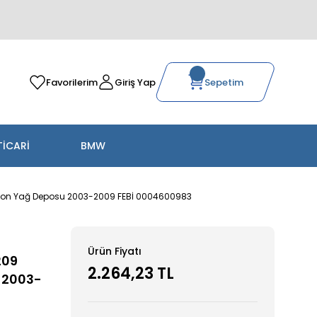
Favorilerim
Giriş Yap
Sepetim
TİCARİ
BMW
iyon Yağ Deposu 2003-2009 FEBİ 0004600983
Ürün Fiyatı
209
2.264,23 TL
 2003-