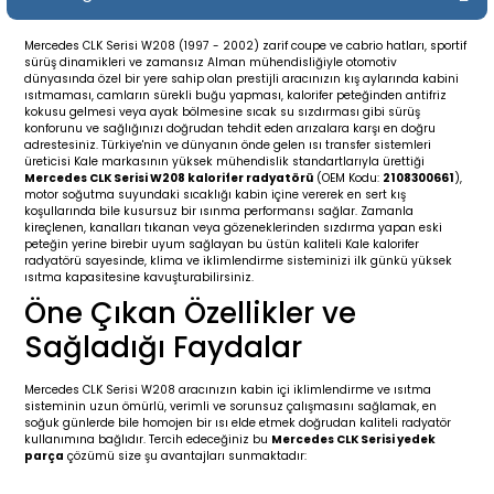
19-
2009-2015
014-2018
Mercedes CLK Serisi W208 (1997 - 2002) zarif coupe ve cabrio hatları, sportif
sürüş dinamikleri ve zamansız Alman mühendisliğiyle otomotiv
16
17
e C238 (2017-2020)
87-1996
dünyasında özel bir yere sahip olan prestijli aracınızın kış aylarında kabini
ısıtmaması, camların sürekli buğu yapması, kalorifer peteğinden antifriz
kokusu gelmesi veya ayak bölmesine sıcak su sızdırması gibi sürüş
23
-2009
(1996-2002)
996-2003
konforunu ve sağlığınızı doğrudan tehdit eden arızalara karşı en doğru
adrestesiniz. Türkiye'nin ve dünyanın önde gelen ısı transfer sistemleri
üreticisi Kale markasının yüksek mühendislik standartlarıyla ürettiği
Mercedes CLK Serisi W208 kalorifer radyatörü
(OEM Kodu:
2108300661
),
24
-2018
(2002-2009)
001-2010
motor soğutma suyundaki sıcaklığı kabin içine vererek en sert kış
koşullarında bile kusursuz bir ısınma performansı sağlar. Zamanla
kireçlenen, kanalları tıkanan veya gözeneklerinden sızdırma yapan eski
16
(2009-2016)
T 2009-2016
peteğin yerine birebir uyum sağlayan bu üstün kaliteli Kale kalorifer
radyatörü sayesinde, klima ve iklimlendirme sisteminizi ilk günkü yüksek
ısıtma kapasitesine kavuşturabilirsiniz.
3
2017-)
009-2016
Öne Çıkan Özellikler ve
Sağladığı Faydalar
016
006
 (2011-2015)
016-2018
Mercedes CLK Serisi W208 aracınızın kabin içi iklimlendirme ve ısıtma
er 2000-2009
6 (2013-)
002-2010
sisteminin uzun ömürlü, verimli ve sorunsuz çalışmasını sağlamak, en
soğuk günlerde bile homojen bir ısı elde etmek doğrudan kaliteli radyatör
kullanımına bağlıdır. Tercih edeceğiniz bu
Mercedes CLK Serisi yedek
er 2009-2019
4
3 (2015-)
011-2018
parça
çözümü size şu avantajları sunmaktadır: