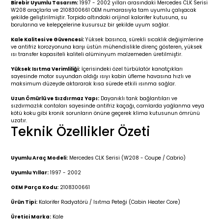
Birebir Uyumlu Tasarım:
1997 - 2002 yılları arasındaki Mercedes CLK Serisi
r 2019-
025
4 (2008-)
11-2017
W208 araçlarla ve 2108300661 OEM numarasıyla tam uyumlu çalışacak
şekilde geliştirilmiştir. Torpido altındaki orijinal kalorifer kutusuna, su
borularına ve kelepçelerine kusursuz bir şekilde uyum sağlar.
2 (2011-2019)
993-2001
Kale Kalitesi ve Güvencesi:
Yüksek basınca, sürekli sıcaklık değişimlerine
ve antifriz korozyonuna karşı üstün mühendislikle direnç gösteren, yüksek
5
 (1998-2005)
2000-2008
ısı transfer kapasiteli kaliteli alüminyum malzemeden üretilmiştir.
Yüksek Isıtma Verimliliği:
İçerisindeki özel türbülatör kanatçıkları
25
 (2005-2011)
007-2015
sayesinde motor suyundan aldığı ısıyı kabin üfleme havasına hızlı ve
maksimum düzeyde aktararak kısa sürede etkili ısınma sağlar.
Uzun Ömürlü ve Sızdırmaz Yapı:
Dayanıklı tank bağlantıları ve
(2005-2010)
014-2020
sızdırmazlık contaları sayesinde antifriz kaçağı, camlarda yağlanma veya
kötü koku gibi kronik sorunların önüne geçerek klima kutusunun ömrünü
uzatır.
(1992-1998)
2009-2015
Teknik Özellikler Özeti
 (1998-2005)
2015-2022
Uyumlu Araç Modeli:
Mercedes CLK Serisi (W208 - Coupe / Cabrio)
(2006-2013)
018-
Uyumlu Yıllar:
1997 - 2002
OEM Parça Kodu:
2108300661
(2013-2021)
2003-2010
Ürün Tipi:
Kalorifer Radyatörü / Isıtma Peteği (Cabin Heater Core)
Üretici Marka:
Kale