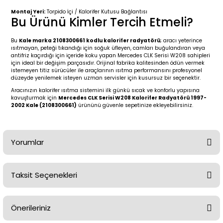
2 (2012-2020)
2010-2017
Montaj Yeri:
Torpido İçi / Kalorifer Kutusu Bağlantısı
Bu Ürünü Kimler Tercih Etmeli?
0 (1996-2004)
2018-
Bu
Kale marka 2108300661 kodlu kalorifer radyatörü
; aracı yeterince
ısıtmayan, peteği tıkandığı için soğuk üfleyen, camları buğulandıran veya
 (2004 - 2011)
2013-2018
antifriz kaçırdığı için içeride koku yapan Mercedes CLK Serisi W208 sahipleri
için ideal bir değişim parçasıdır. Orijinal fabrika kalitesinden ödün vermek
istemeyen titiz sürücüler ile araçlarının ısıtma performansını profesyonel
2002-2005)
 2000-2006
düzeyde yenilemek isteyen uzman servisler için kusursuz bir seçenektir.
Aracınızın kalorifer ısıtma sistemini ilk günkü sıcak ve konforlu yapısına
kavuşturmak için
Mercedes CLK Serisi W208 Kalorifer Radyatörü 1997-
68-1975)
2007-2013
2002 Kale (2108300661)
ürününü güvenle sepetinize ekleyebilirsiniz.
72-1980)
2014-2018
Yorumlar
76-1984)
2007-2014
84-1993)
2014-2019
Taksit Seçenekleri
Bu ürüne ilk yorumu siz yapın!
risi (1993-1995)
2017-2020
Önerileriniz
Yorum Yaz
79-1991)
2002-2008