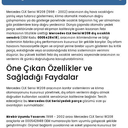
19-
2009-2015
014-2018
Mercedes CLK Serisi W208 (1998 - 2002) aracınızın dış hava sıcaklığını
yanlış veya tutarsız göstermesi, klima otomatik modunun doğru
16
17
e C238 (2017-2020)
87-1996
çalışmaması ya da gösterge panelinde sıcaklık bilgisinin hiç yer almaması
gibi problemlere karşı doğru yerdesiniz. Dünya çapında otomotiv yedek
parça sektöründe orijinal ekipman kalitesiyle güven kazanan Febi
23
-2009
(1996-2002)
996-2003
markasının titizlikle ürettiği
Mercedes CLK Serisi W208 dış sıcaklık
sensörü
(OEM Kodu:
0005428418
), aracınızın iklimlendirme ve bilgi
sisteminin fabrika çıkış performansını kusursuz bir şekilde karşılar. Dış ortam
havasını hassasiyetle ölçen ve orijinal yerine birebir uyum gösteren bu kritik
24
-2018
(2002-2009)
001-2010
parça, eskidiğinde veya arızalandığında klima sisteminizin verimini
düşürür; bu yüksek kaliteli Febi dış sıcaklık sensörü sayesinde aracınızın ısı
verilerini ilk günkü doğruluğuna kavuşturabilirsiniz.
16
(2009-2016)
T 2009-2016
Öne Çıkan Özellikler ve
Sağladığı Faydalar
3
2017-)
009-2016
Mercedes CLK Serisi W208 aracınızın konfor sistemlerini ve klima
016
006
 (2011-2015)
016-2018
otomasyonunu kusursuz yönetmek, dış ortam verilerini doğru almak
doğrudan kullanılan sıcaklık sensörünün kalitesine bağlıdır. Tercih
edeceğiniz bu
Mercedes CLK Serisi yedek parça
çözümü size şu
er 2000-2009
6 (2013-)
002-2010
avantajları sunmaktadır:
er 2009-2019
4
3 (2015-)
011-2018
Birebir Uyumlu Tasarım:
1998 - 2002 arası Mercedes CLK Serisi W208
araçlarla ve 0005428418 OEM numarasıyla tam uyumlu çalışacak şekilde
geliştirilmiştir. Orijinal bağlantı yuvalarına ve soket yapısına kusursuz bir