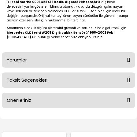
2 (2012-2020)
2010-2017
Bu
Febi marka 0005428418 kodlu dış sıcaklık sensörü
; dış hava
derecesini yanlış gösteren, kliması otomatik ayarda düzgün çalışmayan
veya sensörü arızalanan Mercedes CLK Serisi W208 sahipleri için ideal bir
0 (1996-2004)
2018-
değişim parçasıdır. Orijinal kaliteyi önemseyen sürücüler ile güvenilir parça
arayan özel servisler için mükemmel bir tercihtir.
Aracınızın sıcaklık ölçüm sistemini güvenli ve sorunsuz hale getirmek için
 (2004 - 2011)
2013-2018
Mercedes CLK Serisi W208 Dış Sıcaklık Sensörü 1998-2002 Febi
(0005428418)
ürününü güvenle sepetinize ekleyebilirsiniz.
2002-2005)
 2000-2006
Yorumlar
68-1975)
2007-2013
72-1980)
2014-2018
Taksit Seçenekleri
Bu ürüne ilk yorumu siz yapın!
76-1984)
2007-2014
Önerileriniz
Yorum Yaz
84-1993)
2014-2019
Bu ürünün fiyat bilgisi, resim, ürün açıklamalarında ve diğer
risi (1993-1995)
2017-2020
konularda yetersiz gördüğünüz noktaları öneri formunu
kullanarak tarafımıza iletebilirsiniz.
Görüş ve önerileriniz için teşekkür ederiz.
79-1991)
2002-2008