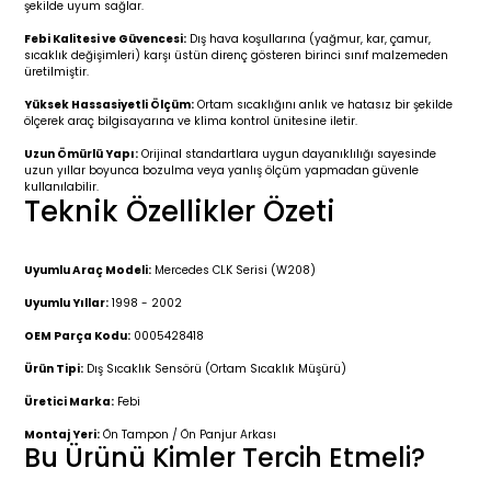
şekilde uyum sağlar.
r 2019-
025
4 (2008-)
11-2017
Febi Kalitesi ve Güvencesi:
Dış hava koşullarına (yağmur, kar, çamur,
sıcaklık değişimleri) karşı üstün direnç gösteren birinci sınıf malzemeden
2 (2011-2019)
993-2001
üretilmiştir.
Yüksek Hassasiyetli Ölçüm:
Ortam sıcaklığını anlık ve hatasız bir şekilde
5
 (1998-2005)
2000-2008
ölçerek araç bilgisayarına ve klima kontrol ünitesine iletir.
Uzun Ömürlü Yapı:
Orijinal standartlara uygun dayanıklılığı sayesinde
25
 (2005-2011)
007-2015
uzun yıllar boyunca bozulma veya yanlış ölçüm yapmadan güvenle
kullanılabilir.
Teknik Özellikler Özeti
(2005-2010)
014-2020
Uyumlu Araç Modeli:
Mercedes CLK Serisi (W208)
(1992-1998)
2009-2015
Uyumlu Yıllar:
1998 - 2002
 (1998-2005)
2015-2022
OEM Parça Kodu:
0005428418
Ürün Tipi:
Dış Sıcaklık Sensörü (Ortam Sıcaklık Müşürü)
(2006-2013)
018-
Üretici Marka:
Febi
Montaj Yeri:
Ön Tampon / Ön Panjur Arkası
(2013-2021)
2003-2010
Bu Ürünü Kimler Tercih Etmeli?