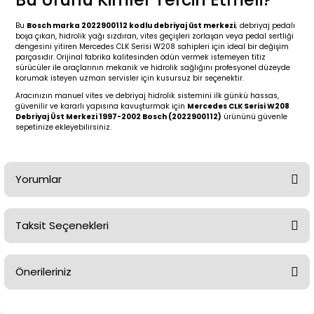
2 (2012-2020)
2010-2017
Bu
Bosch marka 2022900112 kodlu debriyaj üst merkezi
; debriyaj pedalı
0 (1996-2004)
2018-
boşa çıkan, hidrolik yağı sızdıran, vites geçişleri zorlaşan veya pedal sertliği
dengesini yitiren Mercedes CLK Serisi W208 sahipleri için ideal bir değişim
parçasıdır. Orijinal fabrika kalitesinden ödün vermek istemeyen titiz
sürücüler ile araçlarının mekanik ve hidrolik sağlığını profesyonel düzeyde
 (2004 - 2011)
2013-2018
korumak isteyen uzman servisler için kusursuz bir seçenektir.
Aracınızın manuel vites ve debriyaj hidrolik sistemini ilk günkü hassas,
2002-2005)
 2000-2006
güvenilir ve kararlı yapısına kavuşturmak için
Mercedes CLK Serisi W208
Debriyaj Üst Merkezi 1997-2002 Bosch (2022900112)
ürününü güvenle
sepetinize ekleyebilirsiniz.
68-1975)
2007-2013
72-1980)
2014-2018
Yorumlar
76-1984)
2007-2014
Taksit Seçenekleri
Bu ürüne ilk yorumu siz yapın!
84-1993)
2014-2019
Önerileriniz
risi (1993-1995)
2017-2020
Yorum Yaz
Bu ürünün fiyat bilgisi, resim, ürün açıklamalarında ve diğer
79-1991)
2002-2008