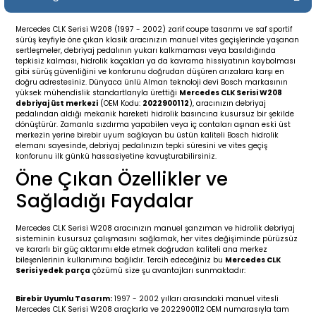
19-
2009-2015
014-2018
Mercedes CLK Serisi W208 (1997 - 2002) zarif coupe tasarımı ve saf sportif
sürüş keyfiyle öne çıkan klasik aracınızın manuel vites geçişlerinde yaşanan
16
17
e C238 (2017-2020)
87-1996
sertleşmeler, debriyaj pedalının yukarı kalkmaması veya basıldığında
tepkisiz kalması, hidrolik kaçakları ya da kavrama hissiyatının kaybolması
gibi sürüş güvenliğini ve konforunu doğrudan düşüren arızalara karşı en
23
-2009
(1996-2002)
996-2003
doğru adrestesiniz. Dünyaca ünlü Alman teknoloji devi Bosch markasının
yüksek mühendislik standartlarıyla ürettiği
Mercedes CLK Serisi W208
debriyaj üst merkezi
(OEM Kodu:
2022900112
), aracınızın debriyaj
pedalından aldığı mekanik hareketi hidrolik basıncına kusursuz bir şekilde
24
-2018
(2002-2009)
001-2010
dönüştürür. Zamanla sızdırma yapabilen veya iç contaları aşınan eski üst
merkezin yerine birebir uyum sağlayan bu üstün kaliteli Bosch hidrolik
elemanı sayesinde, debriyaj pedalınızın tepki süresini ve vites geçiş
16
(2009-2016)
T 2009-2016
konforunu ilk günkü hassasiyetine kavuşturabilirsiniz.
Öne Çıkan Özellikler ve
3
2017-)
009-2016
Sağladığı Faydalar
016
006
 (2011-2015)
016-2018
Mercedes CLK Serisi W208 aracınızın manuel şanzıman ve hidrolik debriyaj
sisteminin kusursuz çalışmasını sağlamak, her vites değişiminde pürüzsüz
ve kararlı bir güç aktarımı elde etmek doğrudan kaliteli ana merkez
er 2000-2009
6 (2013-)
002-2010
bileşenlerinin kullanımına bağlıdır. Tercih edeceğiniz bu
Mercedes CLK
Serisi yedek parça
çözümü size şu avantajları sunmaktadır:
er 2009-2019
4
3 (2015-)
011-2018
Birebir Uyumlu Tasarım:
1997 - 2002 yılları arasındaki manuel vitesli
Mercedes CLK Serisi W208 araçlarla ve 2022900112 OEM numarasıyla tam