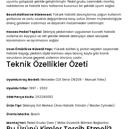
uyumlu çalışacak şekilde geliştirilmiştir. Pedal grubu üzerindeki montaj
r 2019-
025
4 (2008-)
11-2017
noktalarına ve hidrolik boru hatlarına kusursuz bir şekilde uyum sağlar.
Bosch Kalitesi ve Güvencesi:
Yüksek hidrolik basınçlarına, yoğun kullanım
2 (2011-2019)
993-2001
şartlarına ve zorlu sıcaklık değişimlerine karşı üstün Alman mühendisliğiyle
direnç gösteren sızdırmaz ve dayanıklı malzemeden üretilmiştir.
5
 (1998-2005)
2000-2008
Hassas Pedal Tepkisi:
Debriyaj pedalından uygulanan kuvveti hidrolik
sisteme en kayıpsız ve net şekilde ileterek debriyajın ideal seviyede
kavramasını ve ayrılmasını sağlar.
25
 (2005-2011)
007-2015
Uzun Ömürlü ve Güvenli Yapı:
Yüksek kaliteli iç piston keçeleri sayesinde
hidrolik kaçağı, pedalın dipte kalması veya basınç kaybı gibi kronik
sorunların önüne geçerek sistemin ömrünü uzatır.
(2005-2010)
014-2020
Teknik Özellikler Özeti
(1992-1998)
2009-2015
Uyumlu Araç Modeli:
Mercedes CLK Serisi (W208 - Manuel Vites)
 (1998-2005)
2015-2022
Uyumlu Yıllar:
1997 - 2002
OEM Parça Kodu:
2022900112
(2006-2013)
018-
Ürün Tipi:
Debriyaj Üst Merkezi (Ana Hidrolik Silindiri / Master Cylinder)
Üretici Marka:
Bosch
(2013-2021)
2003-2010
Montaj Yeri:
Pedal Grubu Üzeri / Motor Güvenlik Bölmesi Bağlantısı
Bu Ürünü Kimler Tercih Etmeli?