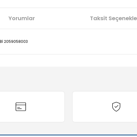
Yorumlar
Taksit Seçenekle
EBİ 2059058003
diğer konularda yetersiz gördüğünüz noktaları öneri formunu kullanarak t
Bu ürüne ilk yorumu siz yapın!
Yorum Yaz