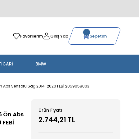
Favorilerim
Giriş Yap
Sepetim
TİCARİ
BMW
Ön Abs Sensörü Sağ 2014-2020 FEBİ 2059058003
Ürün Fiyatı
5 Ön Abs
2.744,21 TL
 FEBİ