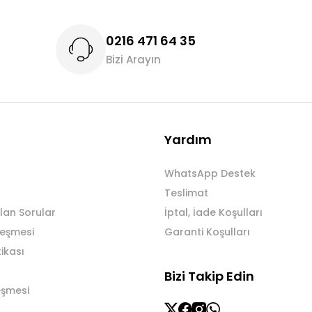
0216 471 64 35
Bizi Arayın
Gönder
Yardım
WhatsApp Destek
Teslimat
lan Sorular
İptal, İade Koşulları
leşmesi
Garanti Koşulları
tikası
Bizi Takip Edin
eşmesi