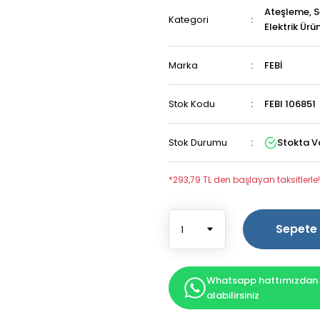
Ateşleme, S
Kategori
Elektrik Ürün
Marka
FEBİ
Stok Kodu
FEBI 106851
Stok Durumu
Stokta V
*293,79 TL den başlayan taksitlerle!
Sepete 
Whatsapp hattımızdan b
alabilirsiniz