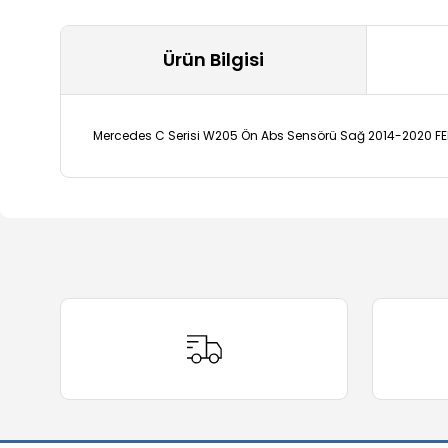
Ürün Bilgisi
Mercedes C Serisi W205 Ön Abs Sensörü Sağ 2014-2020 F
Bu ürünün fiyat bilgisi, resim, ürün açıklamalarında ve 
Görüş ve önerileriniz için teşekkür ederiz.
Ürün resmi kalitesiz, bozuk veya görüntülenemiyor.
Ürün açıklamasında eksik bilgiler bulunuyor.
Ürün bilgilerinde hatalar bulunuyor.
Ürün fiyatı diğer sitelerden daha pahalı.
Bu ürüne benzer farklı alternatifler olmalı.