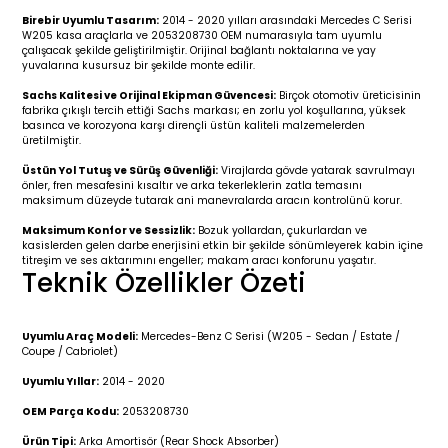
r 2019-
025
4 (2008-)
11-2017
Birebir Uyumlu Tasarım:
2014 - 2020 yılları arasındaki Mercedes C Serisi
W205 kasa araçlarla ve 2053208730 OEM numarasıyla tam uyumlu
çalışacak şekilde geliştirilmiştir. Orijinal bağlantı noktalarına ve yay
2 (2011-2019)
993-2001
yuvalarına kusursuz bir şekilde monte edilir.
Sachs Kalitesi ve Orijinal Ekipman Güvencesi:
Birçok otomotiv üreticisinin
5
 (1998-2005)
2000-2008
fabrika çıkışlı tercih ettiği Sachs markası; en zorlu yol koşullarına, yüksek
basınca ve korozyona karşı dirençli üstün kaliteli malzemelerden
üretilmiştir.
25
 (2005-2011)
007-2015
Üstün Yol Tutuş ve Sürüş Güvenliği:
Virajlarda gövde yatarak savrulmayı
önler, fren mesafesini kısaltır ve arka tekerleklerin zatla temasını
maksimum düzeyde tutarak ani manevralarda aracın kontrolünü korur.
(2005-2010)
014-2020
Maksimum Konfor ve Sessizlik:
Bozuk yollardan, çukurlardan ve
kasislerden gelen darbe enerjisini etkin bir şekilde sönümleyerek kabin içine
(1992-1998)
2009-2015
titreşim ve ses aktarımını engeller; makam aracı konforunu yaşatır.
Teknik Özellikler Özeti
 (1998-2005)
2015-2022
Uyumlu Araç Modeli:
Mercedes-Benz C Serisi (W205 - Sedan / Estate /
(2006-2013)
018-
Coupe / Cabriolet)
Uyumlu Yıllar:
2014 - 2020
(2013-2021)
2003-2010
OEM Parça Kodu:
2053208730
Ürün Tipi:
Arka Amortisör (Rear Shock Absorber)