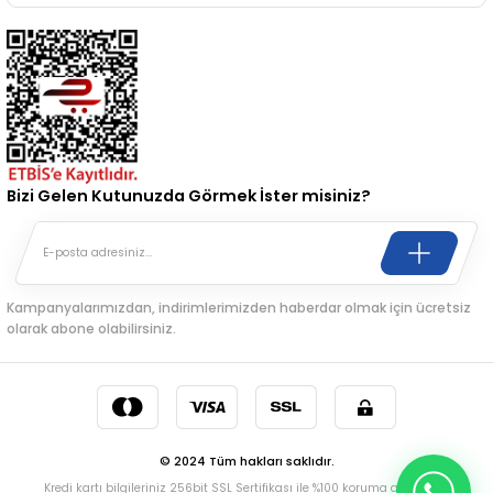
Bizi Gelen Kutunuzda Görmek İster misiniz?
Kampanyalarımızdan, indirimlerimizden haberdar olmak için ücretsiz
olarak abone olabilirsiniz.
© 2024 Tüm hakları saklıdır.
Kredi kartı bilgileriniz 256bit SSL Sertifikası ile %100 koruma altındadır.