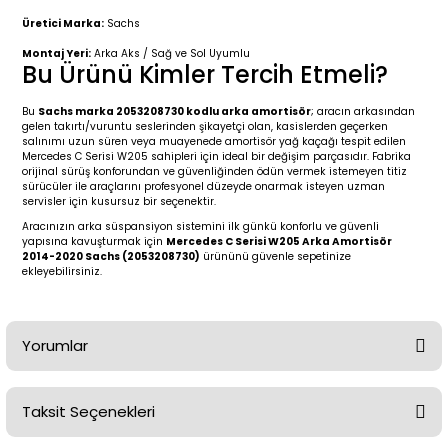
2 (2012-2020)
2010-2017
Üretici Marka:
Sachs
0 (1996-2004)
2018-
Montaj Yeri:
Arka Aks / Sağ ve Sol Uyumlu
Bu Ürünü Kimler Tercih Etmeli?
 (2004 - 2011)
2013-2018
Bu
Sachs marka 2053208730 kodlu arka amortisör
; aracın arkasından
gelen takırtı/vuruntu seslerinden şikayetçi olan, kasislerden geçerken
salınımı uzun süren veya muayenede amortisör yağ kaçağı tespit edilen
2002-2005)
 2000-2006
Mercedes C Serisi W205 sahipleri için ideal bir değişim parçasıdır. Fabrika
orijinal sürüş konforundan ve güvenliğinden ödün vermek istemeyen titiz
sürücüler ile araçlarını profesyonel düzeyde onarmak isteyen uzman
68-1975)
2007-2013
servisler için kusursuz bir seçenektir.
Aracınızın arka süspansiyon sistemini ilk günkü konforlu ve güvenli
yapısına kavuşturmak için
Mercedes C Serisi W205 Arka Amortisör
72-1980)
2014-2018
2014-2020 Sachs (2053208730)
ürününü güvenle sepetinize
ekleyebilirsiniz.
76-1984)
2007-2014
Yorumlar
84-1993)
2014-2019
risi (1993-1995)
2017-2020
Taksit Seçenekleri
Bu ürüne ilk yorumu siz yapın!
79-1991)
2002-2008