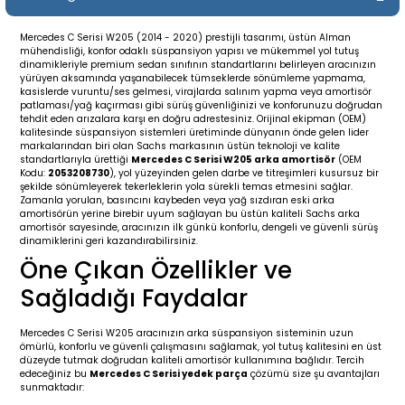
19-
2009-2015
014-2018
Mercedes C Serisi W205 (2014 - 2020) prestijli tasarımı, üstün Alman
mühendisliği, konfor odaklı süspansiyon yapısı ve mükemmel yol tutuş
16
17
e C238 (2017-2020)
87-1996
dinamikleriyle premium sedan sınıfının standartlarını belirleyen aracınızın
yürüyen aksamında yaşanabilecek tümseklerde sönümleme yapmama,
kasislerde vuruntu/ses gelmesi, virajlarda salınım yapma veya amortisör
23
-2009
(1996-2002)
996-2003
patlaması/yağ kaçırması gibi sürüş güvenliğinizi ve konforunuzu doğrudan
tehdit eden arızalara karşı en doğru adrestesiniz. Orijinal ekipman (OEM)
kalitesinde süspansiyon sistemleri üretiminde dünyanın önde gelen lider
markalarından biri olan Sachs markasının üstün teknoloji ve kalite
24
-2018
(2002-2009)
001-2010
standartlarıyla ürettiği
Mercedes C Serisi W205 arka amortisör
(OEM
Kodu:
2053208730
), yol yüzeyinden gelen darbe ve titreşimleri kusursuz bir
şekilde sönümleyerek tekerleklerin yola sürekli temas etmesini sağlar.
16
(2009-2016)
T 2009-2016
Zamanla yorulan, basıncını kaybeden veya yağ sızdıran eski arka
amortisörün yerine birebir uyum sağlayan bu üstün kaliteli Sachs arka
amortisör sayesinde, aracınızın ilk günkü konforlu, dengeli ve güvenli sürüş
3
2017-)
009-2016
dinamiklerini geri kazandırabilirsiniz.
Öne Çıkan Özellikler ve
016
006
 (2011-2015)
016-2018
Sağladığı Faydalar
er 2000-2009
6 (2013-)
002-2010
Mercedes C Serisi W205 aracınızın arka süspansiyon sisteminin uzun
ömürlü, konforlu ve güvenli çalışmasını sağlamak, yol tutuş kalitesini en üst
düzeyde tutmak doğrudan kaliteli amortisör kullanımına bağlıdır. Tercih
er 2009-2019
4
3 (2015-)
011-2018
edeceğiniz bu
Mercedes C Serisi yedek parça
çözümü size şu avantajları
sunmaktadır: