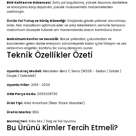
r 2019-
025
4 (2008-)
11-2017
BSG Kalitesi ve Güvencesi:
Zorlu yol koşullarına, yüksek basınca, darbelere
ve korozyona karşı dayanıklı, yüksek mukavemetli malzemelerden
üretilmiştir.
2 (2011-2019)
993-2001
Üstün Yol Tutuş ve Sürüş Güvenliği:
Virajlarda gövde yatarak savrulmayı
önler, fren mesafesini optimize eder ve arka tekerleklerin zeminle temasını
maksimum düzeyde tutarak ani manevralarda aracın kontrolünü korur.
5
 (1998-2005)
2000-2008
Maksimum Konfor ve Sessizlik:
Bozuk yollardan, çukurlardan ve
kasislerden gelen darbe enerjisini sönümleyerek kabin içine titreşim ve ses
25
 (2005-2011)
007-2015
aktarımını engeller; konforlu bir sürüş deneyimi sunar.
Teknik Özellikler Özeti
(2005-2010)
014-2020
Uyumlu Araç Modeli:
Mercedes-Benz C Serisi (W205 - Sedan / Estate /
Coupe / Cabriolet)
(1992-1998)
2009-2015
Uyumlu Yıllar:
2014 - 2020
 (1998-2005)
2015-2022
OEM Parça Kodu:
2053208730
Ürün Tipi:
Arka Amortisör (Rear Shock Absorber)
(2006-2013)
018-
Üretici Marka:
BSG
Montaj Yeri:
Arka Aks / Sağ ve Sol Uyumlu
(2013-2021)
2003-2010
Bu Ürünü Kimler Tercih Etmeli?