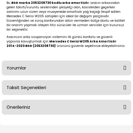
2 (2012-2020)
2010-2017
Bu
BSG marka 2053208730 kodlu arka amortisör
; aracın arkasından
gelen takırtı/vuruntu seslerinden şikayetçi olan, kasislerden geçerken
salınımı uzun süren veya muayenede amortisör yağ kaçağı tespit edilen
0 (1996-2004)
2018-
Mercedes C Serisi W205 sahipleri için ideal bir değişim parçasıdır.
Güvenliğinden ve sürüş konforundan ödün vermeden bütçe dostu ve kaliteli
bir onarım yapmak isteyen titiz sürücüler ile uzman servisler için kusursuz
 (2004 - 2011)
2013-2018
bir seçenektir.
Aracınızın arka süspansiyon sistemini ilk günkü konforlu ve güvenli
yapısına kavuşturmak için
Mercedes C Serisi W205 Arka Amortisör
2002-2005)
 2000-2006
2014-2020 BSG (2053208730)
ürününü güvenle sepetinize ekleyebilirsiniz.
68-1975)
2007-2013
Yorumlar
72-1980)
2014-2018
Taksit Seçenekleri
76-1984)
2007-2014
Bu ürüne ilk yorumu siz yapın!
84-1993)
2014-2019
Önerileriniz
Yorum Yaz
risi (1993-1995)
2017-2020
Bu ürünün fiyat bilgisi, resim, ürün açıklamalarında ve diğer
konularda yetersiz gördüğünüz noktaları öneri formunu
79-1991)
2002-2008