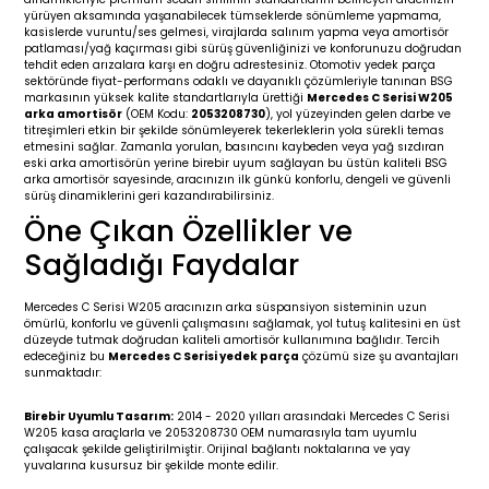
yürüyen aksamında yaşanabilecek tümseklerde sönümleme yapmama,
19-
2009-2015
014-2018
kasislerde vuruntu/ses gelmesi, virajlarda salınım yapma veya amortisör
patlaması/yağ kaçırması gibi sürüş güvenliğinizi ve konforunuzu doğrudan
tehdit eden arızalara karşı en doğru adrestesiniz. Otomotiv yedek parça
16
17
e C238 (2017-2020)
87-1996
sektöründe fiyat-performans odaklı ve dayanıklı çözümleriyle tanınan BSG
markasının yüksek kalite standartlarıyla ürettiği
Mercedes C Serisi W205
arka amortisör
(OEM Kodu:
2053208730
), yol yüzeyinden gelen darbe ve
23
-2009
(1996-2002)
996-2003
titreşimleri etkin bir şekilde sönümleyerek tekerleklerin yola sürekli temas
etmesini sağlar. Zamanla yorulan, basıncını kaybeden veya yağ sızdıran
eski arka amortisörün yerine birebir uyum sağlayan bu üstün kaliteli BSG
24
-2018
(2002-2009)
001-2010
arka amortisör sayesinde, aracınızın ilk günkü konforlu, dengeli ve güvenli
sürüş dinamiklerini geri kazandırabilirsiniz.
Öne Çıkan Özellikler ve
16
(2009-2016)
T 2009-2016
Sağladığı Faydalar
3
2017-)
009-2016
Mercedes C Serisi W205 aracınızın arka süspansiyon sisteminin uzun
ömürlü, konforlu ve güvenli çalışmasını sağlamak, yol tutuş kalitesini en üst
016
006
 (2011-2015)
016-2018
düzeyde tutmak doğrudan kaliteli amortisör kullanımına bağlıdır. Tercih
edeceğiniz bu
Mercedes C Serisi yedek parça
çözümü size şu avantajları
sunmaktadır:
er 2000-2009
6 (2013-)
002-2010
Birebir Uyumlu Tasarım:
2014 - 2020 yılları arasındaki Mercedes C Serisi
W205 kasa araçlarla ve 2053208730 OEM numarasıyla tam uyumlu
er 2009-2019
4
3 (2015-)
011-2018
çalışacak şekilde geliştirilmiştir. Orijinal bağlantı noktalarına ve yay
yuvalarına kusursuz bir şekilde monte edilir.