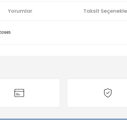
Yorumlar
Taksit Seçenekle
200985
diğer konularda yetersiz gördüğünüz noktaları öneri formunu kullanarak t
Bu ürüne ilk yorumu siz yapın!
Yorum Yaz