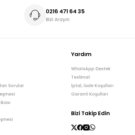
0216 471 64 35
Bizi Arayın
Gönder
Yardım
WhatsApp Destek
Teslimat
lan Sorular
İptal, İade Koşulları
leşmesi
Garanti Koşulları
tikası
Bizi Takip Edin
eşmesi