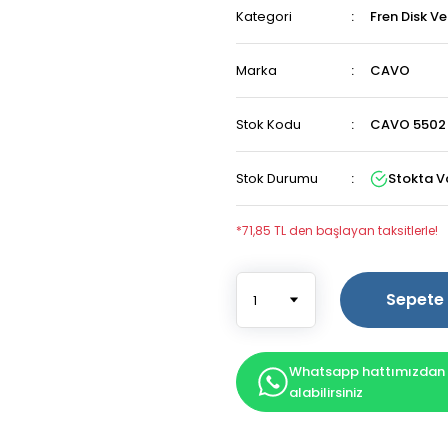
Kategori
Fren Disk V
Marka
CAVO
Stok Kodu
CAVO 5502 
Stok Durumu
Stokta V
*71,85 TL den başlayan taksitlerle!
Sepete 
Whatsapp hattımızdan b
alabilirsiniz