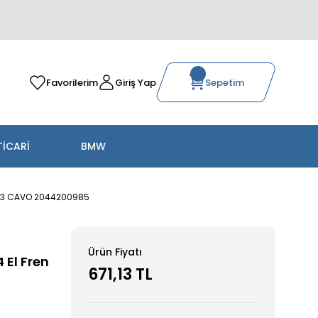
Favorilerim
Giriş Yap
Sepetim
TİCARİ
BMW
2013 CAVO 2044200985
Ürün Fiyatı
 El Fren
671,13 TL