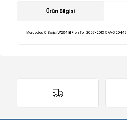
Ürün Bilgisi
Mercedes C Serisi W204 El Fren Teli 2007-2013 CAVO 2044
Bu ürünün fiyat bilgisi, resim, ürün açıklamalarında ve 
Görüş ve önerileriniz için teşekkür ederiz.
Ürün resmi kalitesiz, bozuk veya görüntülenemiyor.
Ürün açıklamasında eksik bilgiler bulunuyor.
Ürün bilgilerinde hatalar bulunuyor.
Ürün fiyatı diğer sitelerden daha pahalı.
Bu ürüne benzer farklı alternatifler olmalı.