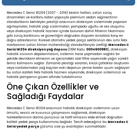
19-
2009-2015
014-2018
Mercedes C Serisi W204 (2007 - 2014) keskin hatları, üstün sürüş
dinamikleri ve konforlu kabin yapısıyla premium sedan segmentinin
16
17
e C238 (2017-2020)
87-1996
standartlarını belirleyen prestijli aracınızın direksiyon sisteminde yaşanan
ağırlaşmalar, hidrolik yağı sızdırmaları, pompada uğultu ve ses oluşumu
veya direksiyon hidrolik haznesi içinde bulunan dahili filtrenin tıkanması
23
-2009
(1996-2002)
996-2003
gibi sürüş konforunu ve güvenliğini doğrudan düşüren arızalara karşı en
doğru adrestesiniz. Küresel otomotiv yedek parça sektörünün dev ismi Febi
markasının üstün Alman mühendisliği standartlarıyla ürettiği
Mercedes C
Serisi W204 direksiyon yağ deposu
(OEM Kodu:
0004600983
), direksiyon
24
-2018
(2002-2009)
001-2010
hidrolik sıvısının depolanmasını, sistemin hava yapmadan sağlıklı bir
şekilde devirdaim etmesini ve içerisindeki özel filtre sayesinde yağın sürekli
temiz kalmasını sağlar. Zamanla plastiği sararan, kılcal çatlaklar oluşturan
16
(2009-2016)
T 2009-2016
veya contalarından yağ kaçıran eski deponun yerine birebir uyum sağlayan
bu üstün kaliteli Febi hidrolik haznesi sayesinde, direksiyon sisteminizi ve
hidrolik pompanızı güven altında tutabilirsiniz.
3
2017-)
009-2016
Öne Çıkan Özellikler ve
Sağladığı Faydalar
016
006
 (2011-2015)
016-2018
Mercedes C Serisi W204 aracınızın hidrolik direksiyon sisteminin uzun
er 2000-2009
6 (2013-)
002-2010
ömürlü, sessiz ve kusursuz çalışmasını sağlamak, direksiyon
hareketlerinizin daima pürüzsüz ve hafif olmasını elde etmek doğrudan
kaliteli yedek parça kullanımına bağlıdır. Tercih edeceğiniz bu
Mercedes C
er 2009-2019
4
3 (2015-)
011-2018
Serisi yedek parça
çözümü size şu avantajları sunmaktadır: