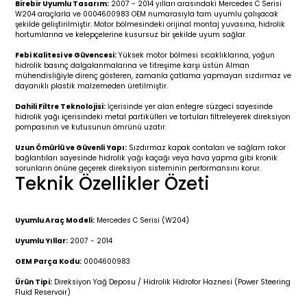
Birebir Uyumlu Tasarım:
2007 - 2014 yılları arasındaki Mercedes C Serisi
r 2019-
025
4 (2008-)
11-2017
W204 araçlarla ve 0004600983 OEM numarasıyla tam uyumlu çalışacak
şekilde geliştirilmiştir. Motor bölmesindeki orijinal montaj yuvasına, hidrolik
hortumlarına ve kelepçelerine kusursuz bir şekilde uyum sağlar.
2 (2011-2019)
993-2001
Febi Kalitesi ve Güvencesi:
Yüksek motor bölmesi sıcaklıklarına, yoğun
hidrolik basınç dalgalanmalarına ve titreşime karşı üstün Alman
5
 (1998-2005)
2000-2008
mühendisliğiyle direnç gösteren, zamanla çatlama yapmayan sızdırmaz ve
dayanıklı plastik malzemeden üretilmiştir.
25
 (2005-2011)
007-2015
Dahili Filtre Teknolojisi:
İçerisinde yer alan entegre süzgeci sayesinde
hidrolik yağı içerisindeki metal partikülleri ve tortuları filtreleyerek direksiyon
pompasının ve kutusunun ömrünü uzatır.
(2005-2010)
014-2020
Uzun Ömürlü ve Güvenli Yapı:
Sızdırmaz kapak contaları ve sağlam rakor
bağlantıları sayesinde hidrolik yağı kaçağı veya hava yapma gibi kronik
sorunların önüne geçerek direksiyon sisteminin performansını korur.
(1992-1998)
2009-2015
Teknik Özellikler Özeti
 (1998-2005)
2015-2022
Uyumlu Araç Modeli:
Mercedes C Serisi (W204)
(2006-2013)
018-
Uyumlu Yıllar:
2007 - 2014
OEM Parça Kodu:
0004600983
(2013-2021)
2003-2010
Ürün Tipi:
Direksiyon Yağ Deposu / Hidrolik Hidrofor Haznesi (Power Steering
Fluid Reservoir)