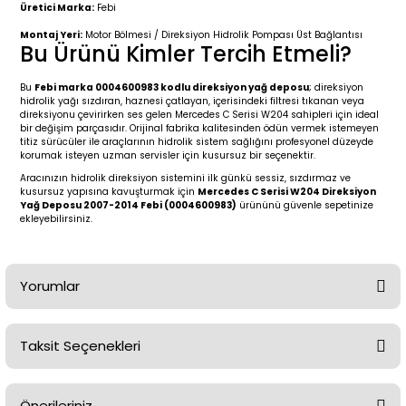
2 (2012-2020)
2010-2017
Üretici Marka:
Febi
Montaj Yeri:
Motor Bölmesi / Direksiyon Hidrolik Pompası Üst Bağlantısı
0 (1996-2004)
2018-
Bu Ürünü Kimler Tercih Etmeli?
Bu
Febi marka 0004600983 kodlu direksiyon yağ deposu
; direksiyon
 (2004 - 2011)
2013-2018
hidrolik yağı sızdıran, haznesi çatlayan, içerisindeki filtresi tıkanan veya
direksiyonu çevirirken ses gelen Mercedes C Serisi W204 sahipleri için ideal
bir değişim parçasıdır. Orijinal fabrika kalitesinden ödün vermek istemeyen
2002-2005)
 2000-2006
titiz sürücüler ile araçlarının hidrolik sistem sağlığını profesyonel düzeyde
korumak isteyen uzman servisler için kusursuz bir seçenektir.
Aracınızın hidrolik direksiyon sistemini ilk günkü sessiz, sızdırmaz ve
68-1975)
2007-2013
kusursuz yapısına kavuşturmak için
Mercedes C Serisi W204 Direksiyon
Yağ Deposu 2007-2014 Febi (0004600983)
ürününü güvenle sepetinize
ekleyebilirsiniz.
72-1980)
2014-2018
76-1984)
2007-2014
Yorumlar
84-1993)
2014-2019
Taksit Seçenekleri
risi (1993-1995)
2017-2020
Bu ürüne ilk yorumu siz yapın!
79-1991)
2002-2008
Önerileriniz