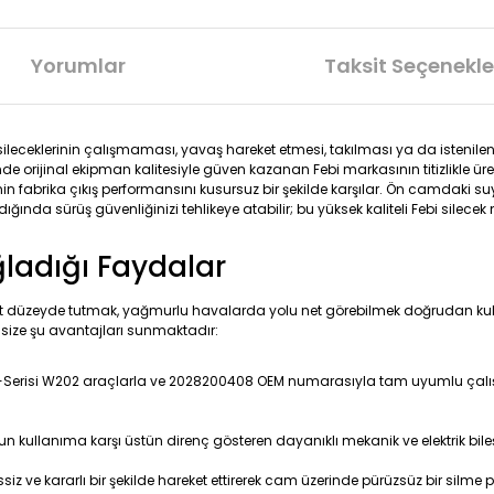
Yorumlar
Taksit Seçenekle
ileceklerinin çalışmaması, yavaş hareket etmesi, takılması ya da isten
orijinal ekipman kalitesiyle güven kazanan Febi markasının titizlikle üre
in fabrika çıkış performansını kusursuz bir şekilde karşılar. Ön camdaki suyu v
dığında sürüş güvenliğinizi tehlikeye atabilir; bu yüksek kaliteli Febi sile
ğladığı Faydalar
st düzeyde tutmak, yağmurlu havalarda yolu net görebilmek doğrudan kulla
ize şu avantajları sunmaktadır:
erisi W202 araçlarla ve 2028200408 OEM numarasıyla tam uyumlu çalışacak 
n kullanıma karşı üstün direnç gösteren dayanıklı mekanik ve elektrik bileşe
sessiz ve kararlı bir şekilde hareket ettirerek cam üzerinde pürüzsüz bir silm