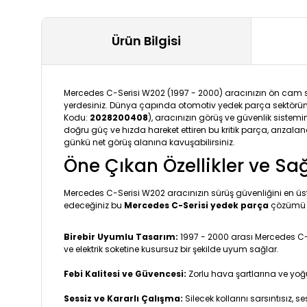
Ürün Bilgisi
Mercedes C-Serisi W202 (1997 - 2000) aracınızın ön cam s
yerdesiniz. Dünya çapında otomotiv yedek parça sektöründe 
Kodu:
2028200408
), aracınızın görüş ve güvenlik sistemin
doğru güç ve hızda hareket ettiren bu kritik parça, arızalan
günkü net görüş alanına kavuşabilirsiniz.
Öne Çıkan Özellikler ve Sa
Mercedes C-Serisi W202 aracınızın sürüş güvenliğini en ü
edeceğiniz bu
Mercedes C-Serisi yedek parça
çözümü s
Birebir Uyumlu Tasarım:
1997 - 2000 arası Mercedes C-S
ve elektrik soketine kusursuz bir şekilde uyum sağlar.
Febi Kalitesi ve Güvencesi:
Zorlu hava şartlarına ve yoğu
Sessiz ve Kararlı Çalışma:
Silecek kollarını sarsıntısız, 