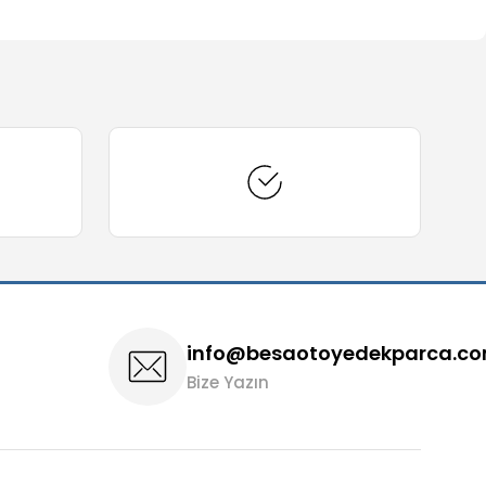
arafımıza iletebilirsiniz.
info@besaotoyedekparca.c
Bize Yazın