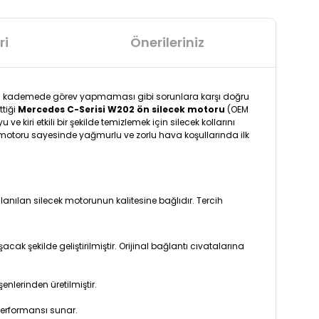
ri
Önerileriniz
ilen kademede görev yapmaması gibi sorunlara karşı doğru
ttiği
Mercedes C-Serisi W202 ön silecek motoru
(OEM
e kiri etkili bir şekilde temizlemek için silecek kollarını
cek motoru sayesinde yağmurlu ve zorlu hava koşullarında ilk
nılan silecek motorunun kalitesine bağlıdır. Tercih
şekilde geliştirilmiştir. Orijinal bağlantı cıvatalarına
nlerinden üretilmiştir.
e performansı sunar.