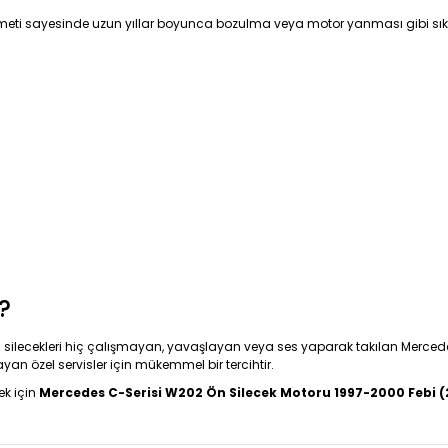
eti sayesinde uzun yıllar boyunca bozulma veya motor yanması gibi sıkın
?
; silecekleri hiç çalışmayan, yavaşlayan veya ses yaparak takılan Mercedes
ayan özel servisler için mükemmel bir tercihtir.
ek için
Mercedes C-Serisi W202 Ön Silecek Motoru 1997-2000 Febi