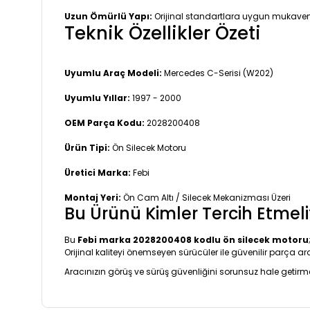
Uzun Ömürlü Yapı:
Orijinal standartlara uygun mukavem
Teknik Özellikler Özeti
Uyumlu Araç Modeli:
Mercedes C-Serisi (W202)
Uyumlu Yıllar:
1997 - 2000
OEM Parça Kodu:
2028200408
Ürün Tipi:
Ön Silecek Motoru
Üretici Marka:
Febi
Montaj Yeri:
Ön Cam Altı / Silecek Mekanizması Üzeri
Bu Ürünü Kimler Tercih Etmeli
Bu
Febi marka 2028200408 kodlu ön silecek motoru
Orijinal kaliteyi önemseyen sürücüler ile güvenilir parça ar
Aracınızın görüş ve sürüş güvenliğini sorunsuz hale getirm