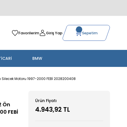
Favorilerim
Giriş Yap
Sepetim
TİCARİ
BMW
n Silecek Motoru 1997-2000 FEBİ 2028200408
Ürün Fiyatı
2 Ön
4.943,92 TL
00 FEBİ