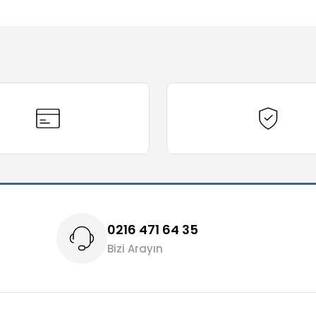
diğer konularda yetersiz gördüğünüz noktaları öneri formunu kullanarak t
Bu ürüne ilk yorumu siz yapın!
Yorum Yaz
0216 471 64 35
Bizi Arayın
Gönder