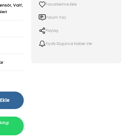
ensör, Valf,
leri
Yorum Yaz
Paylaş
Fiyatı Düşünce Haber Ver
ar
!
Ekle
ilgi