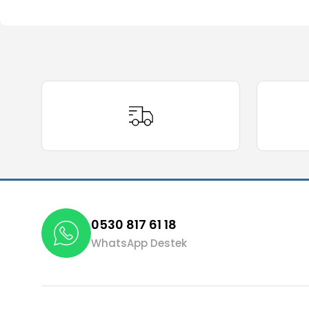
Bu ürünün fiyat bilgisi, resim, ürün açıklamalarında ve 
Görüş ve önerileriniz için teşekkür ederiz.
Ürün resmi kalitesiz, bozuk veya görüntülenemiyor.
Ürün açıklamasında eksik bilgiler bulunuyor.
Ürün bilgilerinde hatalar bulunuyor.
Ürün fiyatı diğer sitelerden daha pahalı.
Bu ürüne benzer farklı alternatifler olmalı.
0530 817 61 18
WhatsApp Destek