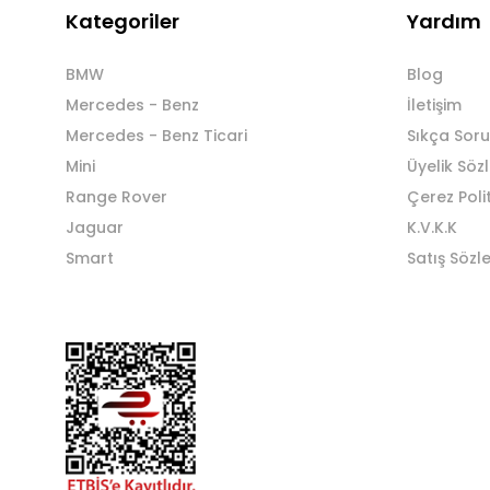
Kategoriler
Yardım
BMW
Blog
Mercedes - Benz
İletişim
Mercedes - Benz Ticari
Sıkça Soru
Mini
Üyelik Söz
Range Rover
Çerez Poli
Jaguar
K.V.K.K
Smart
Satış Sözl