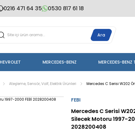
0216 471 64 35
0530 817 61 18
Ara
HEVROLET
MERCEDES-BENZ
MERCEDES-BENZ 
Ateşleme, Sensör, Valf, Elektrik Ürünleri
Mercedes C Serisi W202 Ö
FEBI
Mercedes C Serisi W20
Silecek Motoru 1997-20
2028200408