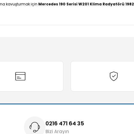
ısına kavuşturmak için
Mercedes 190 Serisi W201 Klima Radyatörü 198
diğer konularda yetersiz gördüğünüz noktaları öneri formunu kullanarak t
Bu ürüne ilk yorumu siz yapın!
Yorum Yaz
0216 471 64 35
Bizi Arayın
Gönder