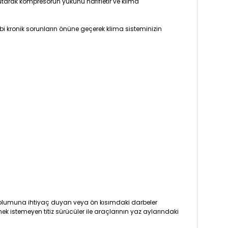
tarak kompresörün yükünü hafifletir ve klima
i kronik sorunların önüne geçerek klima sisteminizin
 dolumuna ihtiyaç duyan veya ön kısımdaki darbeler
ek istemeyen titiz sürücüler ile araçlarının yaz aylarındaki