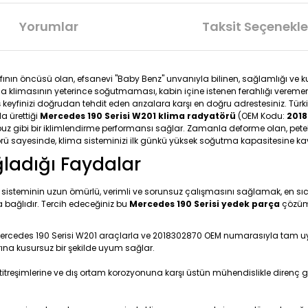
Yorumlar
Taksit Seçenekle
fının öncüsü olan, efsanevi "Baby Benz" unvanıyla bilinen, sağlamlığı ve 
ında klimasının yeterince soğutmaması, kabin içine istenen ferahlığı vere
eyfinizi doğrudan tehdit eden arızalara karşı en doğru adrestesiniz. Türki
a ürettiği
Mercedes 190 Serisi W201 klima radyatörü
(OEM Kodu:
201
 buz gibi bir iklimlendirme performansı sağlar. Zamanla deforme olan, pete
rü sayesinde, klima sisteminizi ilk günkü yüksek soğutma kapasitesine kavu
ğladığı Faydalar
 sisteminin uzun ömürlü, verimli ve sorunsuz çalışmasını sağlamak, en sıca
 bağlıdır. Tercih edeceğiniz bu
Mercedes 190 Serisi yedek parça
çözümü
Mercedes 190 Serisi W201 araçlarla ve 2018302870 OEM numarasıyla tam uyuml
ına kusursuz bir şekilde uyum sağlar.
titreşimlerine ve dış ortam korozyonuna karşı üstün mühendislikle direnç g