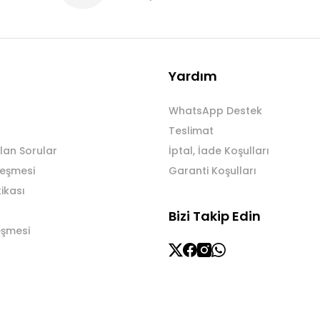
Yardım
WhatsApp Destek
Teslimat
lan Sorular
İptal, İade Koşulları
leşmesi
Garanti Koşulları
tikası
Bizi Takip Edin
eşmesi