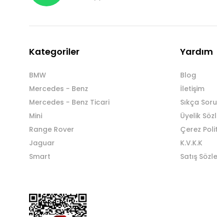
Kategoriler
Yardım
BMW
Blog
Mercedes - Benz
İletişim
Mercedes - Benz Ticari
Sıkça Soru
Mini
Üyelik Söz
Range Rover
Çerez Poli
Jaguar
K.V.K.K
Smart
Satış Sözl