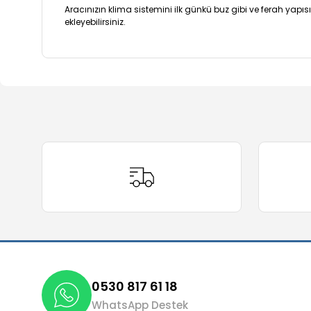
Aracınızın klima sistemini ilk günkü buz gibi ve ferah yap
ekleyebilirsiniz.
Bu ürünün fiyat bilgisi, resim, ürün açıklamalarında ve 
Görüş ve önerileriniz için teşekkür ederiz.
Ürün resmi kalitesiz, bozuk veya görüntülenemiyor.
Ürün açıklamasında eksik bilgiler bulunuyor.
Ürün bilgilerinde hatalar bulunuyor.
Ürün fiyatı diğer sitelerden daha pahalı.
Bu ürüne benzer farklı alternatifler olmalı.
0530 817 61 18
WhatsApp Destek