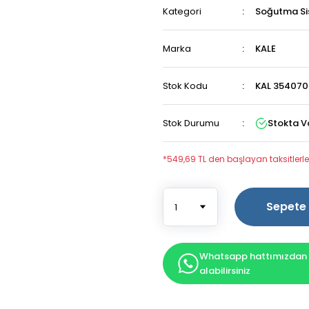
Kategori
Soğutma Si
Marka
KALE
Stok Kodu
KAL 354070
Stok Durumu
Stokta V
*549,69 TL den başlayan taksitlerle
Sepete 
Whatsapp hattımızdan b
alabilirsiniz