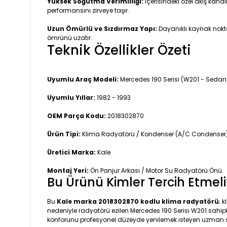
Yüksek Soğutma Verimliliği:
İçerisindeki özel akış kan
performansını zirveye taşır.
Uzun Ömürlü ve Sızdırmaz Yapı:
Dayanıklı kaynak nokta
ömrünü uzatır.
Teknik Özellikler Özeti
Uyumlu Araç Modeli:
Mercedes 190 Serisi (W201 - Sedan
Uyumlu Yıllar:
1982 - 1993
OEM Parça Kodu:
2018302870
Ürün Tipi:
Klima Radyatörü / Kondenser (A/C Condenser
Üretici Marka:
Kale
Montaj Yeri:
Ön Panjur Arkası / Motor Su Radyatörü Önü
Bu Ürünü Kimler Tercih Etmeli
Bu
Kale marka 2018302870 kodlu klima radyatörü
; 
nedeniyle radyatörü ezilen Mercedes 190 Serisi W201 sahipler
konforunu profesyonel düzeyde yenilemek isteyen uzman serv