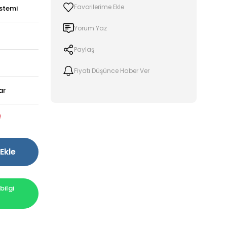
stemi
Yorum Yaz
Paylaş
Fiyatı Düşünce Haber Ver
ar
!
Ekle
ilgi