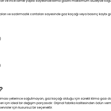
alları ve ince lamel yapısı sayesinde klima gazını maksimum düzeyde soğu
ları ve sızdırmazlık contaları sayesinde gaz kaçağı veya basınç kaybı gib
)
)
?
kliması yeterince soğutmayan, gaz kaçağı olduğu için sürekli klima gazı
i için ideal bir değişim parçasıdır. Orijinal fabrika kalitesinden ödün verm
isler için kusursuz bir seçenektir.