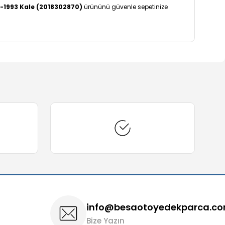
2-1993 Kale (2018302870)
ürününü güvenle sepetinize
arafımıza iletebilirsiniz.
info@besaotoyedekparca.c
Bize Yazın