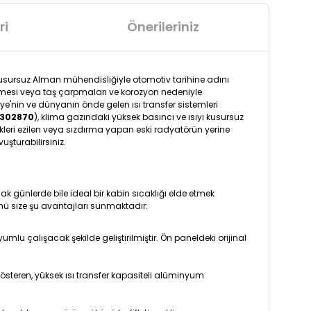
ri
Önerileriniz
kusursuz Alman mühendisliğiyle otomotiv tarihine adını
memesi veya taş çarpmaları ve korozyon nedeniyle
ye'nin ve dünyanın önde gelen ısı transfer sistemleri
8302870
), klima gazındaki yüksek basıncı ve ısıyı kusursuz
kleri ezilen veya sızdırma yapan eski radyatörün yerine
şturabilirsiniz.
k günlerde bile ideal bir kabin sıcaklığı elde etmek
 size şu avantajları sunmaktadır:
u çalışacak şekilde geliştirilmiştir. Ön paneldeki orijinal
österen, yüksek ısı transfer kapasiteli alüminyum