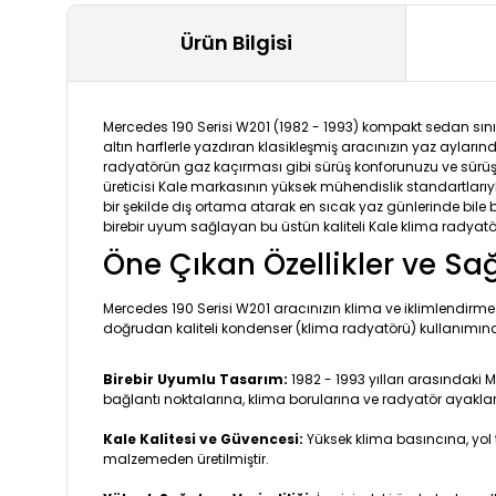
Ürün Bilgisi
Mercedes 190 Serisi W201 (1982 - 1993) kompakt sedan sını
altın harflerle yazdıran klasikleşmiş aracınızın yaz aylar
radyatörün gaz kaçırması gibi sürüş konforunuzu ve sürüş k
üreticisi Kale markasının yüksek mühendislik standartlarıyl
bir şekilde dış ortama atarak en sıcak yaz günlerinde bile
birebir uyum sağlayan bu üstün kaliteli Kale klima radyatö
Öne Çıkan Özellikler ve Sa
Mercedes 190 Serisi W201 aracınızın klima ve iklimlendirme
doğrudan kaliteli kondenser (klima radyatörü) kullanımına
Birebir Uyumlu Tasarım:
1982 - 1993 yılları arasındaki 
bağlantı noktalarına, klima borularına ve radyatör ayaklar
Kale Kalitesi ve Güvencesi:
Yüksek klima basıncına, yol 
malzemeden üretilmiştir.