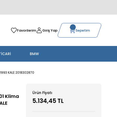
Favorilerim
Giriş Yap
Sepetim
TİCARİ
BMW
-1993 KALE 2018302870
Ürün Fiyatı
01 Klima
5.134,45 TL
ALE