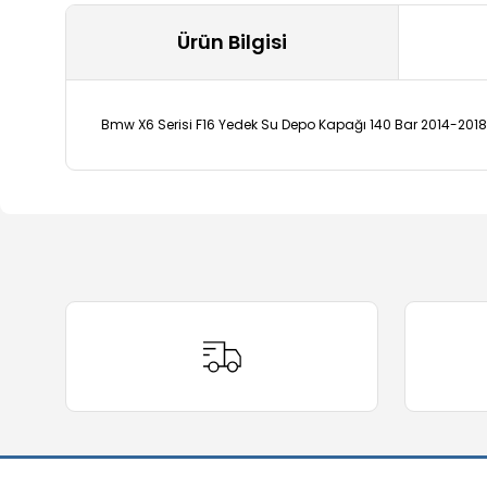
Ürün Bilgisi
Bmw X6 Serisi F16 Yedek Su Depo Kapağı 140 Bar 2014-2018
Bu ürünün fiyat bilgisi, resim, ürün açıklamalarında ve 
Görüş ve önerileriniz için teşekkür ederiz.
Ürün resmi kalitesiz, bozuk veya görüntülenemiyor.
Ürün açıklamasında eksik bilgiler bulunuyor.
Ürün bilgilerinde hatalar bulunuyor.
Ürün fiyatı diğer sitelerden daha pahalı.
Bu ürüne benzer farklı alternatifler olmalı.