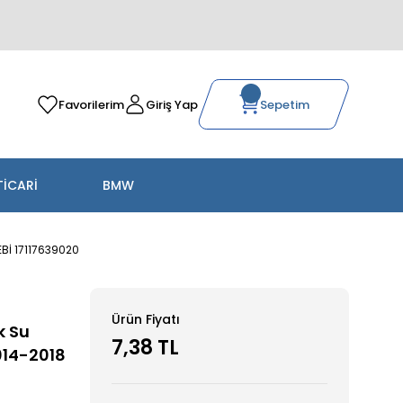
Favorilerim
Giriş Yap
Sepetim
TİCARİ
BMW
EBİ 17117639020
Ürün Fiyatı
k Su
7,38 TL
014-2018