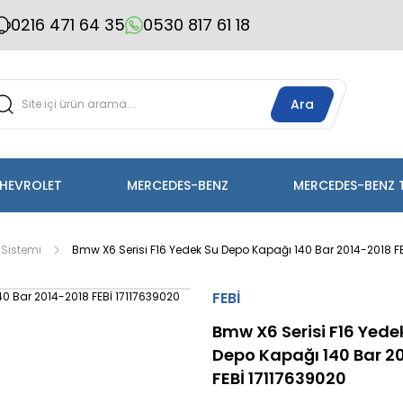
0216 471 64 35
0530 817 61 18
Ara
HEVROLET
MERCEDES-BENZ
MERCEDES-BENZ 
Sistemi
Bmw X6 Serisi F16 Yedek Su Depo Kapağı 140 Bar 2014-2018 F
FEBİ
Bmw X6 Serisi F16 Yede
Depo Kapağı 140 Bar 2
FEBİ 17117639020