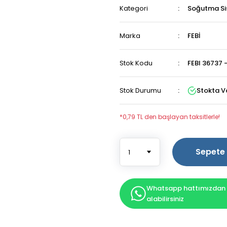
Kategori
Soğutma Si
Marka
FEBİ
Stok Kodu
FEBI 36737 
Stok Durumu
Stokta V
*0,79 TL den başlayan taksitlerle!
Sepete 
Whatsapp hattımızdan b
alabilirsiniz