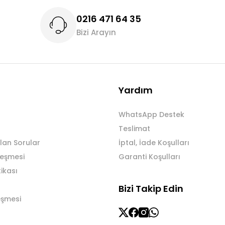
0216 471 64 35
Bizi Arayın
Gönder
Yardım
WhatsApp Destek
Teslimat
lan Sorular
İptal, İade Koşulları
leşmesi
Garanti Koşulları
tikası
Bizi Takip Edin
eşmesi