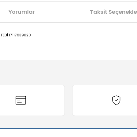
Yorumlar
Taksit Seçenekle
 FEBİ 17117639020
diğer konularda yetersiz gördüğünüz noktaları öneri formunu kullanarak t
Bu ürüne ilk yorumu siz yapın!
Yorum Yaz