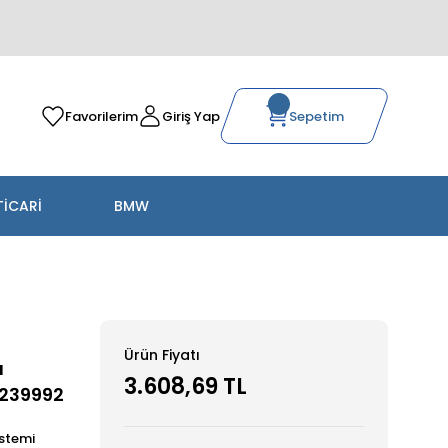
Favorilerim
Giriş Yap
Sepetim
TİCARİ
BMW
Ürün Fiyatı
a
3.608,69 TL
9239992
stemi