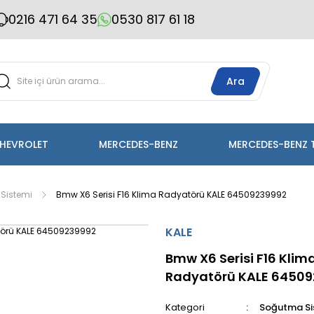
0216 471 64 35
0530 817 61 18
Ara
HEVROLET
MERCEDES-BENZ
MERCEDES-BENZ 
Sistemi
Bmw X6 Serisi F16 Klima Radyatörü KALE 64509239992
KALE
Bmw X6 Serisi F16 Klim
Radyatörü KALE 6450
Kategori
Soğutma Si