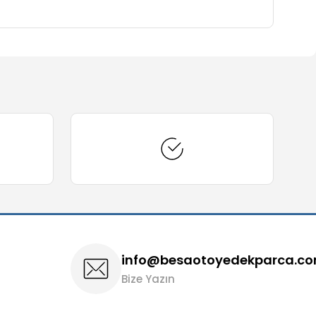
arafımıza iletebilirsiniz.
info@besaotoyedekparca.c
Bize Yazın