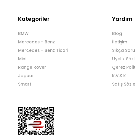
Kategoriler
Yardım
BMW
Blog
Mercedes - Benz
İletişim
Mercedes - Benz Ticari
Sıkça Soru
Mini
Üyelik Söz
Range Rover
Çerez Poli
Jaguar
K.V.K.K
Smart
Satış Sözl