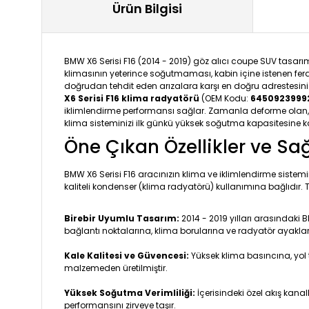
Ürün Bilgisi
BMW X6 Serisi F16 (2014 - 2019) göz alıcı coupe SUV tasarımı
klimasının yeterince soğutmaması, kabin içine istenen fer
doğrudan tehdit eden arızalara karşı en doğru adrestesiniz.
X6 Serisi F16 klima radyatörü
(OEM Kodu:
6450923999
iklimlendirme performansı sağlar. Zamanla deforme olan, p
klima sisteminizi ilk günkü yüksek soğutma kapasitesine ka
Öne Çıkan Özellikler ve Sa
BMW X6 Serisi F16 aracınızın klima ve iklimlendirme sistem
kaliteli kondenser (klima radyatörü) kullanımına bağlıdır.
Birebir Uyumlu Tasarım:
2014 - 2019 yılları arasındaki 
bağlantı noktalarına, klima borularına ve radyatör ayaklar
Kale Kalitesi ve Güvencesi:
Yüksek klima basıncına, yol 
malzemeden üretilmiştir.
Yüksek Soğutma Verimliliği:
İçerisindeki özel akış kan
performansını zirveye taşır.