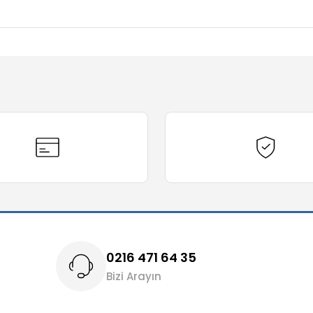
diğer konularda yetersiz gördüğünüz noktaları öneri formunu kullanarak t
Bu ürüne ilk yorumu siz yapın!
Yorum Yaz
0216 471 64 35
Bizi Arayın
Gönder