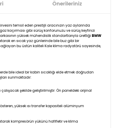
ri
Önerileriniz
rvesini temsil eden prestijli aracınızın yaz aylarında
az kaçırması gibi sürüş konforunuzu ve sürüş keyfinizi
markasının yüksek mühendislik standartlarıyla ürettiği
BMW
atarak en sıcak yaz günlerinde bile buz gibi bir
sağlayan bu üstün kaliteli Kale klima radyatörü sayesinde,
rde bile ideal bir kabin sıcaklığı elde etmek doğrudan
ları sunmaktadır:
şacak şekilde geliştirilmiştir. Ön paneldeki orijinal
österen, yüksek ısı transfer kapasiteli alüminyum
tarak kompresörün yükünü hafifletir ve klima