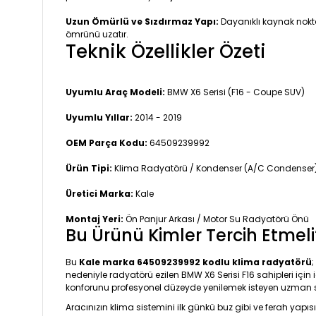
Uzun Ömürlü ve Sızdırmaz Yapı:
Dayanıklı kaynak nokta
ömrünü uzatır.
Teknik Özellikler Özeti
Uyumlu Araç Modeli:
BMW X6 Serisi (F16 - Coupe SUV)
Uyumlu Yıllar:
2014 - 2019
OEM Parça Kodu:
64509239992
Ürün Tipi:
Klima Radyatörü / Kondenser (A/C Condenser
Üretici Marka:
Kale
Montaj Yeri:
Ön Panjur Arkası / Motor Su Radyatörü Önü
Bu Ürünü Kimler Tercih Etmeli
Bu
Kale marka 64509239992 kodlu klima radyatörü
nedeniyle radyatörü ezilen BMW X6 Serisi F16 sahipleri için 
konforunu profesyonel düzeyde yenilemek isteyen uzman serv
Aracınızın klima sistemini ilk günkü buz gibi ve ferah yap