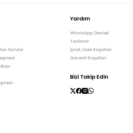
Yardım
WhatsApp Destek
Teslimat
lan Sorular
İptal, İade Koşulları
leşmesi
Garanti Koşulları
tikası
Bizi Takip Edin
eşmesi