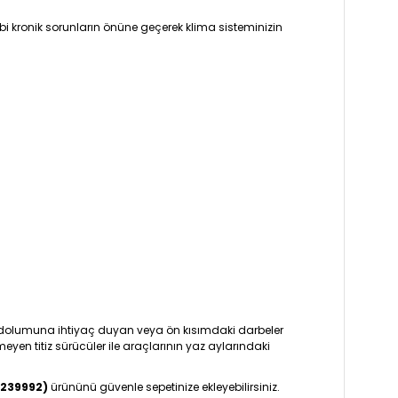
i kronik sorunların önüne geçerek klima sisteminizin
ı dolumuna ihtiyaç duyan veya ön kısımdaki darbeler
eyen titiz sürücüler ile araçlarının yaz aylarındaki
9239992)
ürününü güvenle sepetinize ekleyebilirsiniz.