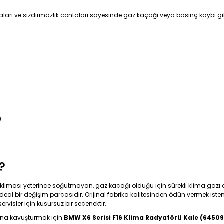
ları ve sızdırmazlık contaları sayesinde gaz kaçağı veya basınç kaybı gib
)
?
; kliması yeterince soğutmayan, gaz kaçağı olduğu için sürekli klima gaz
ideal bir değişim parçasıdır. Orijinal fabrika kalitesinden ödün vermek istem
isler için kusursuz bir seçenektir.
ısına kavuşturmak için
BMW X6 Serisi F16 Klima Radyatörü Kale (6450