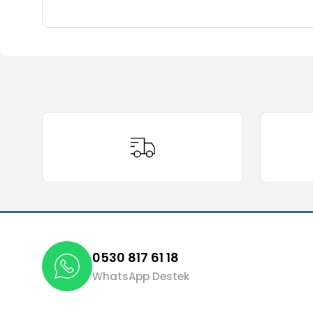
Bu ürünün fiyat bilgisi, resim, ürün açıklamalarında ve 
Görüş ve önerileriniz için teşekkür ederiz.
Ürün resmi kalitesiz, bozuk veya görüntülenemiyor.
Ürün açıklamasında eksik bilgiler bulunuyor.
Ürün bilgilerinde hatalar bulunuyor.
Ürün fiyatı diğer sitelerden daha pahalı.
Bu ürüne benzer farklı alternatifler olmalı.
0530 817 61 18
WhatsApp Destek