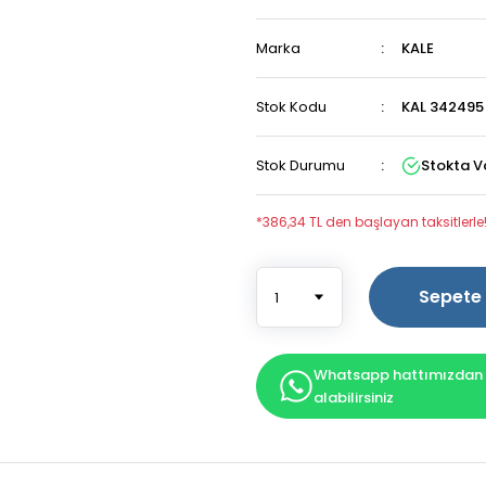
Marka
KALE
Stok Kodu
KAL 342495
Stok Durumu
Stokta V
*386,34 TL den başlayan taksitlerle
Sepete 
Whatsapp hattımızdan b
alabilirsiniz