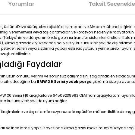
Yorumlar
Taksit Seçenekle
, üstün xDrive sürüş teknolojisi, lüks iç mekanı ve Alman mühendisliğinin zi
ahlığı verememesi veya taş çarpmaları ve korozyon nedeniyle radyatörün g
 Türkiye'nin ve dünyanın önde gelen ısı transfer sistemleri üreticisi Kale 
2
), klima gazındaki yüksek basıncı ve ısıyı kusursuz bir şekilde dış ortama 
etekleri ezilen veya sızdırma yapan eski radyatörün yerine birebir uyum 
vuşturabilirsiniz.
ğladığı Faydalar
inin uzun ömürlü, verimli ve sorunsuz çalışmasını sağlamak, en sıcak günle
 Tercih edeceğiniz bu
BMW X6 Serisi yedek parça
çözümü size şu avantaj
BMW X6 Serisi F16 araçlarla ve 64509239992 OEM numarasıyla tam uyumlu çalı
ına kusursuz bir şekilde uyum sağlar.
titreşimlerine ve dış ortam korozyonuna karşı üstün mühendislikle direnç g
alları ve ince lamel yapısı sayesinde klima gazını maksimum düzeyde soğu