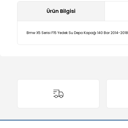
Ürün Bilgisi
Bmw X5 Serisi F15 Yedek Su Depo Kapağı 140 Bar 2014-2018
Bu ürünün fiyat bilgisi, resim, ürün açıklamalarında ve 
Görüş ve önerileriniz için teşekkür ederiz.
Ürün resmi kalitesiz, bozuk veya görüntülenemiyor.
Ürün açıklamasında eksik bilgiler bulunuyor.
Ürün bilgilerinde hatalar bulunuyor.
Ürün fiyatı diğer sitelerden daha pahalı.
Bu ürüne benzer farklı alternatifler olmalı.