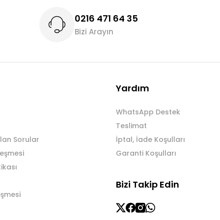
0216 471 64 35
Bizi Arayın
Gönder
Yardım
WhatsApp Destek
Teslimat
lan Sorular
İptal, İade Koşulları
leşmesi
Garanti Koşulları
tikası
Bizi Takip Edin
eşmesi