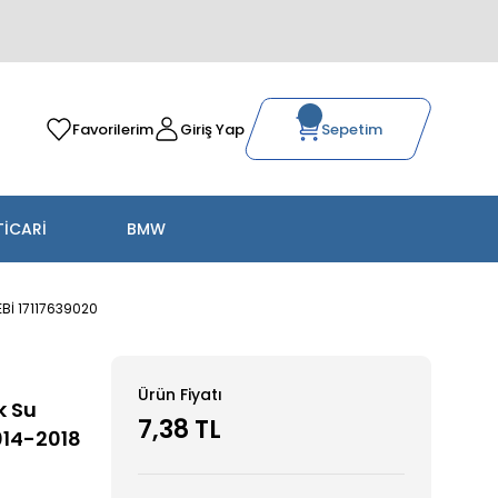
Favorilerim
Giriş Yap
Sepetim
TİCARİ
BMW
EBİ 17117639020
Ürün Fiyatı
k Su
7,38 TL
014-2018