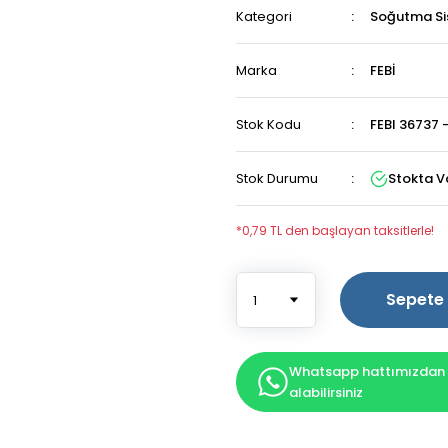
Kategori
Soğutma Si
Marka
FEBİ
Stok Kodu
FEBI 36737 
Stok Durumu
Stokta V
*0,79 TL den başlayan taksitlerle!
Sepete 
Whatsapp hattımızdan b
alabilirsiniz