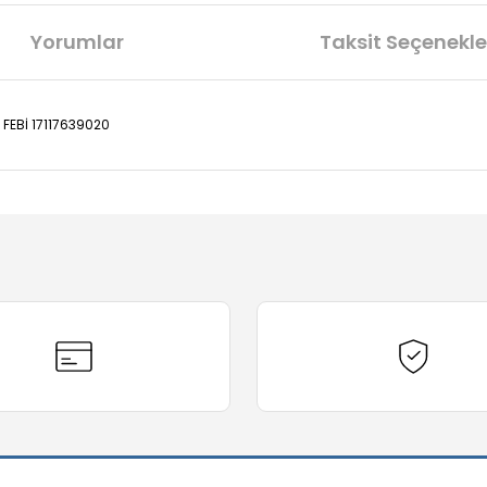
Yorumlar
Taksit Seçenekle
 FEBİ 17117639020
diğer konularda yetersiz gördüğünüz noktaları öneri formunu kullanarak t
Bu ürüne ilk yorumu siz yapın!
Yorum Yaz