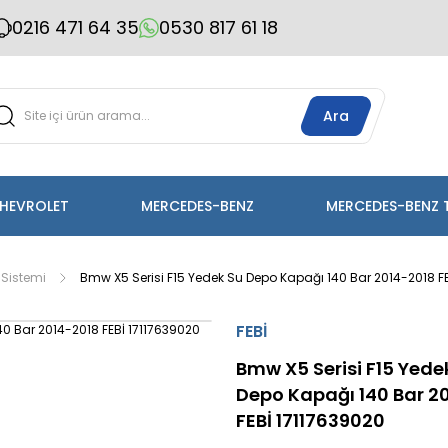
0216 471 64 35
0530 817 61 18
Ara
HEVROLET
MERCEDES-BENZ
MERCEDES-BENZ 
Sistemi
Bmw X5 Serisi F15 Yedek Su Depo Kapağı 140 Bar 2014-2018 F
FEBİ
Bmw X5 Serisi F15 Yede
Depo Kapağı 140 Bar 2
FEBİ 17117639020