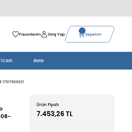
Favorilerim
Giriş Yap
Sepetim
TİCARİ
BMW
E 17517809321
Ürün Fiyatı
o
7.453,26 TL
008-