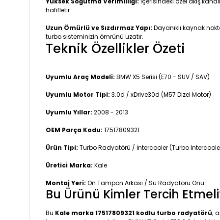
Yüksek Soğutma Verimliliği:
İçerisindeki özel akış kana
hafifletir.
Uzun Ömürlü ve Sızdırmaz Yapı:
Dayanıklı kaynak nokta
turbo sisteminizin ömrünü uzatır.
Teknik Özellikler Özeti
Uyumlu Araç Modeli:
BMW X5 Serisi (E70 - SUV / SAV)
Uyumlu Motor Tipi:
3.0d / xDrive30d (M57 Dizel Motor)
Uyumlu Yıllar:
2008 - 2013
OEM Parça Kodu:
17517809321
Ürün Tipi:
Turbo Radyatörü / İntercooler (Turbo Intercoole
Üretici Marka:
Kale
Montaj Yeri:
Ön Tampon Arkası / Su Radyatörü Önü
Bu Ürünü Kimler Tercih Etmeli
Bu
Kale marka 17517809321 kodlu turbo radyatörü
; 