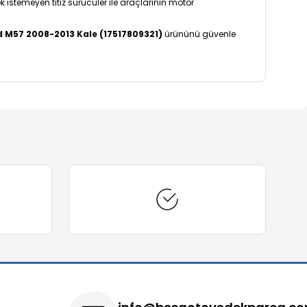
 istemeyen titiz sürücüler ile araçlarının motor
d M57 2008-2013 Kale (17517809321)
ürününü güvenle
arafımıza iletebilirsiniz.