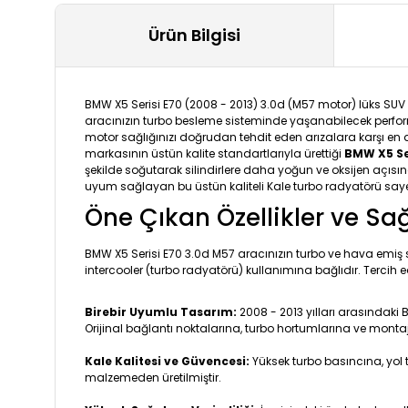
Ürün Bilgisi
BMW X5 Serisi E70 (2008 - 2013) 3.0d (M57 motor) lüks SUV 
aracınızın turbo besleme sisteminde yaşanabilecek performan
motor sağlığınızı doğrudan tehdit eden arızalara karşı en 
markasının üstün kalite standartlarıyla ürettiği
BMW X5 Se
şekilde soğutarak silindirlere daha yoğun ve oksijen açıs
uyum sağlayan bu üstün kaliteli Kale turbo radyatörü sayesi
Öne Çıkan Özellikler ve Sa
BMW X5 Serisi E70 3.0d M57 aracınızın turbo ve hava emi
intercooler (turbo radyatörü) kullanımına bağlıdır. Tercih
Birebir Uyumlu Tasarım:
2008 - 2013 yılları arasındaki
Orijinal bağlantı noktalarına, turbo hortumlarına ve monta
Kale Kalitesi ve Güvencesi:
Yüksek turbo basıncına, yol t
malzemeden üretilmiştir.