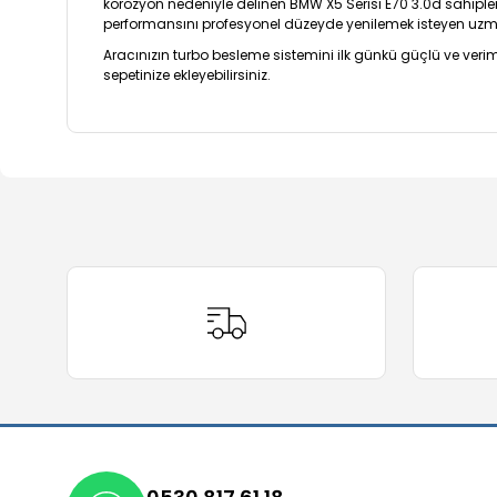
korozyon nedeniyle delinen BMW X5 Serisi E70 3.0d sahipleri 
performansını profesyonel düzeyde yenilemek isteyen uzman 
Aracınızın turbo besleme sistemini ilk günkü güçlü ve veri
sepetinize ekleyebilirsiniz.
Bu ürünün fiyat bilgisi, resim, ürün açıklamalarında ve 
Görüş ve önerileriniz için teşekkür ederiz.
Ürün resmi kalitesiz, bozuk veya görüntülenemiyor.
Ürün açıklamasında eksik bilgiler bulunuyor.
Ürün bilgilerinde hatalar bulunuyor.
Ürün fiyatı diğer sitelerden daha pahalı.
Bu ürüne benzer farklı alternatifler olmalı.