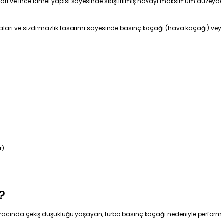
lları ve ince lamel yapısı sayesinde sıkıştırılmış havayı maksimum düzeyd
ları ve sızdırmazlık tasarımı sayesinde basınç kaçağı (hava kaçağı) vey
r)
?
aracında çekiş düşüklüğü yaşayan, turbo basınç kaçağı nedeniyle performa