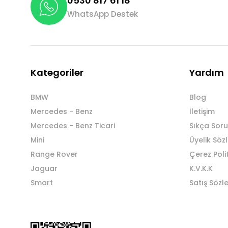
0530 817 61 18
WhatsApp Destek
Kategoriler
Yardım
BMW
Blog
Mercedes - Benz
İletişim
Mercedes - Benz Ticari
Sıkça Soru
Mini
Üyelik Söz
Range Rover
Çerez Poli
Jaguar
K.V.K.K
Smart
Satış Sözl