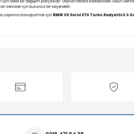
için ideal bir değişim parçasıdır. Orijinal fabrika kalitesinden ödün vermek
servisler için kusursuz bir seçenektir.
mli yapısına kavuşturmak için
BMW X5 Serisi E70 Turbo Radyatörü 3.0
diğer konularda yetersiz gördüğünüz noktaları öneri formunu kullanarak t
Bu ürüne ilk yorumu siz yapın!
Yorum Yaz