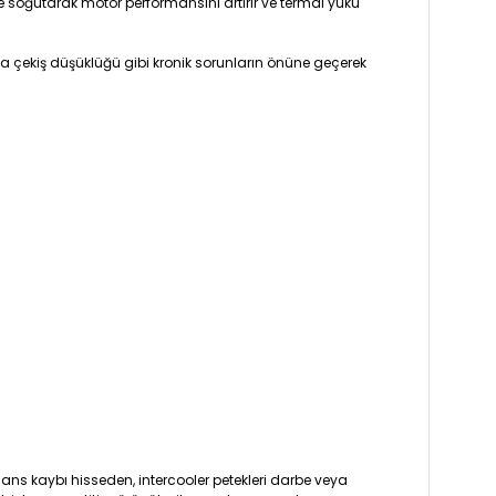
e soğutarak motor performansını artırır ve termal yükü
a çekiş düşüklüğü gibi kronik sorunların önüne geçerek
ns kaybı hisseden, intercooler petekleri darbe veya