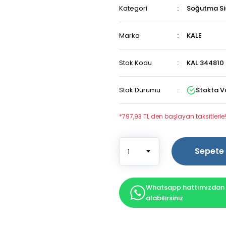
Kategori
Soğutma Si
Marka
KALE
Stok Kodu
KAL 344810 
Stok Durumu
Stokta V
*797,93 TL den başlayan taksitlerle!
Sepete 
Whatsapp hattımızdan b
alabilirsiniz