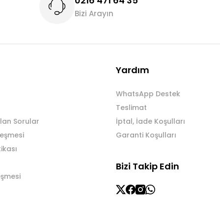
0216 471 64 35
Bizi Arayın
Gönder
Yardım
WhatsApp Destek
Teslimat
lan Sorular
İptal, İade Koşulları
leşmesi
Garanti Koşulları
tikası
Bizi Takip Edin
eşmesi