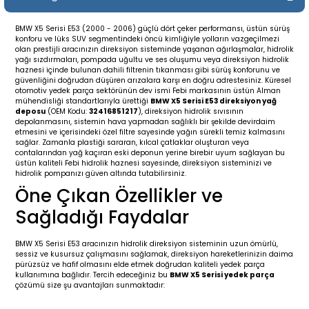
19-
2009-2015
014-2018
BMW X5 Serisi E53 (2000 - 2006) güçlü dört çeker performansı, üstün sürüş
konforu ve lüks SUV segmentindeki öncü kimliğiyle yolların vazgeçilmezi
16
17
e C238 (2017-2020)
87-1996
olan prestijli aracınızın direksiyon sisteminde yaşanan ağırlaşmalar, hidrolik
yağı sızdırmaları, pompada uğultu ve ses oluşumu veya direksiyon hidrolik
haznesi içinde bulunan dahili filtrenin tıkanması gibi sürüş konforunu ve
23
-2009
(1996-2002)
996-2003
güvenliğini doğrudan düşüren arızalara karşı en doğru adrestesiniz. Küresel
otomotiv yedek parça sektörünün dev ismi Febi markasının üstün Alman
mühendisliği standartlarıyla ürettiği
BMW X5 Serisi E53 direksiyon yağ
deposu
(OEM Kodu:
32416851217
), direksiyon hidrolik sıvısının
24
-2018
(2002-2009)
001-2010
depolanmasını, sistemin hava yapmadan sağlıklı bir şekilde devirdaim
etmesini ve içerisindeki özel filtre sayesinde yağın sürekli temiz kalmasını
sağlar. Zamanla plastiği sararan, kılcal çatlaklar oluşturan veya
16
(2009-2016)
T 2009-2016
contalarından yağ kaçıran eski deponun yerine birebir uyum sağlayan bu
üstün kaliteli Febi hidrolik haznesi sayesinde, direksiyon sisteminizi ve
hidrolik pompanızı güven altında tutabilirsiniz.
3
2017-)
009-2016
Öne Çıkan Özellikler ve
Sağladığı Faydalar
016
006
 (2011-2015)
016-2018
BMW X5 Serisi E53 aracınızın hidrolik direksiyon sisteminin uzun ömürlü,
er 2000-2009
6 (2013-)
002-2010
sessiz ve kusursuz çalışmasını sağlamak, direksiyon hareketlerinizin daima
pürüzsüz ve hafif olmasını elde etmek doğrudan kaliteli yedek parça
kullanımına bağlıdır. Tercih edeceğiniz bu
BMW X5 Serisi yedek parça
er 2009-2019
4
3 (2015-)
011-2018
çözümü size şu avantajları sunmaktadır: