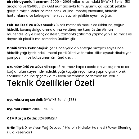
Birebir Uyumlu Tasarım:
2000 - 2006 yılları arasındaki BMW X5 Serisi E53
r 2019-
025
4 (2008-)
11-2017
araçlarla ve 32416851217 OEM numarasıyla tam uyumlu çalışacak şekilde
geliştirilmiştir. Motor bölmesindeki orijinal montaj yuvasına, hidrolik
hortumlarına ve kelepçelerine kusursuz bir şekilde uyum sağlar.
2 (2011-2019)
993-2001
Febi Kalitesi ve Güvencesi:
Yüksek motor bölmesi sıcaklıklarına, yoğun
hidrolik basınç dalgalanmalarına ve titreşime karşı üstün Alman
5
 (1998-2005)
2000-2008
mühendisliğiyle direnç gösteren, zamanla çatlama yapmayan sızdırmaz ve
dayanıklı plastik malzemeden üretilmiştir.
25
 (2005-2011)
007-2015
Dahili Filtre Teknolojisi:
İçerisinde yer alan entegre süzgeci sayesinde
hidrolik yağı içerisindeki metal partikülleri ve tortuları filtreleyerek direksiyon
pompasının ve kutusunun ömrünü uzatır.
(2005-2010)
014-2020
Uzun Ömürlü ve Güvenli Yapı:
Sızdırmaz kapak contaları ve sağlam rakor
bağlantıları sayesinde hidrolik yağı kaçağı veya hava yapma gibi kronik
sorunların önüne geçerek direksiyon sisteminin performansını korur.
(1992-1998)
2009-2015
Teknik Özellikler Özeti
 (1998-2005)
2015-2022
Uyumlu Araç Modeli:
BMW X5 Serisi (E53)
(2006-2013)
018-
Uyumlu Yıllar:
2000 - 2006
OEM Parça Kodu:
32416851217
(2013-2021)
2003-2010
Ürün Tipi:
Direksiyon Yağ Deposu / Hidrolik Hidrofor Haznesi (Power Steering
Fluid Reservoir)