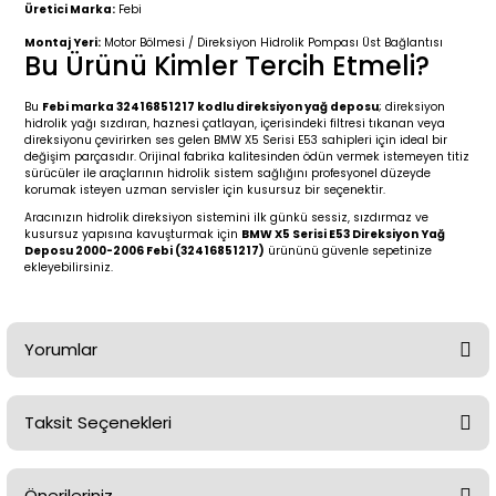
2 (2012-2020)
2010-2017
Üretici Marka:
Febi
Montaj Yeri:
Motor Bölmesi / Direksiyon Hidrolik Pompası Üst Bağlantısı
0 (1996-2004)
2018-
Bu Ürünü Kimler Tercih Etmeli?
Bu
Febi marka 32416851217 kodlu direksiyon yağ deposu
; direksiyon
 (2004 - 2011)
2013-2018
hidrolik yağı sızdıran, haznesi çatlayan, içerisindeki filtresi tıkanan veya
direksiyonu çevirirken ses gelen BMW X5 Serisi E53 sahipleri için ideal bir
değişim parçasıdır. Orijinal fabrika kalitesinden ödün vermek istemeyen titiz
2002-2005)
 2000-2006
sürücüler ile araçlarının hidrolik sistem sağlığını profesyonel düzeyde
korumak isteyen uzman servisler için kusursuz bir seçenektir.
Aracınızın hidrolik direksiyon sistemini ilk günkü sessiz, sızdırmaz ve
68-1975)
2007-2013
kusursuz yapısına kavuşturmak için
BMW X5 Serisi E53 Direksiyon Yağ
Deposu 2000-2006 Febi (32416851217)
ürününü güvenle sepetinize
ekleyebilirsiniz.
72-1980)
2014-2018
76-1984)
2007-2014
Yorumlar
84-1993)
2014-2019
Taksit Seçenekleri
risi (1993-1995)
2017-2020
Bu ürüne ilk yorumu siz yapın!
79-1991)
2002-2008
Önerileriniz