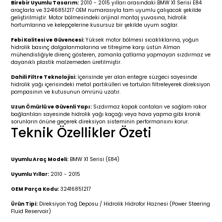
Birebir Uyumlu Tasarım:
2010 - 2015 yılları arasındaki BMW X1 Serisi E84
r 2019-
025
4 (2008-)
11-2017
araçlarla ve 32416851217 OEM numarasıyla tam uyumlu çalışacak şekilde
geliştirilmiştir. Motor bölmesindeki orijinal montaj yuvasına, hidrolik
hortumlarına ve kelepçelerine kusursuz bir şekilde uyum sağlar.
2 (2011-2019)
993-2001
Febi Kalitesi ve Güvencesi:
Yüksek motor bölmesi sıcaklıklarına, yoğun
hidrolik basınç dalgalanmalarına ve titreşime karşı üstün Alman
5
 (1998-2005)
2000-2008
mühendisliğiyle direnç gösteren, zamanla çatlama yapmayan sızdırmaz ve
dayanıklı plastik malzemeden üretilmiştir.
25
 (2005-2011)
007-2015
Dahili Filtre Teknolojisi:
İçerisinde yer alan entegre süzgeci sayesinde
hidrolik yağı içerisindeki metal partikülleri ve tortuları filtreleyerek direksiyon
pompasının ve kutusunun ömrünü uzatır.
(2005-2010)
014-2020
Uzun Ömürlü ve Güvenli Yapı:
Sızdırmaz kapak contaları ve sağlam rakor
bağlantıları sayesinde hidrolik yağı kaçağı veya hava yapma gibi kronik
sorunların önüne geçerek direksiyon sisteminin performansını korur.
(1992-1998)
2009-2015
Teknik Özellikler Özeti
 (1998-2005)
2015-2022
Uyumlu Araç Modeli:
BMW X1 Serisi (E84)
(2006-2013)
018-
Uyumlu Yıllar:
2010 - 2015
OEM Parça Kodu:
32416851217
(2013-2021)
2003-2010
Ürün Tipi:
Direksiyon Yağ Deposu / Hidrolik Hidrofor Haznesi (Power Steering
Fluid Reservoir)