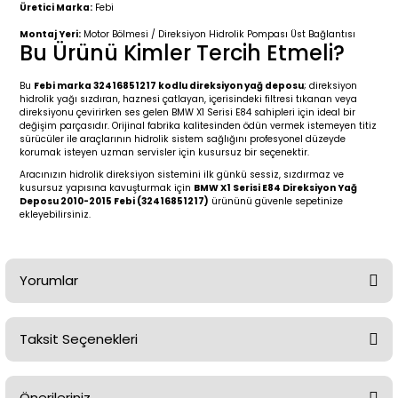
2 (2012-2020)
2010-2017
Üretici Marka:
Febi
Montaj Yeri:
Motor Bölmesi / Direksiyon Hidrolik Pompası Üst Bağlantısı
0 (1996-2004)
2018-
Bu Ürünü Kimler Tercih Etmeli?
Bu
Febi marka 32416851217 kodlu direksiyon yağ deposu
; direksiyon
 (2004 - 2011)
2013-2018
hidrolik yağı sızdıran, haznesi çatlayan, içerisindeki filtresi tıkanan veya
direksiyonu çevirirken ses gelen BMW X1 Serisi E84 sahipleri için ideal bir
değişim parçasıdır. Orijinal fabrika kalitesinden ödün vermek istemeyen titiz
2002-2005)
 2000-2006
sürücüler ile araçlarının hidrolik sistem sağlığını profesyonel düzeyde
korumak isteyen uzman servisler için kusursuz bir seçenektir.
Aracınızın hidrolik direksiyon sistemini ilk günkü sessiz, sızdırmaz ve
68-1975)
2007-2013
kusursuz yapısına kavuşturmak için
BMW X1 Serisi E84 Direksiyon Yağ
Deposu 2010-2015 Febi (32416851217)
ürününü güvenle sepetinize
ekleyebilirsiniz.
72-1980)
2014-2018
76-1984)
2007-2014
Yorumlar
84-1993)
2014-2019
Taksit Seçenekleri
risi (1993-1995)
2017-2020
Bu ürüne ilk yorumu siz yapın!
79-1991)
2002-2008
Önerileriniz