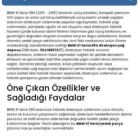
19-
2009-2015
014-2018
BMW X1 Serisi E84 (2010 - 2015) dinamik sürüş karakteri, kompakt premium
SUV yapısı ve üstün yol tutuş özellikleriyle sürüş keyfini zirvede yaşatan
16
17
e C238 (2017-2020)
87-1996
aracınızın direksiyon sisteminde yaşanan ağırlaşmalar, hidrolik yağı
sızdırmaları, pompada uğultu ve ses oluşumu veya direksiyon hidrolik
haznesi içinde bulunan dahili filtrenin tıkanması gibi sürüş konforunu ve
23
-2009
(1996-2002)
996-2003
güvenliğini doğrudan düşüren arızalara karşı en doğru adrestesiniz. Küresel
otomotiv yedek parça sektörünün dev ismi Febi markasının üstün Alman
mühendisliği standartlarıyla ürettiği
BMW X1 Serisi E84 direksiyon yağ
deposu
(OEM Kodu:
32416851217
), direksiyon hidrolik sıvısının
24
-2018
(2002-2009)
001-2010
depolanmasını, sistemin hava yapmadan sağlıklı bir şekilde devirdaim
etmesini ve içerisindeki özel filtre sayesinde yağın sürekli temiz kalmasını
sağlar. Zamanla plastiği sararan, kılcal çatlaklar oluşturan veya
16
(2009-2016)
T 2009-2016
contalarından yağ kaçıran eski deponun yerine birebir uyum sağlayan bu
üstün kaliteli Febi hidrolik haznesi sayesinde, direksiyon sisteminizi ve
hidrolik pompanızı güven altında tutabilirsiniz.
3
2017-)
009-2016
Öne Çıkan Özellikler ve
Sağladığı Faydalar
016
006
 (2011-2015)
016-2018
BMW X1 Serisi E84 aracınızın hidrolik direksiyon sisteminin uzun ömürlü,
er 2000-2009
6 (2013-)
002-2010
sessiz ve kusursuz çalışmasını sağlamak, direksiyon hareketlerinizin daima
pürüzsüz ve hafif olmasını elde etmek doğrudan kaliteli yedek parça
kullanımına bağlıdır. Tercih edeceğiniz bu
BMW X1 Serisi yedek parça
er 2009-2019
4
3 (2015-)
011-2018
çözümü size şu avantajları sunmaktadır: