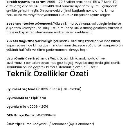
Birebir Uyumlu Tasarım:
2009 - 2016 yılları arasındaki BMW 7 Serisi F01
r 2019-
025
4 (2008-)
11-2017
dizel araçlarla ve 64509391489 OEM numarasıyla tam uyumlu çalışacak
şekilde geliştirilmiştir. Ön paneldeki orijinal bağlantı noktalarına, klima
borularına ve radyatör ayaklarına kusursuz bir şekilde uyum sağlar.
2 (2011-2019)
993-2001
Bosch Kalitesi ve Güvencesi:
Yüksek klima basıncına, yol titreşimlerine ve
dış ortam korozyonuna karşı üstün mühendislikle direnç gösteren, yüksek ısı
5
 (1998-2005)
2000-2008
transfer kapasiteli alüminyum malzemeden üretilmiştir.
Yüksek Soğutma Verimliliği:
İçerisindeki özel akış kanalları ve ince lamel
25
 (2005-2011)
007-2015
yapısı sayesinde klima gazını maksimum düzeyde soğutarak kompresörün
yükünü hafifletir ve klima performansını zirveye taşır.
Uzun Ömürlü ve Sızdırmaz Yapı:
Dayanıklı kaynak noktaları ve
(2005-2010)
014-2020
sızdırmazlık contaları sayesinde gaz kaçağı veya basınç kaybı gibi kronik
sorunların önüne geçerek klima sisteminizin ömrünü uzatır.
Teknik Özellikler Özeti
(1992-1998)
2009-2015
 (1998-2005)
2015-2022
Uyumlu Araç Modeli:
BMW 7 Serisi (F01 - Sedan)
Uyumlu Motor Tipi:
Dizel
(2006-2013)
018-
Uyumlu Yıllar:
2009 - 2016
OEM Parça Kodu:
64509391489
(2013-2021)
2003-2010
Ürün Tipi:
Klima Radyatörü / Kondenser (A/C Condenser)