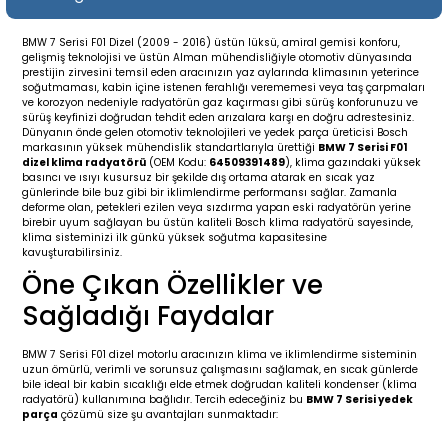
19-
2009-2015
014-2018
BMW 7 Serisi F01 Dizel (2009 - 2016) üstün lüksü, amiral gemisi konforu,
gelişmiş teknolojisi ve üstün Alman mühendisliğiyle otomotiv dünyasında
16
17
e C238 (2017-2020)
87-1996
prestijin zirvesini temsil eden aracınızın yaz aylarında klimasının yeterince
soğutmaması, kabin içine istenen ferahlığı verememesi veya taş çarpmaları
ve korozyon nedeniyle radyatörün gaz kaçırması gibi sürüş konforunuzu ve
23
-2009
(1996-2002)
996-2003
sürüş keyfinizi doğrudan tehdit eden arızalara karşı en doğru adrestesiniz.
Dünyanın önde gelen otomotiv teknolojileri ve yedek parça üreticisi Bosch
markasının yüksek mühendislik standartlarıyla ürettiği
BMW 7 Serisi F01
24
-2018
(2002-2009)
001-2010
dizel klima radyatörü
(OEM Kodu:
64509391489
), klima gazındaki yüksek
basıncı ve ısıyı kusursuz bir şekilde dış ortama atarak en sıcak yaz
günlerinde bile buz gibi bir iklimlendirme performansı sağlar. Zamanla
deforme olan, petekleri ezilen veya sızdırma yapan eski radyatörün yerine
16
(2009-2016)
T 2009-2016
birebir uyum sağlayan bu üstün kaliteli Bosch klima radyatörü sayesinde,
klima sisteminizi ilk günkü yüksek soğutma kapasitesine
kavuşturabilirsiniz.
3
2017-)
009-2016
Öne Çıkan Özellikler ve
Sağladığı Faydalar
016
006
 (2011-2015)
016-2018
BMW 7 Serisi F01 dizel motorlu aracınızın klima ve iklimlendirme sisteminin
er 2000-2009
6 (2013-)
002-2010
uzun ömürlü, verimli ve sorunsuz çalışmasını sağlamak, en sıcak günlerde
bile ideal bir kabin sıcaklığı elde etmek doğrudan kaliteli kondenser (klima
radyatörü) kullanımına bağlıdır. Tercih edeceğiniz bu
BMW 7 Serisi yedek
er 2009-2019
4
3 (2015-)
011-2018
parça
çözümü size şu avantajları sunmaktadır: