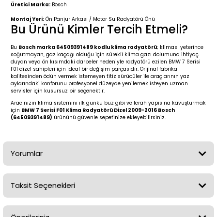
2 (2012-2020)
2010-2017
Üretici Marka:
Bosch
Montaj Yeri:
Ön Panjur Arkası / Motor Su Radyatörü Önü
0 (1996-2004)
2018-
Bu Ürünü Kimler Tercih Etmeli?
Bu
Bosch marka 64509391489 kodlu klima radyatörü
; kliması yeterince
 (2004 - 2011)
2013-2018
soğutmayan, gaz kaçağı olduğu için sürekli klima gazı dolumuna ihtiyaç
duyan veya ön kısımdaki darbeler nedeniyle radyatörü ezilen BMW 7 Serisi
F01 dizel sahipleri için ideal bir değişim parçasıdır. Orijinal fabrika
2002-2005)
 2000-2006
kalitesinden ödün vermek istemeyen titiz sürücüler ile araçlarının yaz
aylarındaki konforunu profesyonel düzeyde yenilemek isteyen uzman
servisler için kusursuz bir seçenektir.
68-1975)
2007-2013
Aracınızın klima sistemini ilk günkü buz gibi ve ferah yapısına kavuşturmak
için
BMW 7 Serisi F01 Klima Radyatörü Dizel 2009-2016 Bosch
(64509391489)
ürününü güvenle sepetinize ekleyebilirsiniz.
72-1980)
2014-2018
76-1984)
2007-2014
Yorumlar
84-1993)
2014-2019
Taksit Seçenekleri
risi (1993-1995)
2017-2020
Bu ürüne ilk yorumu siz yapın!
79-1991)
2002-2008