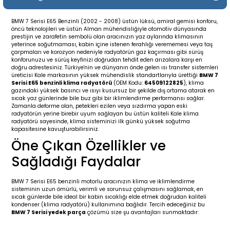
19-
2009-2015
014-2018
BMW 7 Serisi E65 Benzinli (2002 - 2008) üstün lüksü, amiral gemisi konforu,
öncü teknolojileri ve üstün Alman mühendisliğiyle otomotiv dünyasında
16
17
e C238 (2017-2020)
87-1996
prestijin ve zarafetin sembolü olan aracınızın yaz aylarında klimasının
yeterince soğutmaması, kabin içine istenen ferahlığı verememesi veya taş
çarpmaları ve korozyon nedeniyle radyatörün gaz kaçırması gibi sürüş
23
-2009
(1996-2002)
996-2003
konforunuzu ve sürüş keyfinizi doğrudan tehdit eden arızalara karşı en
doğru adrestesiniz. Türkiye'nin ve dünyanın önde gelen ısı transfer sistemleri
üreticisi Kale markasının yüksek mühendislik standartlarıyla ürettiği
BMW 7
Serisi E65 benzinli klima radyatörü
(OEM Kodu:
64509122825
), klima
24
-2018
(2002-2009)
001-2010
gazındaki yüksek basıncı ve ısıyı kusursuz bir şekilde dış ortama atarak en
sıcak yaz günlerinde bile buz gibi bir iklimlendirme performansı sağlar.
Zamanla deforme olan, petekleri ezilen veya sızdırma yapan eski
16
(2009-2016)
T 2009-2016
radyatörün yerine birebir uyum sağlayan bu üstün kaliteli Kale klima
radyatörü sayesinde, klima sisteminizi ilk günkü yüksek soğutma
kapasitesine kavuşturabilirsiniz.
3
2017-)
009-2016
Öne Çıkan Özellikler ve
Sağladığı Faydalar
016
006
 (2011-2015)
016-2018
BMW 7 Serisi E65 benzinli motorlu aracınızın klima ve iklimlendirme
er 2000-2009
6 (2013-)
002-2010
sisteminin uzun ömürlü, verimli ve sorunsuz çalışmasını sağlamak, en
sıcak günlerde bile ideal bir kabin sıcaklığı elde etmek doğrudan kaliteli
kondenser (klima radyatörü) kullanımına bağlıdır. Tercih edeceğiniz bu
er 2009-2019
4
3 (2015-)
011-2018
BMW 7 Serisi yedek parça
çözümü size şu avantajları sunmaktadır: