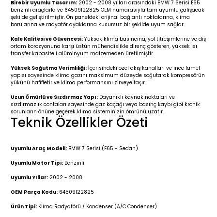
Birebir Uyumlu Tasarım:
2002 - 2008 yılları arasındaki BMW 7 Serisi E65
r 2019-
025
4 (2008-)
11-2017
benzinli araçlarla ve 64509122825 OEM numarasıyla tam uyumlu çalışacak
şekilde geliştirilmiştir. Ön paneldeki orijinal bağlantı noktalarına, klima
borularına ve radyatör ayaklarına kusursuz bir şekilde uyum sağlar.
2 (2011-2019)
993-2001
Kale Kalitesi ve Güvencesi:
Yüksek klima basıncına, yol titreşimlerine ve dış
ortam korozyonuna karşı üstün mühendislikle direnç gösteren, yüksek ısı
5
 (1998-2005)
2000-2008
transfer kapasiteli alüminyum malzemeden üretilmiştir.
Yüksek Soğutma Verimliliği:
İçerisindeki özel akış kanalları ve ince lamel
25
 (2005-2011)
007-2015
yapısı sayesinde klima gazını maksimum düzeyde soğutarak kompresörün
yükünü hafifletir ve klima performansını zirveye taşır.
Uzun Ömürlü ve Sızdırmaz Yapı:
Dayanıklı kaynak noktaları ve
(2005-2010)
014-2020
sızdırmazlık contaları sayesinde gaz kaçağı veya basınç kaybı gibi kronik
sorunların önüne geçerek klima sisteminizin ömrünü uzatır.
Teknik Özellikler Özeti
(1992-1998)
2009-2015
 (1998-2005)
2015-2022
Uyumlu Araç Modeli:
BMW 7 Serisi (E65 - Sedan)
Uyumlu Motor Tipi:
Benzinli
(2006-2013)
018-
Uyumlu Yıllar:
2002 - 2008
OEM Parça Kodu:
64509122825
(2013-2021)
2003-2010
Ürün Tipi:
Klima Radyatörü / Kondenser (A/C Condenser)