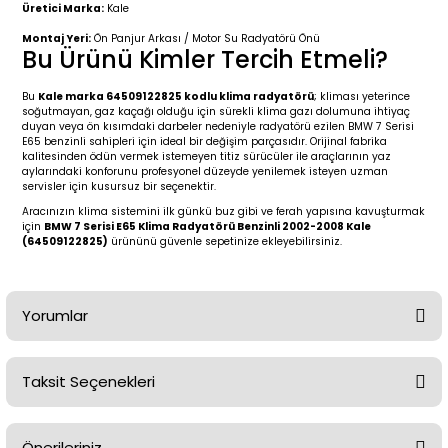
2 (2012-2020)
2010-2017
Üretici Marka:
Kale
Montaj Yeri:
Ön Panjur Arkası / Motor Su Radyatörü Önü
0 (1996-2004)
2018-
Bu Ürünü Kimler Tercih Etmeli?
Bu
Kale marka 64509122825 kodlu klima radyatörü
; kliması yeterince
 (2004 - 2011)
2013-2018
soğutmayan, gaz kaçağı olduğu için sürekli klima gazı dolumuna ihtiyaç
duyan veya ön kısımdaki darbeler nedeniyle radyatörü ezilen BMW 7 Serisi
E65 benzinli sahipleri için ideal bir değişim parçasıdır. Orijinal fabrika
2002-2005)
 2000-2006
kalitesinden ödün vermek istemeyen titiz sürücüler ile araçlarının yaz
aylarındaki konforunu profesyonel düzeyde yenilemek isteyen uzman
servisler için kusursuz bir seçenektir.
68-1975)
2007-2013
Aracınızın klima sistemini ilk günkü buz gibi ve ferah yapısına kavuşturmak
için
BMW 7 Serisi E65 Klima Radyatörü Benzinli 2002-2008 Kale
(64509122825)
ürününü güvenle sepetinize ekleyebilirsiniz.
72-1980)
2014-2018
76-1984)
2007-2014
Yorumlar
84-1993)
2014-2019
Taksit Seçenekleri
risi (1993-1995)
2017-2020
Bu ürüne ilk yorumu siz yapın!
79-1991)
2002-2008
Önerileriniz