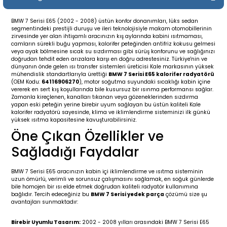
19-
2009-2015
014-2018
BMW 7 Serisi E65 (2002 - 2008) üstün konfor donanımları, lüks sedan
segmentindeki prestijli duruşu ve ileri teknolojisiyle makam otomobillerinin
16
17
e C238 (2017-2020)
87-1996
zirvesinde yer alan ihtişamlı aracınızın kış aylarında kabini ısıtmaması,
camların sürekli buğu yapması, kalorifer peteğinden antifriz kokusu gelmesi
veya ayak bölmesine sıcak su sızdırması gibi sürüş konforunu ve sağlığınızı
23
-2009
(1996-2002)
996-2003
doğrudan tehdit eden arızalara karşı en doğru adrestesiniz. Türkiye'nin ve
dünyanın önde gelen ısı transfer sistemleri üreticisi Kale markasının yüksek
mühendislik standartlarıyla ürettiği
BMW 7 Serisi E65 kalorifer radyatörü
(OEM Kodu:
64116906270
), motor soğutma suyundaki sıcaklığı kabin içine
24
-2018
(2002-2009)
001-2010
vererek en sert kış koşullarında bile kusursuz bir ısınma performansı sağlar.
Zamanla kireçlenen, kanalları tıkanan veya gözeneklerinden sızdırma
yapan eski peteğin yerine birebir uyum sağlayan bu üstün kaliteli Kale
16
(2009-2016)
T 2009-2016
kalorifer radyatörü sayesinde, klima ve iklimlendirme sisteminizi ilk günkü
yüksek ısıtma kapasitesine kavuşturabilirsiniz.
Öne Çıkan Özellikler ve
3
2017-)
009-2016
Sağladığı Faydalar
016
006
 (2011-2015)
016-2018
BMW 7 Serisi E65 aracınızın kabin içi iklimlendirme ve ısıtma sisteminin
uzun ömürlü, verimli ve sorunsuz çalışmasını sağlamak, en soğuk günlerde
er 2000-2009
6 (2013-)
002-2010
bile homojen bir ısı elde etmek doğrudan kaliteli radyatör kullanımına
bağlıdır. Tercih edeceğiniz bu
BMW 7 Serisi yedek parça
çözümü size şu
avantajları sunmaktadır:
er 2009-2019
4
3 (2015-)
011-2018
Birebir Uyumlu Tasarım:
2002 - 2008 yılları arasındaki BMW 7 Serisi E65