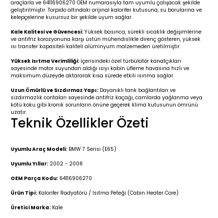
araçlarla ve 64116906270 OEM numarasıyla tam uyumlu çalışacak şekilde
r 2019-
025
4 (2008-)
11-2017
geliştirilmiştir. Torpido altındaki orijinal kalorifer kutusuna, su borularına ve
kelepçelerine kusursuz bir şekilde uyum sağlar.
2 (2011-2019)
993-2001
Kale Kalitesi ve Güvencesi:
Yüksek basınca, sürekli sıcaklık değişimlerine
ve antifriz korozyonuna karşı üstün mühendislikle direnç gösteren, yüksek
ısı transfer kapasiteli kaliteli alüminyum malzemeden üretilmiştir.
5
 (1998-2005)
2000-2008
Yüksek Isıtma Verimliliği:
İçerisindeki özel türbülatör kanatçıkları
sayesinde motor suyundan aldığı ısıyı kabin üfleme havasına hızlı ve
25
 (2005-2011)
007-2015
maksimum düzeyde aktararak kısa sürede etkili ısınma sağlar.
Uzun Ömürlü ve Sızdırmaz Yapı:
Dayanıklı tank bağlantıları ve
sızdırmazlık contaları sayesinde antifriz kaçağı, camlarda yağlanma veya
(2005-2010)
014-2020
kötü koku gibi kronik sorunların önüne geçerek klima kutusunun ömrünü
uzatır.
Teknik Özellikler Özeti
(1992-1998)
2009-2015
 (1998-2005)
2015-2022
Uyumlu Araç Modeli:
BMW 7 Serisi (E65)
Uyumlu Yıllar:
2002 - 2008
(2006-2013)
018-
OEM Parça Kodu:
64116906270
Ürün Tipi:
Kalorifer Radyatörü / Isıtma Peteği (Cabin Heater Core)
(2013-2021)
2003-2010
Üretici Marka:
Kale