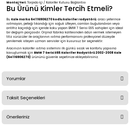
2 (2012-2020)
2010-2017
Montaj Yeri:
Torpido İçi / Kalorifer Kutusu Bağlantısı
Bu Ürünü Kimler Tercih Etmeli?
0 (1996-2004)
2018-
Bu
Kale marka 64116906270 kodlu kalorifer radyatörü
; aracı yeterince
ısıtmayan, peteği tıkandığı için soğuk üfleyen, camları buğulandıran veya
antifriz kaçırdığı için içeride koku yapan BMW 7 Serisi E65 sahipleri için ideal
 (2004 - 2011)
2013-2018
bir değişim parçasıdır. Orijinal fabrika kalitesinden ödün vermek istemeyen
titiz sürücüler ile araçlarının ısıtma performansını profesyonel düzeyde
yenilemek isteyen uzman servisler için kusursuz bir seçenektir.
2002-2005)
 2000-2006
Aracınızın kalorifer ısıtma sistemini ilk günkü sıcak ve konforlu yapısına
kavuşturmak için
BMW 7 Serisi E65 Kalorifer Radyatörü 2002-2008 Kale
(64116906270)
ürününü güvenle sepetinize ekleyebilirsiniz.
68-1975)
2007-2013
72-1980)
2014-2018
Yorumlar
76-1984)
2007-2014
Taksit Seçenekleri
84-1993)
2014-2019
Bu ürüne ilk yorumu siz yapın!
risi (1993-1995)
2017-2020
Önerileriniz
Yorum Yaz
79-1991)
2002-2008