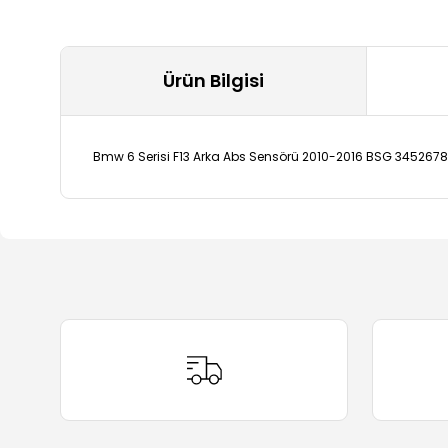
Ürün Bilgisi
Bmw 6 Serisi F13 Arka Abs Sensörü 2010-2016 BSG 345267
Bu ürünün fiyat bilgisi, resim, ürün açıklamalarında ve 
Görüş ve önerileriniz için teşekkür ederiz.
Ürün resmi kalitesiz, bozuk veya görüntülenemiyor.
Ürün açıklamasında eksik bilgiler bulunuyor.
Ürün bilgilerinde hatalar bulunuyor.
Ürün fiyatı diğer sitelerden daha pahalı.
Bu ürüne benzer farklı alternatifler olmalı.