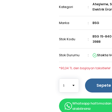
Ateşleme, S
Kategori
Elektrik Ürün
Marka
BSG
BSG 15-840
Stok Kodu
3988
Stok Durumu
Stokta V
*90,34 TL den başlayan taksitlerle!
Sepete 
Whatsapp hattımızdan b
alabilirsiniz