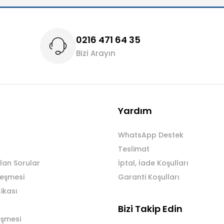
0216 471 64 35
Bizi Arayın
Gönder
Yardım
WhatsApp Destek
Teslimat
lan Sorular
İptal, İade Koşulları
leşmesi
Garanti Koşulları
tikası
Bizi Takip Edin
eşmesi