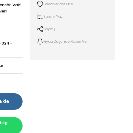
ensör, Valf,
leri
Yorum Yaz
Paylaş
Fiyatı Düşünce Haber Ver
-024 -
ar
Ekle
ilgi