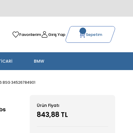
Favorilerim
Giriş Yap
Sepetim
TİCARİ
BMW
016 BSG 34526784901
Ürün Fiyatı
Abs
843,88 TL
G