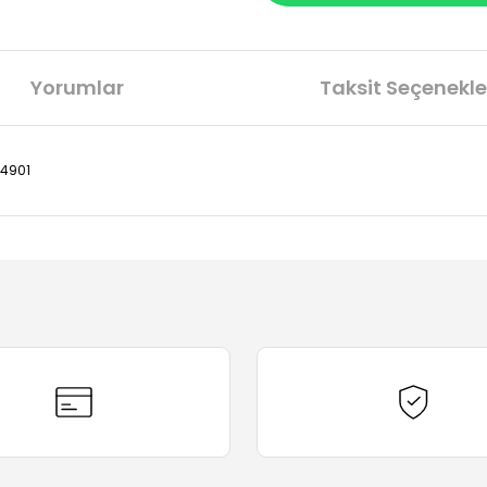
Yorumlar
Taksit Seçenekle
84901
diğer konularda yetersiz gördüğünüz noktaları öneri formunu kullanarak t
Bu ürüne ilk yorumu siz yapın!
Yorum Yaz