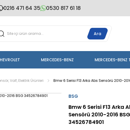
0216 471 64 35
0530 817 61 18
Ara
HEVROLET
MERCEDES-BENZ
MERCEDES-BENZ 
sör, Valf, Elektrik Ürünleri
Bmw 6 Serisi F13 Arka Abs Sensörü 2010-2
BSG
Bmw 6 Serisi F13 Arka 
Sensörü 2010-2016 BS
34526784901