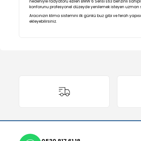
nedeniyle radyatörü ezilen BMW 6 Serisi E63 benzinli sahiple
konforunu profesyonel düzeyde yenilemek isteyen uzman serv
Aracınızın klima sistemini ilk günkü buz gibi ve ferah yap
ekleyebilirsiniz.
Bu ürünün fiyat bilgisi, resim, ürün açıklamalarında ve 
Görüş ve önerileriniz için teşekkür ederiz.
Ürün resmi kalitesiz, bozuk veya görüntülenemiyor.
Ürün açıklamasında eksik bilgiler bulunuyor.
Ürün bilgilerinde hatalar bulunuyor.
Ürün fiyatı diğer sitelerden daha pahalı.
Bu ürüne benzer farklı alternatifler olmalı.