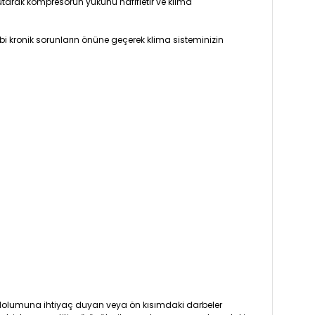
tarak kompresörün yükünü hafifletir ve klima
i kronik sorunların önüne geçerek klima sisteminizin
ı dolumuna ihtiyaç duyan veya ön kısımdaki darbeler