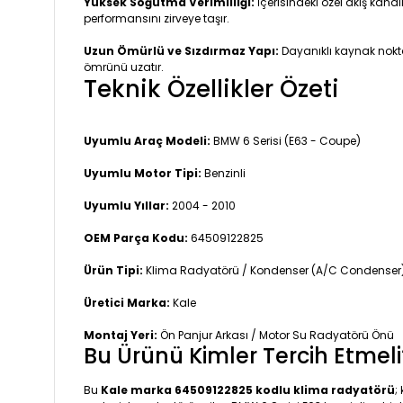
Yüksek Soğutma Verimliliği:
İçerisindeki özel akış kan
performansını zirveye taşır.
Uzun Ömürlü ve Sızdırmaz Yapı:
Dayanıklı kaynak nokta
ömrünü uzatır.
Teknik Özellikler Özeti
Uyumlu Araç Modeli:
BMW 6 Serisi (E63 - Coupe)
Uyumlu Motor Tipi:
Benzinli
Uyumlu Yıllar:
2004 - 2010
OEM Parça Kodu:
64509122825
Ürün Tipi:
Klima Radyatörü / Kondenser (A/C Condenser
Üretici Marka:
Kale
Montaj Yeri:
Ön Panjur Arkası / Motor Su Radyatörü Önü
Bu Ürünü Kimler Tercih Etmeli
Bu
Kale marka 64509122825 kodlu klima radyatörü
;