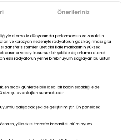
ri
Önerileriniz
isliğiyle otomotiv dünyasında performansın ve zarafetin
aları ve korozyon nedeniyle radyatörün gaz kaçırması gibi
ı transfer sistemleri üreticisi Kale markasının yüksek
ek basıncı ve ısıyı kusursuz bir şekilde dış ortama atarak
apan eski radyatörün yerine birebir uyum sağlayan bu üstün
 en sıcak günlerde bile ideal bir kabin sıcaklığı elde
size şu avantajları sunmaktadır:
umlu çalışacak şekilde geliştirilmiştir. Ön paneldeki
österen, yüksek ısı transfer kapasiteli alüminyum