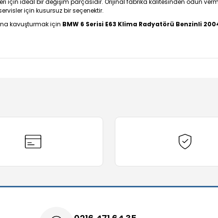
ri için ideal bir değişim parçasıdır. Orijinal fabrika kalitesinden ödün verm
isler için kusursuz bir seçenektir.
ısına kavuşturmak için
BMW 6 Serisi E63 Klima Radyatörü Benzinli 20
diğer konularda yetersiz gördüğünüz noktaları öneri formunu kullanarak t
Bu ürüne ilk yorumu siz yapın!
Yorum Yaz