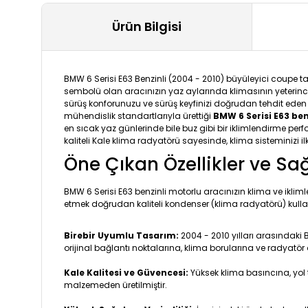
Ürün Bilgisi
BMW 6 Serisi E63 Benzinli (2004 - 2010) büyüleyici coupe 
sembolü olan aracınızın yaz aylarında klimasının yeterin
sürüş konforunuzu ve sürüş keyfinizi doğrudan tehdit eden a
mühendislik standartlarıyla ürettiği
BMW 6 Serisi E63 be
en sıcak yaz günlerinde bile buz gibi bir iklimlendirme p
kaliteli Kale klima radyatörü sayesinde, klima sisteminizi 
Öne Çıkan Özellikler ve Sa
BMW 6 Serisi E63 benzinli motorlu aracınızın klima ve iklim
etmek doğrudan kaliteli kondenser (klima radyatörü) kulla
Birebir Uyumlu Tasarım:
2004 - 2010 yılları arasındaki
orijinal bağlantı noktalarına, klima borularına ve radyatör
Kale Kalitesi ve Güvencesi:
Yüksek klima basıncına, yol 
malzemeden üretilmiştir.