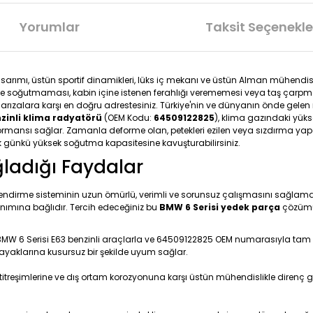
Yorumlar
Taksit Seçenekle
tasarımı, üstün sportif dinamikleri, lüks iç mekanı ve üstün Alman mühend
ce soğutmaması, kabin içine istenen ferahlığı verememesi veya taş çarpm
rızalara karşı en doğru adrestesiniz. Türkiye'nin ve dünyanın önde gelen ıs
nzinli klima radyatörü
(OEM Kodu:
64509122825
), klima gazındaki yüks
erformansı sağlar. Zamanla deforme olan, petekleri ezilen veya sızdırma y
ilk günkü yüksek soğutma kapasitesine kavuşturabilirsiniz.
ğladığı Faydalar
lendirme sisteminin uzun ömürlü, verimli ve sorunsuz çalışmasını sağlamak,
nımına bağlıdır. Tercih edeceğiniz bu
BMW 6 Serisi yedek parça
çözümü 
 BMW 6 Serisi E63 benzinli araçlarla ve 64509122825 OEM numarasıyla tam uy
 ayaklarına kusursuz bir şekilde uyum sağlar.
titreşimlerine ve dış ortam korozyonuna karşı üstün mühendislikle direnç g