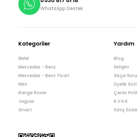
0530 817 61 18
WhatsApp Destek
Kategoriler
Yardım
BMW
Blog
Mercedes - Benz
İletişim
Mercedes - Benz Ticari
Sıkça Soru
Mini
Üyelik Söz
Range Rover
Çerez Poli
Jaguar
K.V.K.K
Smart
Satış Sözl