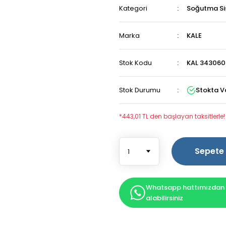
Kategori
Soğutma Si
Marka
KALE
Stok Kodu
KAL 343060 
Stok Durumu
Stokta V
*443,01 TL den başlayan taksitlerle!
Sepete 
Whatsapp hattımızdan b
alabilirsiniz