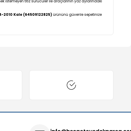
ek istemeyen titiz sürücüler ile araçlarının yaz aylarındaki
04-2010 Kale (64509122825)
ürününü güvenle sepetinize
arafımıza iletebilirsiniz.