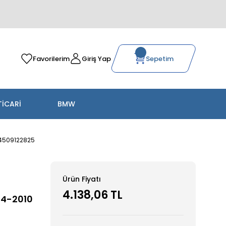
Favorilerim
Giriş Yap
Sepetim
TİCARİ
BMW
64509122825
Ürün Fiyatı
4.138,06 TL
04-2010