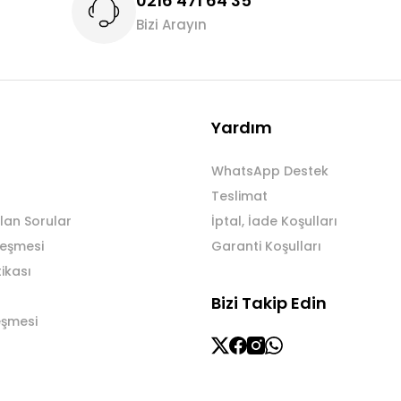
0216 471 64 35
Bizi Arayın
Gönder
Yardım
WhatsApp Destek
Teslimat
lan Sorular
İptal, İade Koşulları
leşmesi
Garanti Koşulları
tikası
Bizi Takip Edin
eşmesi