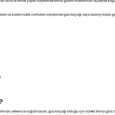
alları ve ince lamel yapısı sayesinde klima gazını maksimum düzeyde soğu
ları ve sızdırmazlık contaları sayesinde gaz kaçağı veya basınç kaybı gib
)
?
 kliması yeterince soğutmayan, gaz kaçağı olduğu için sürekli klima gaz