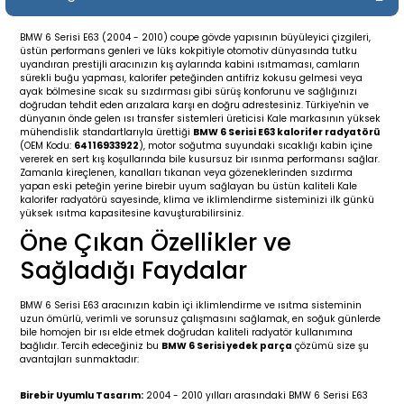
19-
2009-2015
014-2018
BMW 6 Serisi E63 (2004 - 2010) coupe gövde yapısının büyüleyici çizgileri,
üstün performans genleri ve lüks kokpitiyle otomotiv dünyasında tutku
16
17
e C238 (2017-2020)
87-1996
uyandıran prestijli aracınızın kış aylarında kabini ısıtmaması, camların
sürekli buğu yapması, kalorifer peteğinden antifriz kokusu gelmesi veya
ayak bölmesine sıcak su sızdırması gibi sürüş konforunu ve sağlığınızı
23
-2009
(1996-2002)
996-2003
doğrudan tehdit eden arızalara karşı en doğru adrestesiniz. Türkiye'nin ve
dünyanın önde gelen ısı transfer sistemleri üreticisi Kale markasının yüksek
mühendislik standartlarıyla ürettiği
BMW 6 Serisi E63 kalorifer radyatörü
(OEM Kodu:
64116933922
), motor soğutma suyundaki sıcaklığı kabin içine
24
-2018
(2002-2009)
001-2010
vererek en sert kış koşullarında bile kusursuz bir ısınma performansı sağlar.
Zamanla kireçlenen, kanalları tıkanan veya gözeneklerinden sızdırma
yapan eski peteğin yerine birebir uyum sağlayan bu üstün kaliteli Kale
16
(2009-2016)
T 2009-2016
kalorifer radyatörü sayesinde, klima ve iklimlendirme sisteminizi ilk günkü
yüksek ısıtma kapasitesine kavuşturabilirsiniz.
Öne Çıkan Özellikler ve
3
2017-)
009-2016
Sağladığı Faydalar
016
006
 (2011-2015)
016-2018
BMW 6 Serisi E63 aracınızın kabin içi iklimlendirme ve ısıtma sisteminin
uzun ömürlü, verimli ve sorunsuz çalışmasını sağlamak, en soğuk günlerde
er 2000-2009
6 (2013-)
002-2010
bile homojen bir ısı elde etmek doğrudan kaliteli radyatör kullanımına
bağlıdır. Tercih edeceğiniz bu
BMW 6 Serisi yedek parça
çözümü size şu
avantajları sunmaktadır:
er 2009-2019
4
3 (2015-)
011-2018
Birebir Uyumlu Tasarım:
2004 - 2010 yılları arasındaki BMW 6 Serisi E63