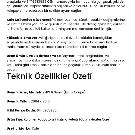
araçlarla ve 64116933922 OEM numarasıyla tam uyumlu çalışacak şekilde
r 2019-
025
4 (2008-)
11-2017
geliştirilmiştir. Torpido altındaki orijinal kalorifer kutusuna, su borularına ve
kelepçelerine kusursuz bir şekilde uyum sağlar.
2 (2011-2019)
993-2001
Kale Kalitesi ve Güvencesi:
Yüksek basınca, sürekli sıcaklık değişimlerine
ve antifriz korozyonuna karşı üstün mühendislikle direnç gösteren, yüksek
ısı transfer kapasiteli kaliteli alüminyum malzemeden üretilmiştir.
5
 (1998-2005)
2000-2008
Yüksek Isıtma Verimliliği:
İçerisindeki özel türbülatör kanatçıkları
sayesinde motor suyundan aldığı ısıyı kabin üfleme havasına hızlı ve
25
 (2005-2011)
007-2015
maksimum düzeyde aktararak kısa sürede etkili ısınma sağlar.
Uzun Ömürlü ve Sızdırmaz Yapı:
Dayanıklı tank bağlantıları ve
sızdırmazlık contaları sayesinde antifriz kaçağı, camlarda yağlanma veya
(2005-2010)
014-2020
kötü koku gibi kronik sorunların önüne geçerek klima kutusunun ömrünü
uzatır.
Teknik Özellikler Özeti
(1992-1998)
2009-2015
 (1998-2005)
2015-2022
Uyumlu Araç Modeli:
BMW 6 Serisi (E63 - Coupe)
Uyumlu Yıllar:
2004 - 2010
(2006-2013)
018-
OEM Parça Kodu:
64116933922
Ürün Tipi:
Kalorifer Radyatörü / Isıtma Peteği (Cabin Heater Core)
(2013-2021)
2003-2010
Üretici Marka:
Kale