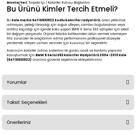
2 (2012-2020)
2010-2017
Montaj Yeri:
Torpido İçi / Kalorifer Kutusu Bağlantısı
Bu Ürünü Kimler Tercih Etmeli?
0 (1996-2004)
2018-
Bu
Kale marka 64116933922 kodlu kalorifer radyatörü
; aracı yeterince
ısıtmayan, peteği tıkandığı için soğuk üfleyen, camları buğulandıran veya
antifriz kaçırdığı için içeride koku yapan BMW 6 Serisi E63 sahipleri için ideal
 (2004 - 2011)
2013-2018
bir değişim parçasıdır. Orijinal fabrika kalitesinden ödün vermek istemeyen
titiz sürücüler ile araçlarının ısıtma performansını profesyonel düzeyde
yenilemek isteyen uzman servisler için kusursuz bir seçenektir.
2002-2005)
 2000-2006
Aracınızın kalorifer ısıtma sistemini ilk günkü sıcak ve konforlu yapısına
kavuşturmak için
BMW 6 Serisi E63 Kalorifer Radyatörü 2004-2010 Kale
(64116933922)
ürününü güvenle sepetinize ekleyebilirsiniz.
68-1975)
2007-2013
72-1980)
2014-2018
Yorumlar
76-1984)
2007-2014
Taksit Seçenekleri
84-1993)
2014-2019
Bu ürüne ilk yorumu siz yapın!
risi (1993-1995)
2017-2020
Önerileriniz
Yorum Yaz
79-1991)
2002-2008