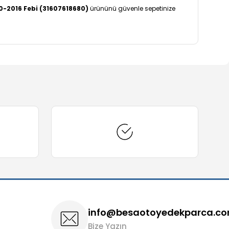
10-2016 Febi (31607618680)
ürününü güvenle sepetinize
arafımıza iletebilirsiniz.
info@besaotoyedekparca.c
Bize Yazın