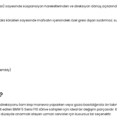
ları) sayesinde süspansiyon hareketlerinden ve direksiyon dönüş açıların
ks körükleri sayesinde mafsalın içerisindeki özel gresi dışarı sızdırmaz; su,
ssembly)
?
le direksiyonu tam kırıp manevra yaparken veya gaza basıldığında ön takım
 edilen BMW 5 Serisi F10 xDrive sahipleri için ideal bir değişim parçasıdı
nel düzeyde onarmak isteyen uzman servisler için kusursuz bir seçenektir.