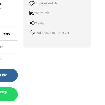
e
n
Yorum Yaz
Paylaş
Fiyatı Düşünce Haber Ver
 - 8535
ar
!
Ekle
ilgi