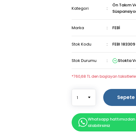
Ön Takım V
Kategori
Süspansiyo
Marka
FEBİ
Stok Kodu
FEBI 183309
Stok Durumu
Stokta V
*760,68 TL den başlayan taksitlerle
Sepete 
Whatsapp hattımızdan b
alabilirsiniz