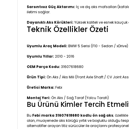
Sarsıntısız Güç Aktarımı:
İç ve dış aks mafsalları (kafa
iletimi sağlar.
Dayanıklı Aks Körükleri:
Yüksek kaliteli ve esnek kauçuk a
Teknik Özellikler Özeti
Uyumlu Araç Modeli:
BMW 5 Serisi (F10 - Sedan / xDrive)
Uyumlu Yıllar:
2010 - 2016
OEM Parça Kodu:
31607618680
Ürün Tipi:
Ön Aks / Aks Mili (Front Axle Shaft / CV Joint A
Üretici Marka:
Febi
Montaj Yeri:
Ön Aks / Sağ Taraf (Yolcu Tarafı)
Bu Ürünü Kimler Tercih Etmeli
Bu
Febi marka 31607618680 kodlu ön sağ aks
; özellik
olan, muayenede aks körüğü yırtık ve boşluklu olduğu tespit
alternatifler arayan titiz sürücüler ile araçlarını profesyo