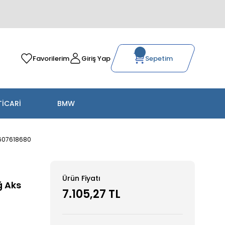
Favorilerim
Giriş Yap
Sepetim
TİCARİ
BMW
1607618680
Ürün Fiyatı
ğ Aks
7.105,27 TL