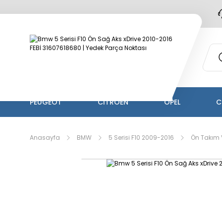
PEUGEOT
CİTROEN
OPEL
C
Anasayfa
BMW
5 Serisi F10 2009-2016
Ön Takım 