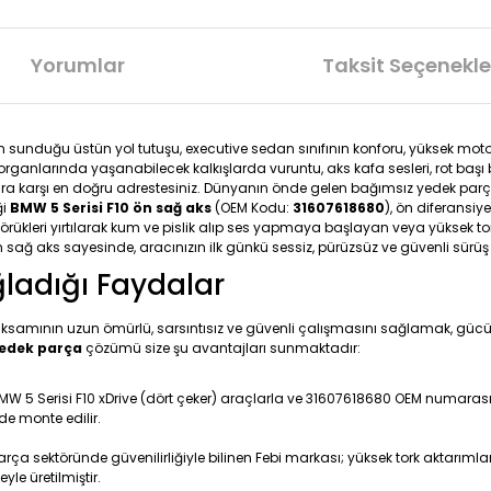
Yorumlar
Taksit Seçenekle
sinin sunduğu üstün yol tutuşu, executive sedan sınıfının konforu, yüksek m
organlarında yaşanabilecek kalkışlarda vuruntu, aks kafa sesleri, rot başı
ara karşı en doğru adrestesiniz. Dünyanın önde gelen bağımsız yedek parç
ği
BMW 5 Serisi F10 ön sağ aks
(OEM Kodu:
31607618680
), ön diferansiy
 körükleri yırtılarak kum ve pislik alıp ses yapmaya başlayan veya yüksek to
 sağ aks sayesinde, aracınızın ilk günkü sessiz, pürüzsüz ve güvenli sürüş d
ğladığı Faydalar
ksamının uzun ömürlü, sarsıntısız ve güvenli çalışmasını sağlamak, gücü ö
yedek parça
çözümü size şu avantajları sunmaktadır:
BMW 5 Serisi F10 xDrive (dört çeker) araçlarla ve 31607618680 OEM numarasıy
lde monte edilir.
ça sektöründe güvenilirliğiyle bilinen Febi markası; yüksek tork aktarımla
le üretilmiştir.