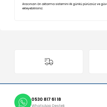
Aracınızın ön aktarma sistemini ilk günkü pürüzsüz ve gü
ekleyebilirsiniz.
Bu ürünün fiyat bilgisi, resim, ürün açıklamalarında ve 
Görüş ve önerileriniz için teşekkür ederiz.
Ürün resmi kalitesiz, bozuk veya görüntülenemiyor.
Ürün açıklamasında eksik bilgiler bulunuyor.
Ürün bilgilerinde hatalar bulunuyor.
Ürün fiyatı diğer sitelerden daha pahalı.
Bu ürüne benzer farklı alternatifler olmalı.
0530 817 61 18
WhatsApp Destek