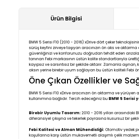
Ürün Bilgisi
BMW 5 Serisi F10 (2010 - 2016) xDrive dört çeker teknoloji
sürüş keyfini zirveye taşıyan aracınızın ön aks ve aktarma 
güvenliğinizi ve konforunuzu doğrudan tehdit eden arızal
tanınan Febi markasının üstün kalite standartlarıyla üretti
kayıpsız ve sarsıntısız bir şekilde aktarır. Zamanla aşınan,
aksın yerine birebir uyum sağlayan bu üstün kaliteli Febi ön
Öne Çıkan Özellikler ve Sa
BMW 5 Serisi F10 xDrive aracınızın ön aktarma ve yürüyen a
kullanımına bağlıdır. Tercih edeceğiniz bu
BMW 5 Serisi 
Birebir Uyumlu Tasarım:
2010 - 2016 yılları arasındaki 
diferansiyel çıkışına ve tekerlek poyrasına kusursuz bir şeki
Febi Kalitesi ve Alman Mühendisliği:
Otomotiv yedek par
koşullarına karşı üstün mukavemetli alaşımlı çelik malzemey