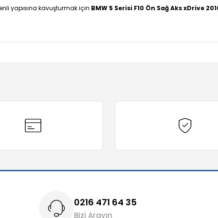
venli yapısına kavuşturmak için
BMW 5 Serisi F10 Ön Sağ Aks xDrive 20
diğer konularda yetersiz gördüğünüz noktaları öneri formunu kullanarak t
Bu ürüne ilk yorumu siz yapın!
Yorum Yaz
0216 471 64 35
Bizi Arayın
Gönder