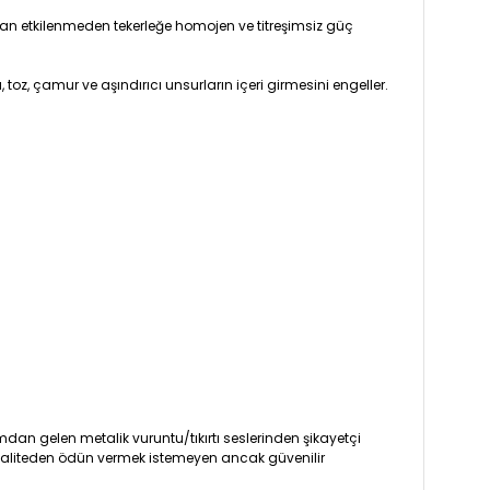
dan etkilenmeden tekerleğe homojen ve titreşimsiz güç
 toz, çamur ve aşındırıcı unsurların içeri girmesini engeller.
dan gelen metalik vuruntu/tıkırtı seslerinden şikayetçi
r. Kaliteden ödün vermek istemeyen ancak güvenilir