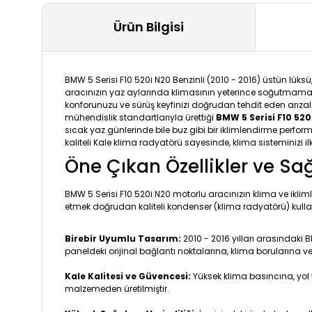
Ürün Bilgisi
BMW 5 Serisi F10 520i N20 Benzinli (2010 - 2016) üstün lüks
aracınızın yaz aylarında klimasının yeterince soğutmamas
konforunuzu ve sürüş keyfinizi doğrudan tehdit eden arızala
mühendislik standartlarıyla ürettiği
BMW 5 Serisi F10 52
sıcak yaz günlerinde bile buz gibi bir iklimlendirme perf
kaliteli Kale klima radyatörü sayesinde, klima sisteminizi 
Öne Çıkan Özellikler ve Sa
BMW 5 Serisi F10 520i N20 motorlu aracınızın klima ve iklim
etmek doğrudan kaliteli kondenser (klima radyatörü) kulla
Birebir Uyumlu Tasarım:
2010 - 2016 yılları arasındaki
paneldeki orijinal bağlantı noktalarına, klima borularına 
Kale Kalitesi ve Güvencesi:
Yüksek klima basıncına, yol 
malzemeden üretilmiştir.