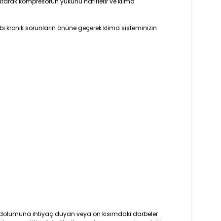
tarak kompresörün yükünü hafifletir ve klima
i kronik sorunların önüne geçerek klima sisteminizin
ı dolumuna ihtiyaç duyan veya ön kısımdaki darbeler