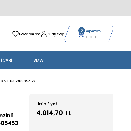
0
Sepetim
Favorilerim
Giriş Yap
0,00 TL
TİCARİ
BMW
16 KALE 64536805453
Ürün Fiyatı
4.014,70 TL
zinli
805453