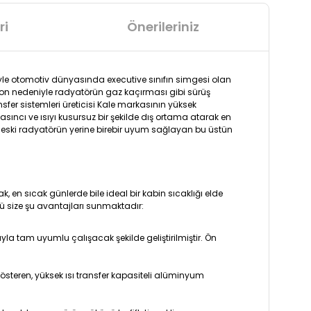
ri
Önerileriniz
ğiyle otomotiv dünyasında executive sınıfın simgesi olan
yon nedeniyle radyatörün gaz kaçırması gibi sürüş
sfer sistemleri üreticisi Kale markasının yüksek
asıncı ve ısıyı kusursuz bir şekilde dış ortama atarak en
n eski radyatörün yerine birebir uyum sağlayan bu üstün
 en sıcak günlerde bile ideal bir kabin sıcaklığı elde
size şu avantajları sunmaktadır:
la tam uyumlu çalışacak şekilde geliştirilmiştir. Ön
österen, yüksek ısı transfer kapasiteli alüminyum