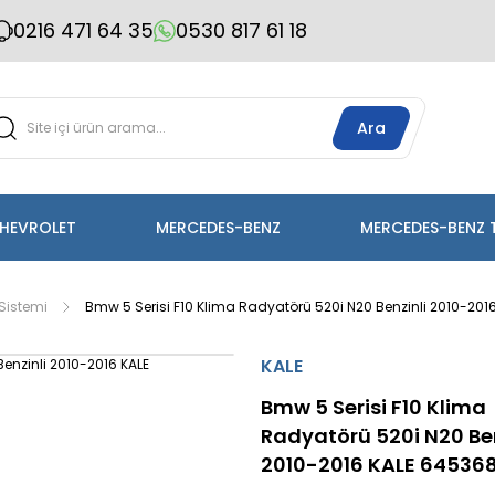
0216 471 64 35
0530 817 61 18
Ara
HEVROLET
MERCEDES-BENZ
MERCEDES-BENZ 
Sistemi
Bmw 5 Serisi F10 Klima Radyatörü 520i N20 Benzinli 2010-20
KALE
Bmw 5 Serisi F10 Klima
Radyatörü 520i N20 Ben
2010-2016 KALE 64536