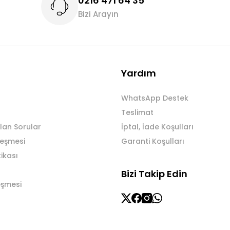
0216 471 64 35
Bizi Arayın
Gönder
Yardım
WhatsApp Destek
Teslimat
lan Sorular
İptal, İade Koşulları
leşmesi
Garanti Koşulları
tikası
Bizi Takip Edin
eşmesi