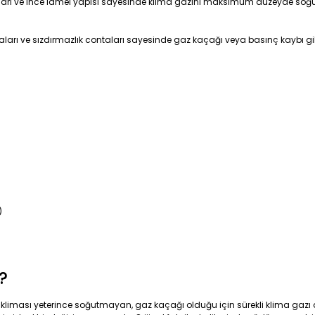
alları ve ince lamel yapısı sayesinde klima gazını maksimum düzeyde soğu
ları ve sızdırmazlık contaları sayesinde gaz kaçağı veya basınç kaybı gib
)
?
; kliması yeterince soğutmayan, gaz kaçağı olduğu için sürekli klima gaz