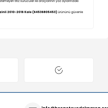
stemeyen titiz sürücüler ile araçlarının yaz aylarındaki
zinli 2010-2016 Kale (64536805453)
ürününü güvenle
arafımıza iletebilirsiniz.