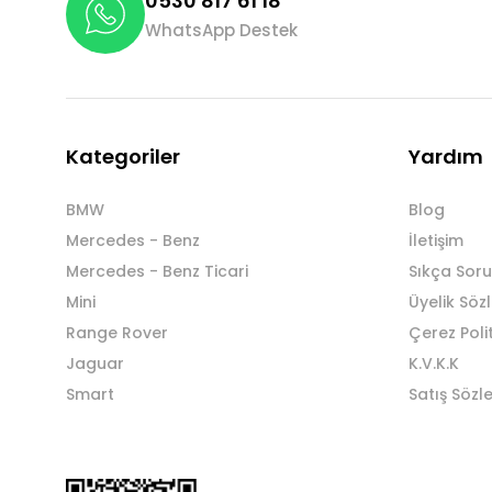
0530 817 61 18
WhatsApp Destek
Kategoriler
Yardım
BMW
Blog
Mercedes - Benz
İletişim
Mercedes - Benz Ticari
Sıkça Soru
Mini
Üyelik Söz
Range Rover
Çerez Poli
Jaguar
K.V.K.K
Smart
Satış Sözl