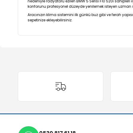
nedeniyle radyatörü ezilen BMW 5 Serisi F10 520i sahipleri i
konforunu profesyonel düzeyde yenilemek isteyen uzman serv
Aracınızın klima sistemini ilk günkü buz gibi ve ferah yap
sepetinize ekleyebilirsiniz.
Bu ürünün fiyat bilgisi, resim, ürün açıklamalarında ve 
Görüş ve önerileriniz için teşekkür ederiz.
Ürün resmi kalitesiz, bozuk veya görüntülenemiyor.
Ürün açıklamasında eksik bilgiler bulunuyor.
Ürün bilgilerinde hatalar bulunuyor.
Ürün fiyatı diğer sitelerden daha pahalı.
Bu ürüne benzer farklı alternatifler olmalı.