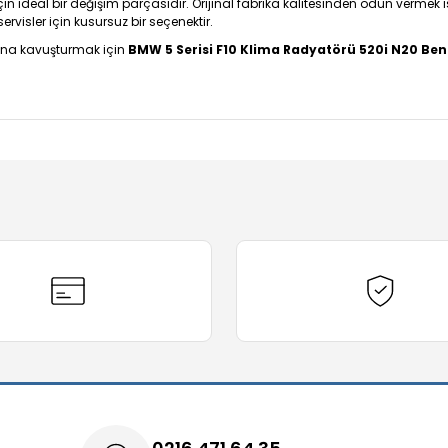
çin ideal bir değişim parçasıdır. Orijinal fabrika kalitesinden ödün vermek i
isler için kusursuz bir seçenektir.
ısına kavuşturmak için
BMW 5 Serisi F10 Klima Radyatörü 520i N20 Ben
diğer konularda yetersiz gördüğünüz noktaları öneri formunu kullanarak t
Bu ürüne ilk yorumu siz yapın!
Yorum Yaz