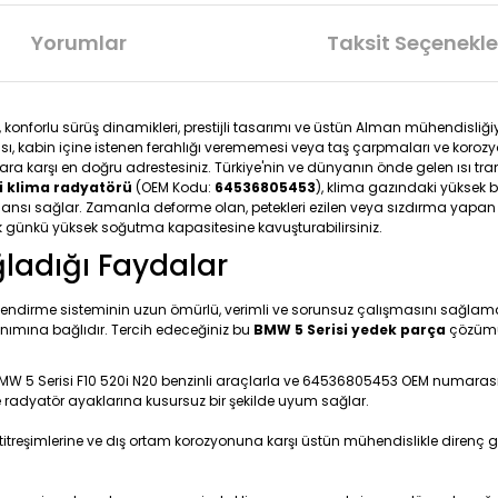
Yorumlar
Taksit Seçenekle
ü, konforlu sürüş dinamikleri, prestijli tasarımı ve üstün Alman mühendisli
ı, kabin içine istenen ferahlığı verememesi veya taş çarpmaları ve koroz
ra karşı en doğru adrestesiniz. Türkiye'nin ve dünyanın önde gelen ısı tran
0i klima radyatörü
(OEM Kodu:
64536805453
), klima gazındaki yüksek b
ormansı sağlar. Zamanla deforme olan, petekleri ezilen veya sızdırma yapa
ilk günkü yüksek soğutma kapasitesine kavuşturabilirsiniz.
ğladığı Faydalar
lendirme sisteminin uzun ömürlü, verimli ve sorunsuz çalışmasını sağlamak,
nımına bağlıdır. Tercih edeceğiniz bu
BMW 5 Serisi yedek parça
çözümü 
 BMW 5 Serisi F10 520i N20 benzinli araçlarla ve 64536805453 OEM numarasıy
ve radyatör ayaklarına kusursuz bir şekilde uyum sağlar.
titreşimlerine ve dış ortam korozyonuna karşı üstün mühendislikle direnç g