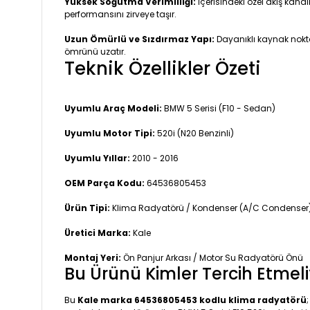
Yüksek Soğutma Verimliliği:
İçerisindeki özel akış kan
performansını zirveye taşır.
Uzun Ömürlü ve Sızdırmaz Yapı:
Dayanıklı kaynak nokta
ömrünü uzatır.
Teknik Özellikler Özeti
Uyumlu Araç Modeli:
BMW 5 Serisi (F10 - Sedan)
Uyumlu Motor Tipi:
520i (N20 Benzinli)
Uyumlu Yıllar:
2010 - 2016
OEM Parça Kodu:
64536805453
Ürün Tipi:
Klima Radyatörü / Kondenser (A/C Condenser
Üretici Marka:
Kale
Montaj Yeri:
Ön Panjur Arkası / Motor Su Radyatörü Önü
Bu Ürünü Kimler Tercih Etmeli
Bu
Kale marka 64536805453 kodlu klima radyatörü