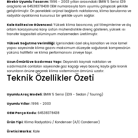
Birebir Uyumlu Tasarım:
1996 - 2003 yılları arasındaki BMW 5 Serisi E39
r 2019-
025
4 (2008-)
11-2017
araçlarla ve 64538378438 OEM numarasıyla tam uyumlu çalışacak şekilde
geliştirilmiştir. Ön paneldeki orijinal bağlantı noktalarına, klima borularına ve
radyatör ayaklarına kusursuz bir şekilde uyum sağlar.
2 (2011-2019)
993-2001
Kale Kalitesi ve Güvencesi:
Yüksek klima basıncına, yol titreşimlerine ve dış
ortam korozyonuna karşı üstün mühendislikle direnç gösteren, yüksek ısı
5
 (1998-2005)
2000-2008
transfer kapasiteli alüminyum malzemeden üretilmiştir.
Yüksek Soğutma Verimliliği:
İçerisindeki özel akış kanalları ve ince lamel
25
 (2005-2011)
007-2015
yapısı sayesinde klima gazını maksimum düzeyde soğutarak kompresörün
yükünü hafifletir ve klima performansını zirveye taşır.
Uzun Ömürlü ve Sızdırmaz Yapı:
Dayanıklı kaynak noktaları ve
(2005-2010)
014-2020
sızdırmazlık contaları sayesinde gaz kaçağı veya basınç kaybı gibi kronik
sorunların önüne geçerek klima sisteminizin ömrünü uzatır.
Teknik Özellikler Özeti
(1992-1998)
2009-2015
 (1998-2005)
2015-2022
Uyumlu Araç Modeli:
BMW 5 Serisi (E39 - Sedan / Touring)
Uyumlu Yıllar:
1996 - 2003
(2006-2013)
018-
OEM Parça Kodu:
64538378438
Ürün Tipi:
Klima Radyatörü / Kondenser (A/C Condenser)
(2013-2021)
2003-2010
Üretici Marka:
Kale