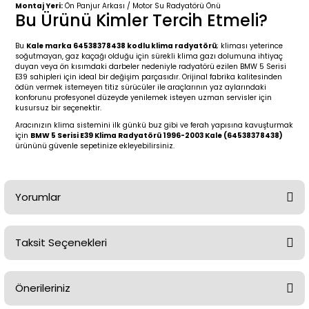
2 (2012-2020)
2010-2017
Montaj Yeri:
Ön Panjur Arkası / Motor Su Radyatörü Önü
Bu Ürünü Kimler Tercih Etmeli?
0 (1996-2004)
2018-
Bu
Kale marka 64538378438 kodlu klima radyatörü
; kliması yeterince
soğutmayan, gaz kaçağı olduğu için sürekli klima gazı dolumuna ihtiyaç
duyan veya ön kısımdaki darbeler nedeniyle radyatörü ezilen BMW 5 Serisi
 (2004 - 2011)
2013-2018
E39 sahipleri için ideal bir değişim parçasıdır. Orijinal fabrika kalitesinden
ödün vermek istemeyen titiz sürücüler ile araçlarının yaz aylarındaki
konforunu profesyonel düzeyde yenilemek isteyen uzman servisler için
2002-2005)
 2000-2006
kusursuz bir seçenektir.
Aracınızın klima sistemini ilk günkü buz gibi ve ferah yapısına kavuşturmak
için
BMW 5 Serisi E39 Klima Radyatörü 1996-2003 Kale (64538378438)
68-1975)
2007-2013
ürününü güvenle sepetinize ekleyebilirsiniz.
72-1980)
2014-2018
Yorumlar
76-1984)
2007-2014
84-1993)
2014-2019
Taksit Seçenekleri
Bu ürüne ilk yorumu siz yapın!
risi (1993-1995)
2017-2020
Önerileriniz
Yorum Yaz
79-1991)
2002-2008