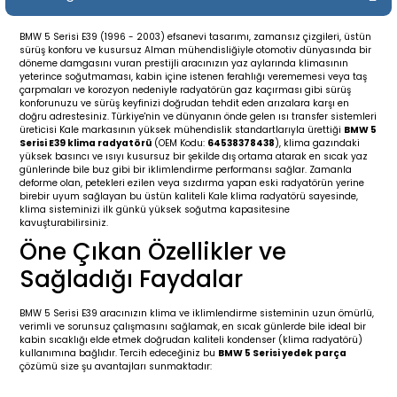
19-
2009-2015
014-2018
BMW 5 Serisi E39 (1996 - 2003) efsanevi tasarımı, zamansız çizgileri, üstün
sürüş konforu ve kusursuz Alman mühendisliğiyle otomotiv dünyasında bir
16
17
e C238 (2017-2020)
87-1996
döneme damgasını vuran prestijli aracınızın yaz aylarında klimasının
yeterince soğutmaması, kabin içine istenen ferahlığı verememesi veya taş
çarpmaları ve korozyon nedeniyle radyatörün gaz kaçırması gibi sürüş
23
-2009
(1996-2002)
996-2003
konforunuzu ve sürüş keyfinizi doğrudan tehdit eden arızalara karşı en
doğru adrestesiniz. Türkiye'nin ve dünyanın önde gelen ısı transfer sistemleri
üreticisi Kale markasının yüksek mühendislik standartlarıyla ürettiği
BMW 5
Serisi E39 klima radyatörü
(OEM Kodu:
64538378438
), klima gazındaki
24
-2018
(2002-2009)
001-2010
yüksek basıncı ve ısıyı kusursuz bir şekilde dış ortama atarak en sıcak yaz
günlerinde bile buz gibi bir iklimlendirme performansı sağlar. Zamanla
deforme olan, petekleri ezilen veya sızdırma yapan eski radyatörün yerine
16
(2009-2016)
T 2009-2016
birebir uyum sağlayan bu üstün kaliteli Kale klima radyatörü sayesinde,
klima sisteminizi ilk günkü yüksek soğutma kapasitesine
kavuşturabilirsiniz.
3
2017-)
009-2016
Öne Çıkan Özellikler ve
Sağladığı Faydalar
016
006
 (2011-2015)
016-2018
BMW 5 Serisi E39 aracınızın klima ve iklimlendirme sisteminin uzun ömürlü,
er 2000-2009
6 (2013-)
002-2010
verimli ve sorunsuz çalışmasını sağlamak, en sıcak günlerde bile ideal bir
kabin sıcaklığı elde etmek doğrudan kaliteli kondenser (klima radyatörü)
kullanımına bağlıdır. Tercih edeceğiniz bu
BMW 5 Serisi yedek parça
er 2009-2019
4
3 (2015-)
011-2018
çözümü size şu avantajları sunmaktadır: