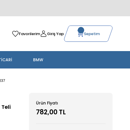
Favorilerim
Giriş Yap
Sepetim
TİCARİ
BMW
237
Ürün Fiyatı
 Teli
782,00 TL