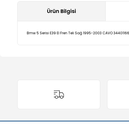
Ürün Bilgisi
Bmw 5 Serisi E39 El Fren Teli Sağ 1995-2003 CAVO 3440116
Bu ürünün fiyat bilgisi, resim, ürün açıklamalarında ve 
Görüş ve önerileriniz için teşekkür ederiz.
Ürün resmi kalitesiz, bozuk veya görüntülenemiyor.
Ürün açıklamasında eksik bilgiler bulunuyor.
Ürün bilgilerinde hatalar bulunuyor.
Ürün fiyatı diğer sitelerden daha pahalı.
Bu ürüne benzer farklı alternatifler olmalı.