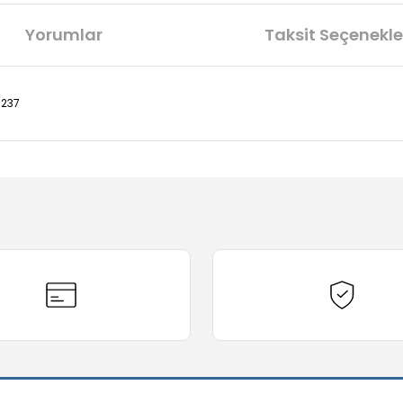
Yorumlar
Taksit Seçenekle
6237
diğer konularda yetersiz gördüğünüz noktaları öneri formunu kullanarak t
Bu ürüne ilk yorumu siz yapın!
Yorum Yaz