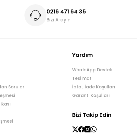
0216 471 64 35
Bizi Arayın
Gönder
Yardım
WhatsApp Destek
Teslimat
lan Sorular
İptal, İade Koşulları
leşmesi
Garanti Koşulları
tikası
Bizi Takip Edin
eşmesi