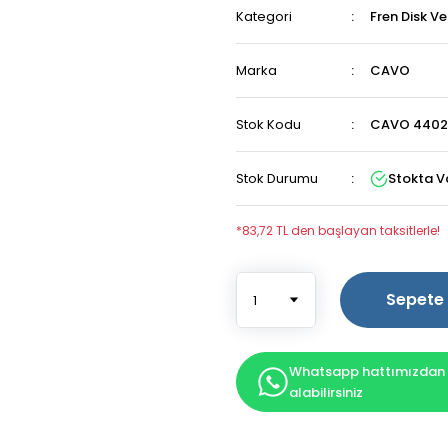
Kategori
Fren Disk V
Marka
CAVO
Stok Kodu
CAVO 4402
Stok Durumu
Stokta V
*83,72 TL den başlayan taksitlerle!
Sepete 
Whatsapp hattımızdan b
alabilirsiniz