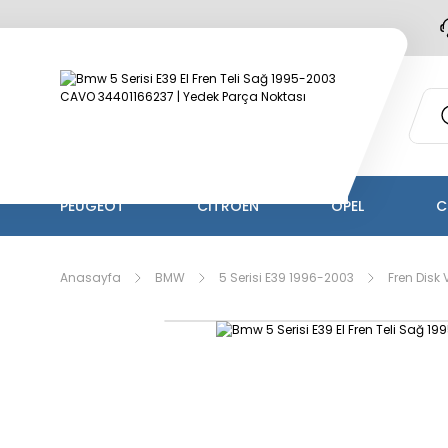
PEUGEOT
CİTROEN
OPEL
C
Anasayfa
BMW
5 Serisi E39 1996-2003
Fren Disk