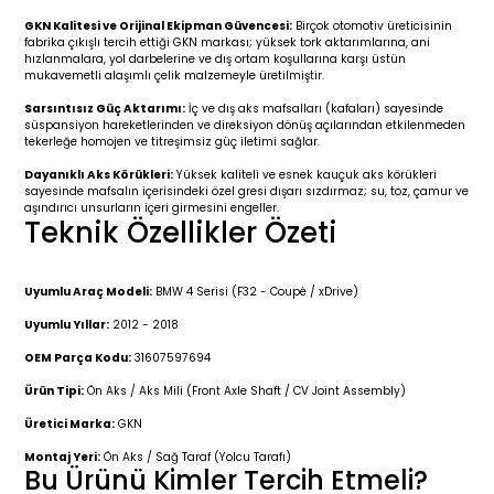
r 2019-
025
4 (2008-)
11-2017
GKN Kalitesi ve Orijinal Ekipman Güvencesi:
Birçok otomotiv üreticisinin
fabrika çıkışlı tercih ettiği GKN markası; yüksek tork aktarımlarına, ani
hızlanmalara, yol darbelerine ve dış ortam koşullarına karşı üstün
2 (2011-2019)
993-2001
mukavemetli alaşımlı çelik malzemeyle üretilmiştir.
Sarsıntısız Güç Aktarımı:
İç ve dış aks mafsalları (kafaları) sayesinde
5
 (1998-2005)
2000-2008
süspansiyon hareketlerinden ve direksiyon dönüş açılarından etkilenmeden
tekerleğe homojen ve titreşimsiz güç iletimi sağlar.
25
 (2005-2011)
007-2015
Dayanıklı Aks Körükleri:
Yüksek kaliteli ve esnek kauçuk aks körükleri
sayesinde mafsalın içerisindeki özel gresi dışarı sızdırmaz; su, toz, çamur ve
aşındırıcı unsurların içeri girmesini engeller.
Teknik Özellikler Özeti
(2005-2010)
014-2020
(1992-1998)
2009-2015
Uyumlu Araç Modeli:
BMW 4 Serisi (F32 - Coupé / xDrive)
Uyumlu Yıllar:
2012 - 2018
 (1998-2005)
2015-2022
OEM Parça Kodu:
31607597694
(2006-2013)
018-
Ürün Tipi:
Ön Aks / Aks Mili (Front Axle Shaft / CV Joint Assembly)
Üretici Marka:
GKN
(2013-2021)
2003-2010
Montaj Yeri:
Ön Aks / Sağ Taraf (Yolcu Tarafı)
Bu Ürünü Kimler Tercih Etmeli?