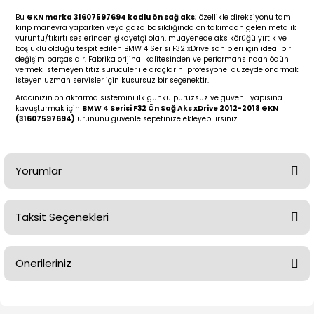
2 (2012-2020)
2010-2017
Bu
GKN marka 31607597694 kodlu ön sağ aks
; özellikle direksiyonu tam
kırıp manevra yaparken veya gaza basıldığında ön takımdan gelen metalik
0 (1996-2004)
2018-
vuruntu/tıkırtı seslerinden şikayetçi olan, muayenede aks körüğü yırtık ve
boşluklu olduğu tespit edilen BMW 4 Serisi F32 xDrive sahipleri için ideal bir
değişim parçasıdır. Fabrika orijinal kalitesinden ve performansından ödün
 (2004 - 2011)
2013-2018
vermek istemeyen titiz sürücüler ile araçlarını profesyonel düzeyde onarmak
isteyen uzman servisler için kusursuz bir seçenektir.
Aracınızın ön aktarma sistemini ilk günkü pürüzsüz ve güvenli yapısına
2002-2005)
 2000-2006
kavuşturmak için
BMW 4 Serisi F32 Ön Sağ Aks xDrive 2012-2018 GKN
(31607597694)
ürününü güvenle sepetinize ekleyebilirsiniz.
68-1975)
2007-2013
Yorumlar
72-1980)
2014-2018
76-1984)
2007-2014
Taksit Seçenekleri
Bu ürüne ilk yorumu siz yapın!
84-1993)
2014-2019
Önerileriniz
Yorum Yaz
risi (1993-1995)
2017-2020
Bu ürünün fiyat bilgisi, resim, ürün açıklamalarında ve diğer
79-1991)
2002-2008
konularda yetersiz gördüğünüz noktaları öneri formunu