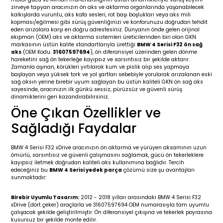
zirveye taşıyan aracınızın ön aks ve aktarma organlarında yaşanabilecek
19-
2009-2015
014-2018
kalkışlarda vuruntu, aks kafa sesleri, rot başı boşlukları veya aks mili
kopması/eğilmesi gibi sürüş güvenliğinizi ve konforunuzu doğrudan tehdit
eden arızalara karşı en doğru adrestesiniz. Dünyanın önde gelen orijinal
16
17
e C238 (2017-2020)
87-1996
ekipman (OEM) aks ve aktarma sistemleri üreticilerinden biri olan GKN
markasının üstün kalite standartlarıyla ürettiği
BMW 4 Serisi F32 ön sağ
aks
(OEM Kodu:
31607597694
), ön diferansiyel üzerinden gelen dönme
23
-2009
(1996-2002)
996-2003
hareketini sağ ön tekerleğe kayıpsız ve sarsıntısız bir şekilde aktarır.
Zamanla aşınan, körükleri yırtılarak kum ve pislik alıp ses yapmaya
başlayan veya yüksek tork ve yol şartları sebebiyle yorularak arızalanan eski
24
-2018
(2002-2009)
001-2010
sağ aksın yerine birebir uyum sağlayan bu üstün kaliteli GKN ön sağ aks
sayesinde, aracınızın ilk günkü sessiz, pürüzsüz ve güvenli sürüş
dinamiklerini geri kazandırabilirsiniz.
16
(2009-2016)
T 2009-2016
Öne Çıkan Özellikler ve
Sağladığı Faydalar
3
2017-)
009-2016
BMW 4 Serisi F32 xDrive aracınızın ön aktarma ve yürüyen aksamının uzun
016
006
 (2011-2015)
016-2018
ömürlü, sarsıntısız ve güvenli çalışmasını sağlamak, gücü ön tekerleklere
kayıpsız iletmek doğrudan kaliteli aks kullanımına bağlıdır. Tercih
edeceğiniz bu
BMW 4 Serisi yedek parça
çözümü size şu avantajları
sunmaktadır:
er 2000-2009
6 (2013-)
002-2010
Birebir Uyumlu Tasarım:
2012 - 2018 yılları arasındaki BMW 4 Serisi F32
er 2009-2019
4
3 (2015-)
011-2018
xDrive (dört çeker) araçlarla ve 31607597694 OEM numarasıyla tam uyumlu
çalışacak şekilde geliştirilmiştir. Ön diferansiyel çıkışına ve tekerlek poyrasına
kusursuz bir şekilde monte edilir.