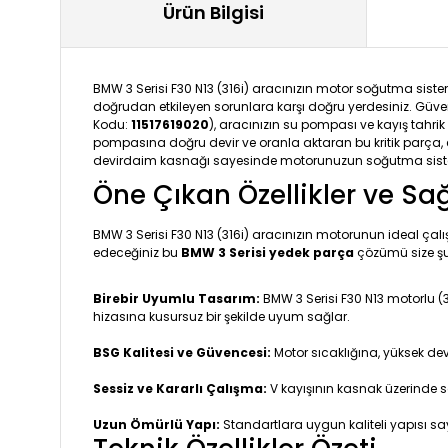
Ürün Bilgisi
BMW 3 Serisi F30 N13 (316i) aracınızın motor soğutma sis
doğrudan etkileyen sorunlara karşı doğru yerdesiniz. Güvenil
Kodu:
11517619020
), aracınızın su pompası ve kayış tahrik
pompasına doğru devir ve oranla aktaran bu kritik parça,
devirdaim kasnağı sayesinde motorunuzun soğutma sistemin
Öne Çıkan Özellikler ve Sa
BMW 3 Serisi F30 N13 (316i) aracınızın motorunun ideal ç
edeceğiniz bu
BMW 3 Serisi yedek parça
çözümü size şu
Birebir Uyumlu Tasarım:
BMW 3 Serisi F30 N13 motorlu (3
hizasına kusursuz bir şekilde uyum sağlar.
BSG Kalitesi ve Güvencesi:
Motor sıcaklığına, yüksek dev
Sessiz ve Kararlı Çalışma:
V kayışının kasnak üzerinde 
Uzun Ömürlü Yapı:
Standartlara uygun kaliteli yapısı s