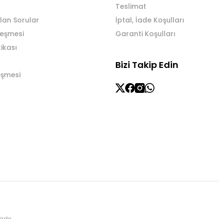
Teslimat
lan Sorular
İptal, İade Koşulları
leşmesi
Garanti Koşulları
tikası
Bizi Takip Edin
eşmesi
adır.