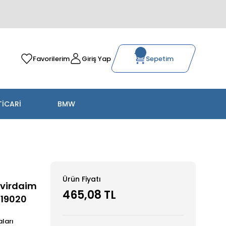
Favorilerim
Giriş Yap
Sepetim
TİCARİ
BMW
Ürün Fiyatı
evirdaim
465,08 TL
619020
ları