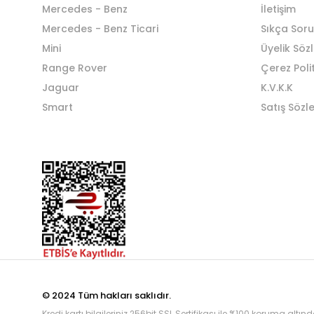
Mercedes - Benz
İletişim
Mercedes - Benz Ticari
Sıkça Soru
Mini
Üyelik Söz
Range Rover
Çerez Poli
Jaguar
K.V.K.K
Smart
Satış Sözl
© 2024 Tüm hakları saklıdır.
Kredi kartı bilgileriniz 256bit SSL Sertifikası ile %100 koruma altınd