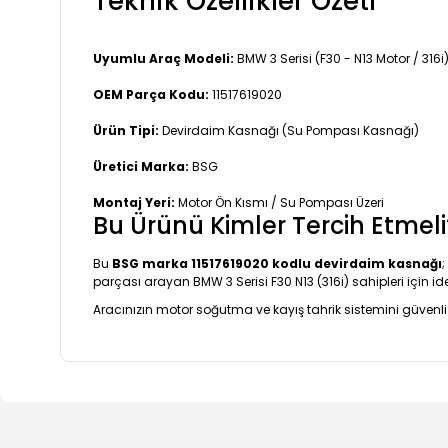
Teknik Özellikler Özeti
Uyumlu Araç Modeli:
BMW 3 Serisi (F30 - N13 Motor / 316i
OEM Parça Kodu:
11517619020
Ürün Tipi:
Devirdaim Kasnağı (Su Pompası Kasnağı)
Üretici Marka:
BSG
Montaj Yeri:
Motor Ön Kısmı / Su Pompası Üzeri
Bu Ürünü Kimler Tercih Etmeli
Bu
BSG marka 11517619020 kodlu devirdaim kasnağı
parçası arayan BMW 3 Serisi F30 N13 (316i) sahipleri için id
Aracınızın motor soğutma ve kayış tahrik sistemini güvenli
Bu ürünün fiyat bilgisi, resim, ürün açıklamalarında ve 
Görüş ve önerileriniz için teşekkür ederiz.