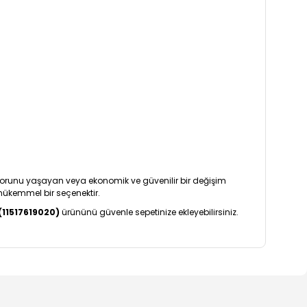
sorunu yaşayan veya ekonomik ve güvenilir bir değişim
 mükemmel bir seçenektir.
(11517619020)
ürününü güvenle sepetinize ekleyebilirsiniz.
arafımıza iletebilirsiniz.