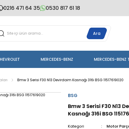
0216 471 64 35
0530 817 61 18
Ara
HEVROLET
MERCEDES-BENZ
MERCEDES-BENZ 
aları
Bmw 3 Serisi F30 N13 Devirdaim Kasnağı 316i BSG 11517619020
BSG
Bmw 3 Serisi F30 N13 D
Kasnağı 316i BSG 11517
Kategori
Motor Parça