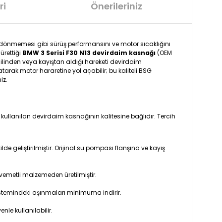
ri
Önerileriniz
dönmemesi gibi sürüş performansını ve motor sıcaklığını
ürettiği
BMW 3 Serisi F30 N13 devirdaim kasnağı
(OEM
 milinden veya kayıştan aldığı hareketi devirdaim
rak motor hararetine yol açabilir; bu kaliteli BSG
iz.
llanılan devirdaim kasnağının kalitesine bağlıdır. Tercih
 geliştirilmiştir. Orijinal su pompası flanşına ve kayış
avemetli malzemeden üretilmiştir.
stemindeki aşınmaları minimuma indirir.
e kullanılabilir.