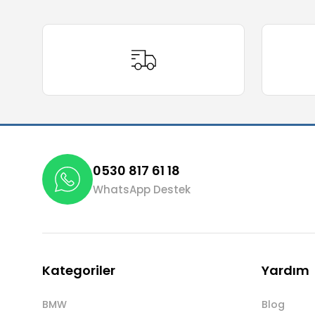
Ürün resmi kalitesiz, bozuk veya görüntülenemiyor.
Ürün açıklamasında eksik bilgiler bulunuyor.
Ürün bilgilerinde hatalar bulunuyor.
Ürün fiyatı diğer sitelerden daha pahalı.
Bu ürüne benzer farklı alternatifler olmalı.
0530 817 61 18
WhatsApp Destek
Kategoriler
Yardım
BMW
Blog