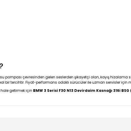
)
?
; su pompası çevresinden gelen seslerden şikayetçi olan, kayış hizalama 
eal bir tercihtir. Fiyat-performans odaklı sürücüler ile uzman servisler için
 hale getirmek için
BMW 3 Serisi F30 N13 Devirdaim Kasnağı 316i BSG 
diğer konularda yetersiz gördüğünüz noktaları öneri formunu kullanarak t
Bu ürüne ilk yorumu siz yapın!