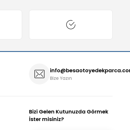
info@besaotoyedekparca.c
Bize Yazın
Bizi Gelen Kutunuzda Görmek
İster misiniz?