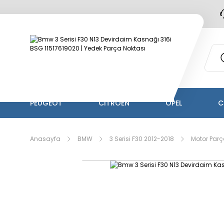
PEUGEOT
CİTROEN
OPEL
C
Anasayfa
BMW
3 Serisi F30 2012-2018
Motor Parç