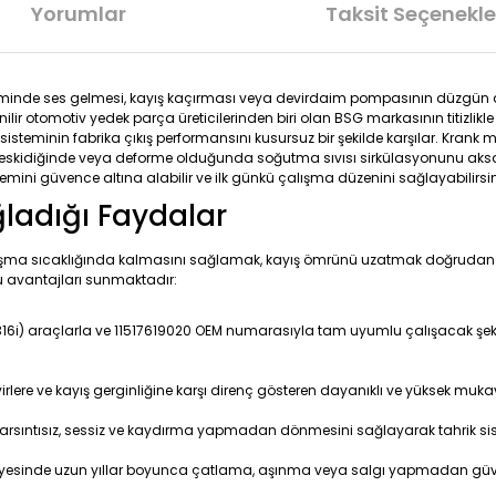
Yorumlar
Taksit Seçenekle
teminde ses gelmesi, kayış kaçırması veya devirdaim pompasının düzgün 
ir otomotiv yedek parça üreticilerinden biri olan BSG markasının titizlikle 
 sisteminin fabrika çıkış performansını kusursuz bir şekilde karşılar. Krank
 eskidiğinde veya deforme olduğunda soğutma sıvısı sirkülasyonunu aksata
i güvence altına alabilir ve ilk günkü çalışma düzenini sağlayabilirsin
ğladığı Faydalar
alışma sıcaklığında kalmasını sağlamak, kayış ömrünü uzatmak doğrudan ku
 avantajları sunmaktadır:
16i) araçlarla ve 11517619020 OEM numarasıyla tam uyumlu çalışacak şekilde
irlere ve kayış gerginliğine karşı direnç gösteren dayanıklı ve yüksek muk
sarsıntısız, sessiz ve kaydırma yapmadan dönmesini sağlayarak tahrik si
ayesinde uzun yıllar boyunca çatlama, aşınma veya salgı yapmadan güvenl