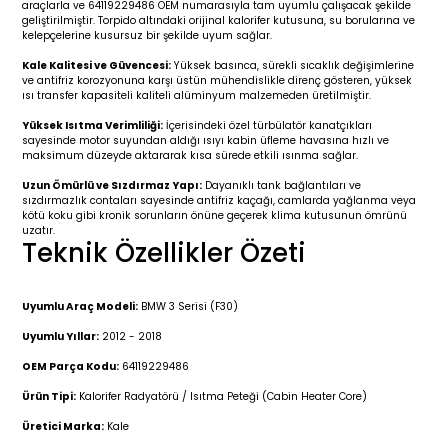
araçlarla ve 64119229486 OEM numarasıyla tam uyumlu çalışacak şekilde
r 2019-
025
4 (2008-)
11-2017
geliştirilmiştir. Torpido altındaki orijinal kalorifer kutusuna, su borularına ve
kelepçelerine kusursuz bir şekilde uyum sağlar.
2 (2011-2019)
993-2001
Kale Kalitesi ve Güvencesi:
Yüksek basınca, sürekli sıcaklık değişimlerine
ve antifriz korozyonuna karşı üstün mühendislikle direnç gösteren, yüksek
ısı transfer kapasiteli kaliteli alüminyum malzemeden üretilmiştir.
5
 (1998-2005)
2000-2008
Yüksek Isıtma Verimliliği:
İçerisindeki özel türbülatör kanatçıkları
sayesinde motor suyundan aldığı ısıyı kabin üfleme havasına hızlı ve
25
 (2005-2011)
007-2015
maksimum düzeyde aktararak kısa sürede etkili ısınma sağlar.
Uzun Ömürlü ve Sızdırmaz Yapı:
Dayanıklı tank bağlantıları ve
sızdırmazlık contaları sayesinde antifriz kaçağı, camlarda yağlanma veya
(2005-2010)
014-2020
kötü koku gibi kronik sorunların önüne geçerek klima kutusunun ömrünü
uzatır.
Teknik Özellikler Özeti
(1992-1998)
2009-2015
 (1998-2005)
2015-2022
Uyumlu Araç Modeli:
BMW 3 Serisi (F30)
Uyumlu Yıllar:
2012 - 2018
(2006-2013)
018-
OEM Parça Kodu:
64119229486
Ürün Tipi:
Kalorifer Radyatörü / Isıtma Peteği (Cabin Heater Core)
(2013-2021)
2003-2010
Üretici Marka:
Kale