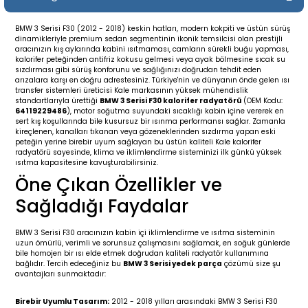
19-
2009-2015
014-2018
BMW 3 Serisi F30 (2012 - 2018) keskin hatları, modern kokpiti ve üstün sürüş
dinamikleriyle premium sedan segmentinin ikonik temsilcisi olan prestijli
16
17
e C238 (2017-2020)
87-1996
aracınızın kış aylarında kabini ısıtmaması, camların sürekli buğu yapması,
kalorifer peteğinden antifriz kokusu gelmesi veya ayak bölmesine sıcak su
sızdırması gibi sürüş konforunu ve sağlığınızı doğrudan tehdit eden
23
-2009
(1996-2002)
996-2003
arızalara karşı en doğru adrestesiniz. Türkiye'nin ve dünyanın önde gelen ısı
transfer sistemleri üreticisi Kale markasının yüksek mühendislik
standartlarıyla ürettiği
BMW 3 Serisi F30 kalorifer radyatörü
(OEM Kodu:
64119229486
), motor soğutma suyundaki sıcaklığı kabin içine vererek en
24
-2018
(2002-2009)
001-2010
sert kış koşullarında bile kusursuz bir ısınma performansı sağlar. Zamanla
kireçlenen, kanalları tıkanan veya gözeneklerinden sızdırma yapan eski
peteğin yerine birebir uyum sağlayan bu üstün kaliteli Kale kalorifer
16
(2009-2016)
T 2009-2016
radyatörü sayesinde, klima ve iklimlendirme sisteminizi ilk günkü yüksek
ısıtma kapasitesine kavuşturabilirsiniz.
Öne Çıkan Özellikler ve
3
2017-)
009-2016
Sağladığı Faydalar
016
006
 (2011-2015)
016-2018
BMW 3 Serisi F30 aracınızın kabin içi iklimlendirme ve ısıtma sisteminin
uzun ömürlü, verimli ve sorunsuz çalışmasını sağlamak, en soğuk günlerde
er 2000-2009
6 (2013-)
002-2010
bile homojen bir ısı elde etmek doğrudan kaliteli radyatör kullanımına
bağlıdır. Tercih edeceğiniz bu
BMW 3 Serisi yedek parça
çözümü size şu
avantajları sunmaktadır:
er 2009-2019
4
3 (2015-)
011-2018
Birebir Uyumlu Tasarım:
2012 - 2018 yılları arasındaki BMW 3 Serisi F30