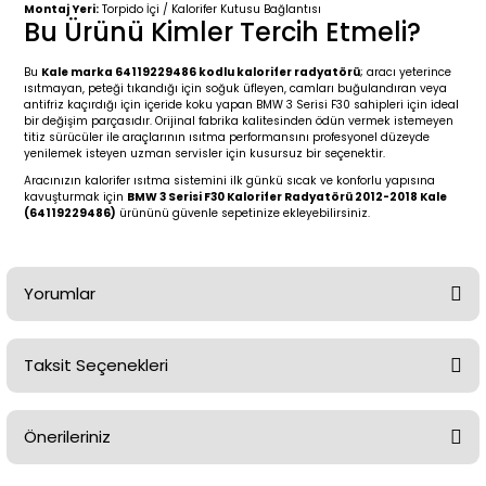
2 (2012-2020)
2010-2017
Montaj Yeri:
Torpido İçi / Kalorifer Kutusu Bağlantısı
Bu Ürünü Kimler Tercih Etmeli?
0 (1996-2004)
2018-
Bu
Kale marka 64119229486 kodlu kalorifer radyatörü
; aracı yeterince
ısıtmayan, peteği tıkandığı için soğuk üfleyen, camları buğulandıran veya
antifriz kaçırdığı için içeride koku yapan BMW 3 Serisi F30 sahipleri için ideal
 (2004 - 2011)
2013-2018
bir değişim parçasıdır. Orijinal fabrika kalitesinden ödün vermek istemeyen
titiz sürücüler ile araçlarının ısıtma performansını profesyonel düzeyde
yenilemek isteyen uzman servisler için kusursuz bir seçenektir.
2002-2005)
 2000-2006
Aracınızın kalorifer ısıtma sistemini ilk günkü sıcak ve konforlu yapısına
kavuşturmak için
BMW 3 Serisi F30 Kalorifer Radyatörü 2012-2018 Kale
(64119229486)
ürününü güvenle sepetinize ekleyebilirsiniz.
68-1975)
2007-2013
72-1980)
2014-2018
Yorumlar
76-1984)
2007-2014
Taksit Seçenekleri
84-1993)
2014-2019
Bu ürüne ilk yorumu siz yapın!
risi (1993-1995)
2017-2020
Önerileriniz
Yorum Yaz
79-1991)
2002-2008