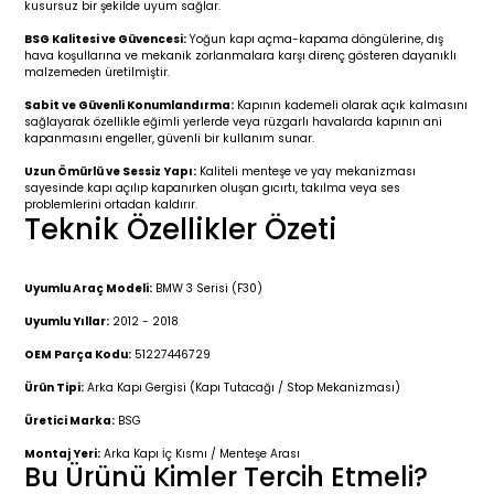
kusursuz bir şekilde uyum sağlar.
r 2019-
025
4 (2008-)
11-2017
BSG Kalitesi ve Güvencesi:
Yoğun kapı açma-kapama döngülerine, dış
hava koşullarına ve mekanik zorlanmalara karşı direnç gösteren dayanıklı
2 (2011-2019)
993-2001
malzemeden üretilmiştir.
Sabit ve Güvenli Konumlandırma:
Kapının kademeli olarak açık kalmasını
5
 (1998-2005)
2000-2008
sağlayarak özellikle eğimli yerlerde veya rüzgarlı havalarda kapının ani
kapanmasını engeller, güvenli bir kullanım sunar.
25
 (2005-2011)
007-2015
Uzun Ömürlü ve Sessiz Yapı:
Kaliteli menteşe ve yay mekanizması
sayesinde kapı açılıp kapanırken oluşan gıcırtı, takılma veya ses
problemlerini ortadan kaldırır.
Teknik Özellikler Özeti
(2005-2010)
014-2020
(1992-1998)
2009-2015
Uyumlu Araç Modeli:
BMW 3 Serisi (F30)
Uyumlu Yıllar:
2012 - 2018
 (1998-2005)
2015-2022
OEM Parça Kodu:
51227446729
(2006-2013)
018-
Ürün Tipi:
Arka Kapı Gergisi (Kapı Tutacağı / Stop Mekanizması)
Üretici Marka:
BSG
(2013-2021)
2003-2010
Montaj Yeri:
Arka Kapı İç Kısmı / Menteşe Arası
Bu Ürünü Kimler Tercih Etmeli?