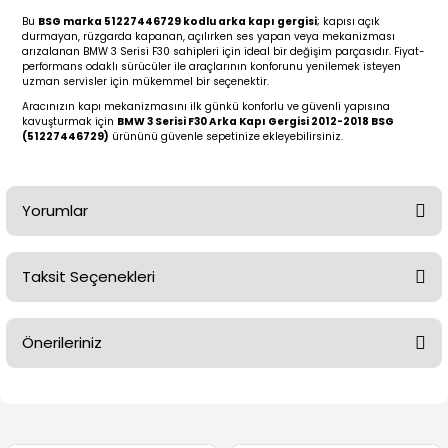
2 (2012-2020)
2010-2017
Bu
BSG marka 51227446729 kodlu arka kapı gergisi
; kapısı açık
durmayan, rüzgarda kapanan, açılırken ses yapan veya mekanizması
0 (1996-2004)
2018-
arızalanan BMW 3 Serisi F30 sahipleri için ideal bir değişim parçasıdır. Fiyat-
performans odaklı sürücüler ile araçlarının konforunu yenilemek isteyen
uzman servisler için mükemmel bir seçenektir.
 (2004 - 2011)
2013-2018
Aracınızın kapı mekanizmasını ilk günkü konforlu ve güvenli yapısına
kavuşturmak için
BMW 3 Serisi F30 Arka Kapı Gergisi 2012-2018 BSG
(51227446729)
ürününü güvenle sepetinize ekleyebilirsiniz.
2002-2005)
 2000-2006
68-1975)
2007-2013
Yorumlar
72-1980)
2014-2018
Taksit Seçenekleri
Bu ürüne ilk yorumu siz yapın!
76-1984)
2007-2014
Önerileriniz
84-1993)
2014-2019
Yorum Yaz
Bu ürünün fiyat bilgisi, resim, ürün açıklamalarında ve diğer
risi (1993-1995)
2017-2020
konularda yetersiz gördüğünüz noktaları öneri formunu
kullanarak tarafımıza iletebilirsiniz.
79-1991)
2002-2008