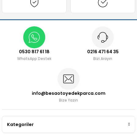
Ürün bilgilerinde hatalar bulunuyor.
r 2019-
025
4 (2008-)
11-2017
Ürün fiyatı diğer sitelerden daha pahalı.
2 (2011-2019)
993-2001
Bu ürüne benzer farklı alternatifler olmalı.
5
 (1998-2005)
2000-2008
25
 (2005-2011)
007-2015
0530 817 61 18
0216 471 64 35
WhatsApp Destek
Gönder
Bizi Arayın
(2005-2010)
014-2020
(1992-1998)
2009-2015
 (1998-2005)
2015-2022
info@besaotoyedekparca.com
Bize Yazın
(2006-2013)
018-
(2013-2021)
2003-2010
Kategoriler